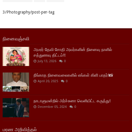
3/Photography/post-per-tag
நினைவஞ்சலி
அமரர் தேவி சோதி அவர்களின் நினைவு நாளில்
சத்துணவு திட்டம்!!
July 13, 2026
0
நீங்காத நினைவலைகளில் எங்கள் கிளி பாதர்!📸
April 20, 2025
0
நாடாளுமன்றில் அர்ச்சுனா வெளியிட்ட கருத்து!
December 05, 2024
0
மரண அறிவித்தல்