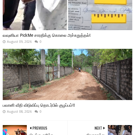
வவுனியா PickMe சாரதிக்கு கொலை அச்சுறுத்தல்!
August 09, 2026
0
பவானி வீதி விடுவிப்பு தொடர்பில் குழப்பம்!!
August 08, 2026
0
PREVIOUS
NEXT