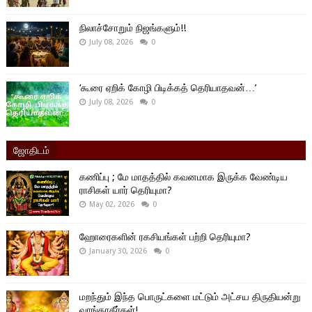
நிலாச்சோறும் நிஜங்களும்!!
July 08, 2026
0
‘கூரை ஏறிக் கோழி பிடிக்கத் தெரியாதவன்…’
July 08, 2026
0
ஜோதிடம்
கணிப்பு ; மே மாதத்தில் கவனமாக இருக்க வேண்டிய
ராசிகள் யார் தெரியுமா?
May 02, 2026
0
ஹோரைகளின் ரகசியங்கள் பற்றி தெரியுமா?
January 30, 2026
0
மறந்தும் இந்த பொருட்களை மட்டும் அட்சய திருதியன்று
வாங்காதீர்கள்!