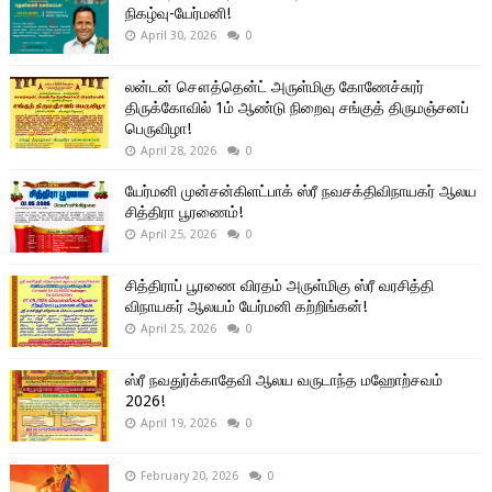
நிகழ்வு-யேர்மனி!
April 30, 2026
0
லன்டன் சௌத்தென்ட் அருள்மிகு கோணேச்சுரர்
திருக்கோவில் 1ம் ஆண்டு நிறைவு சங்குத் திருமஞ்சனப்
பெருவிழா!
April 28, 2026
0
யேர்மனி முன்சன்கிளட்பாக் ஸ்ரீ நவசக்திவிநாயகர் ஆலய
சித்திரா பூரணைம்!
April 25, 2026
0
சித்திராப் பூரணை விரதம் அருள்மிகு ஸ்ரீ வரசித்தி
விநாயகர் ஆலயம் யேர்மனி கற்றிங்கன்!
April 25, 2026
0
ஸ்ரீ நவதுர்க்காதேவி ஆலய வருடாந்த மஹோற்சவம்
2026!
April 19, 2026
0
February 20, 2026
0