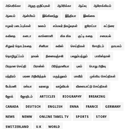
அமெரிக்கா
அழகு குறிப்புகள்
ஆபிரிக்கா
ஆய்வு
ஆரோக்கியம்
ஆலயம்
ஆன்மீகம்
இங்கிலாந்து
இந்தியா
இலங்கை
ஈழவர் படைப்புக்கள்
உலகம்
எம்மவர் நிகழ்வுகள்
ஐரோப்பா
கட்டுரை
கவிதை
கனடா
காணொளி
கிசு கிசு
குட்டி கதை
சமையல்
சிறுவர் தொடர்கதை
சினிமா
சுவிஸ்
செய்திகள்
சோதிடம்
தாயகம்
தொழிநுட்ப்பம்
நாவல்
நினைவஞ்சலி
பலதும்பத்தும்
பாகிஸ்தான்
பிரதான செய்தி
பிரான்ஸ்
பிரித்தானியா
புலம்
பொது அறிவு
மந்திரம்
மரண அறிவித்தல்
மருத்துவம்
மாவீரர்
முக்கிய செய்திகள்
யேர்மனி
ரஸ்யா
வரலாறு
வாழ்வியல்
விளையாட்டு செய்திகள்
ஜோக்
ஜோதிடம்
ARTICLES
BIOGRAPHY
BREAKING
CANADA
DEUTSCH
ENGLISH
ENNA
FRANCE
GERMANY
NEWS
NEWW
ONLINE TAMIL TV
SPORTS
STORY
SWITZERLAND
U.K
WORLD