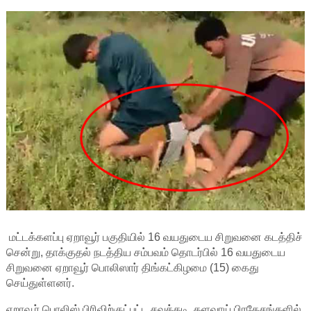
மட்டக்களப்பு ஏறாவூர் பகுதியில் 16 வயதுடைய சிறுவனை கடத்திச்
சென்று, தாக்குதல் நடத்திய சம்பவம் தொடர்பில் 16 வயதுடைய
சிறுவனை ஏறாவூர் பொலிஸார் திங்கட்கிழமை (15) கைது
செய்துள்ளனர்.
ஏறாவூர் பொலிஸ் பிரிவிற்குட்பட்ட சவுக்கடி, தளவாய் பிரதேசங்களில்