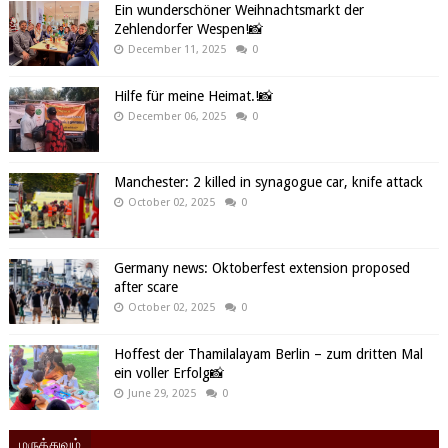
Ein wunderschöner Weihnachtsmarkt der
Zehlendorfer Wespen!📸
December 11, 2025
0
Hilfe für meine Heimat.!📸
December 06, 2025
0
Manchester: 2 killed in synagogue car, knife attack
October 02, 2025
0
Germany news: Oktoberfest extension proposed
after scare
October 02, 2025
0
Hoffest der Thamilalayam Berlin – zum dritten Mal
ein voller Erfolg📸
June 29, 2025
0
மருத்துவம்