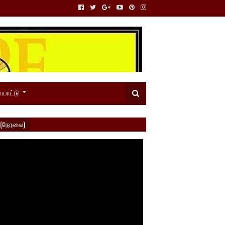
யாட்டு
 (நேரலை)