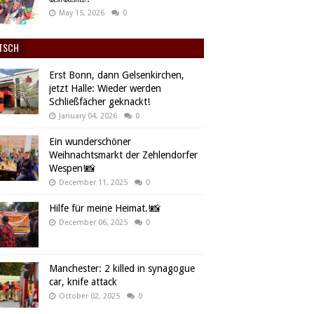
May 15, 2026
0
TSCH
Erst Bonn, dann Gelsenkirchen,
jetzt Halle: Wieder werden
Schließfächer geknackt!
January 04, 2026
0
Ein wunderschöner
Weihnachtsmarkt der Zehlendorfer
Wespen!📸
December 11, 2025
0
Hilfe für meine Heimat.!📸
December 06, 2025
0
Manchester: 2 killed in synagogue
car, knife attack
October 02, 2025
0