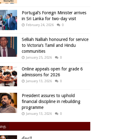
Portugal’s Foreign Minister arrives
in Sri Lanka for two-day visit
February 24, 2026
0
Selliah Nalliah honoured for service
to Victoria’s Tamil and Hindu
communities
January 25, 2026
0
Online appeals open for grade 6
admissions for 2026
January 13, 2026
0
President assures to uphold
financial discipline in rebuilding
programme
January 13, 2026
0
ிதை
சீதா!!