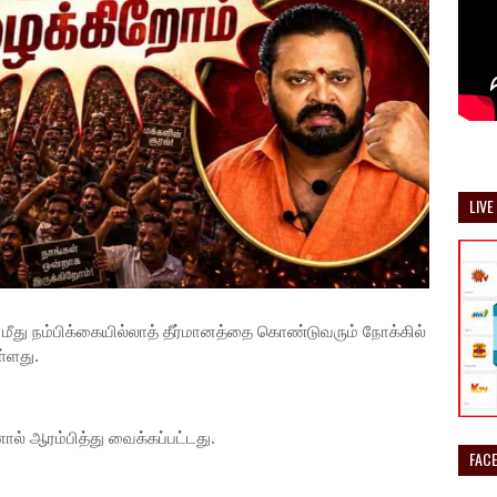
LIVE
 மீது நம்பிக்கையில்லாத் தீர்மானத்தை கொண்டுவரும் நோக்கில்
்ளது.
ால் ஆரம்பித்து வைக்கப்பட்டது.
FAC