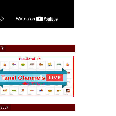
 TV
EBOOK