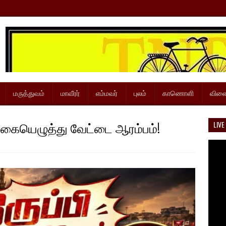
மருத்துவம்
மாவீரர்
எம்மவர்
புலம்
காணொளி
விளை
ாக கையெழுத்து வேட்டை ஆரம்பம்!
LIVE