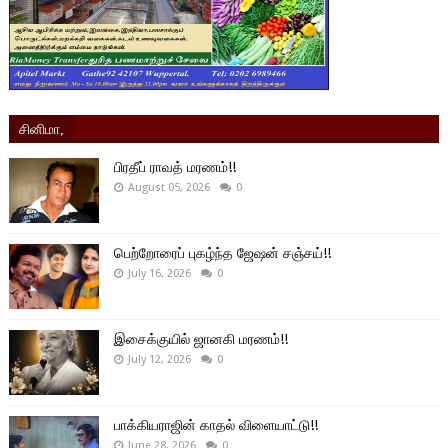
சினிமா,
பிரதீப் ராவத் மரணம்!!
August 05, 2026
0
பெற்றோரைப் புகழ்ந்த ஜேஷன் சஞ்சய்!!
July 16, 2026
0
இசைக்குயில் ஜானகி மரணம்!!
July 12, 2026
0
பாக்கியராஜின் காதல் விளையாட்டு!!
June 28, 2026
0