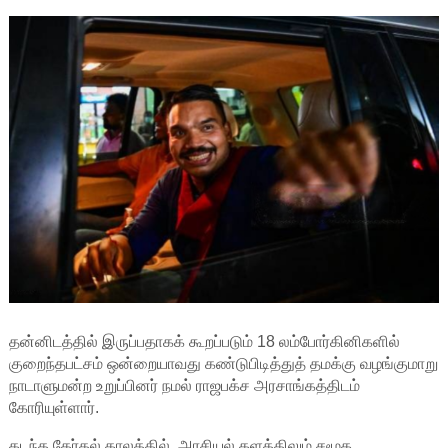
தன்னிடத்தில் இருப்பதாகக் கூறப்படும் 18 லம்போர்கினிகளில்
குறைந்தபட்சம் ஒன்றையாவது கண்டுபிடித்துத் தமக்கு வழங்குமாறு
நாடாளுமன்ற உறுப்பினர் நமல் ராஜபக்ச அரசாங்கத்திடம்
கோரியுள்ளார்.
கடந்த தேர்தல் காலத்தில், அரசியல் களத்திலும் சமூக