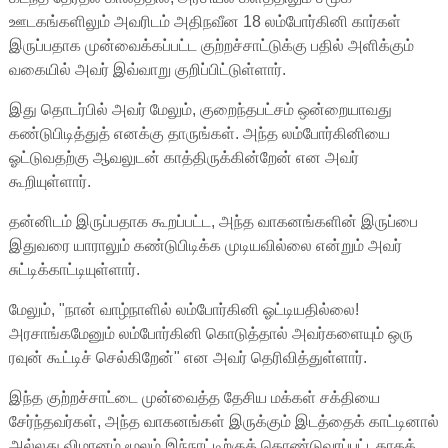
ஊடகங்களிலும் அவரிடம் அதிநவீன 18 லம்போர்கினி கார்கள்
இருப்பதாக முன்வைக்கப்பட்ட குற்றச்சாட்டுக்கு பதில் அளிக்கும்
வகையில் அவர் இவ்வாறு குறிப்பிட்டுள்ளார்.
இது தொடர்பில் அவர் மேலும், குறைந்தபட்சம் ஒன்றையாவது
கண்டுபிடித்துத் எனக்கு தாருங்கள். அந்த லம்போர்கினியை
ஓட்டுவதற்கு ஆவலுடன் காத்திருக்கின்றேன் என அவர்
கூறியுள்ளார்.
தன்னிடம் இருப்பதாக கூறப்பட்ட, அந்த வாகனங்களின் இருப்பை
இதுவரை யாராலும் கண்டுபிடிக்க முடியவில்லை என்றும் அவர்
சுட்டிக்காட்டியுள்ளார்.
மேலும், "நான் வாழ்நாளில் லம்போர்கினி ஓட்டியதில்லை!
அரசாங்கமேனும் லம்போர்கினி கொடுத்தால் அவர்களையும் ஒரு
ரவுன் கூட்டிச் செல்கிறேன்" என அவர் தெரிவித்துள்ளார்.
இந்த குற்றச்சாட்டை முன்வைத்த தேசிய மக்கள் சக்தியை
சேர்ந்தவர்கள், அந்த வாகனங்கள் இருக்கும் இடத்தைக் காட்டினால்
அல்லது விமானம் மூலம் இந்நாட்டிற்குக் கொண்டுவரப்பட்டதாகக்