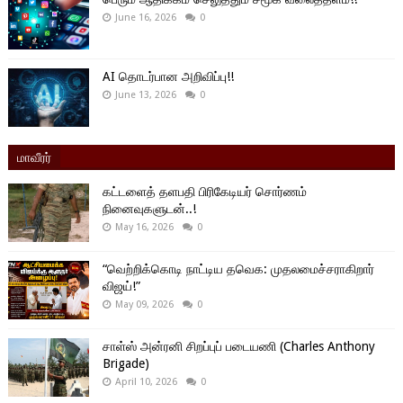
June 16, 2026
0
AI தொடர்பான அறிவிப்பு!!
June 13, 2026
0
மாவீரர்
கட்டளைத் தளபதி பிரிகேடியர் சொர்ணம்
நினைவுகளுடன்..!
May 16, 2026
0
“வெற்றிக்கொடி நாட்டிய தவெக: முதலமைச்சராகிறார்
விஜய்!”
May 09, 2026
0
சாள்ஸ் அன்ரனி சிறப்புப் படையணி (Charles Anthony
Brigade)
April 10, 2026
0