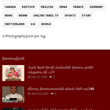
CANADA
DEUTSCH
ENGLISH
ENNA
FRANCE
GERMANY
NEWS
NEWW
ONLINE TAMIL TV
SPORTS
STORY
SWITZERLAND
U.K
WORLD
3/Photography/post-per-tag
நினைவஞ்சலி
அமரர் தேவி சோதி அவர்களின் நினைவு நாளில்
சத்துணவு திட்டம்!!
July 13, 2026
0
நீங்காத நினைவலைகளில் எங்கள் கிளி பாதர்!📸
April 20, 2025
0
நாடாளுமன்றில் அர்ச்சுனா வெளியிட்ட கருத்து!