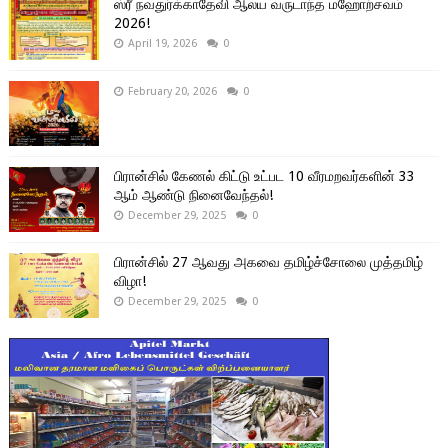
ஸ்ரீ நவதுர்க்காதேவி ஆலய வருடாந்த மஹோற்சவம்
2026!
April 19, 2026
0
February 20, 2026
0
பிரான்சில் கேணல் கிட்டு உட்பட 10 வீரமறவர்களின் 33
ஆம் ஆண்டு நினைவேந்தல்!
December 29, 2025
0
பிரான்சில் 27 ஆவது அகவை தமிழ்ச்சோலை முத்தமிழ்
விழா!
December 29, 2025
0