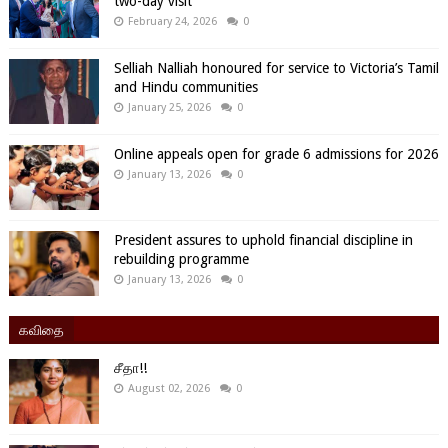
two-day visit
February 24, 2026
0
Selliah Nalliah honoured for service to Victoria’s Tamil
and Hindu communities
January 25, 2026
0
Online appeals open for grade 6 admissions for 2026
January 13, 2026
0
President assures to uphold financial discipline in
rebuilding programme
January 13, 2026
0
கவிதை
சீதா!!
August 02, 2026
0