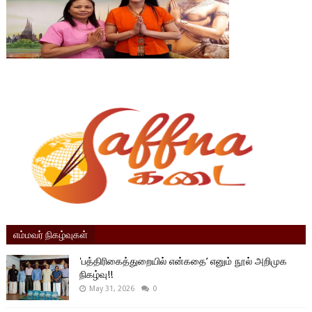
எம்மவர் நிகழ்வுகள்
'பத்திரிகைத்துறையில் என்கதை’ எனும் நூல் அறிமுக
நிகழ்வு!!
May 31, 2026
0