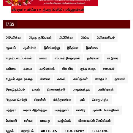
TAGS
அமெரிக்கா
அழகு குறிப்புகள்
ஆபிரிக்கா
ஆய்வு
ஆரோக்கியம்
ஆலயம்
ஆன்மீகம்
இங்கிலாந்து
இந்தியா
இலங்கை
ஈழவர் படைப்புக்கள்
உலகம்
எம்மவர் நிகழ்வுகள்
ஐரோப்பா
கட்டுரை
கவிதை
கனடா
காணொளி
கிசு கிசு
குட்டி கதை
சமையல்
சிறுவர் தொடர்கதை
சினிமா
சுவிஸ்
செய்திகள்
சோதிடம்
தாயகம்
தொழிநுட்ப்பம்
நாவல்
நினைவஞ்சலி
பலதும்பத்தும்
பாகிஸ்தான்
பிரதான செய்தி
பிரான்ஸ்
பிரித்தானியா
புலம்
பொது அறிவு
மந்திரம்
மரண அறிவித்தல்
மருத்துவம்
மாவீரர்
முக்கிய செய்திகள்
யேர்மனி
ரஸ்யா
வரலாறு
வாழ்வியல்
விளையாட்டு செய்திகள்
ஜோக்
ஜோதிடம்
ARTICLES
BIOGRAPHY
BREAKING