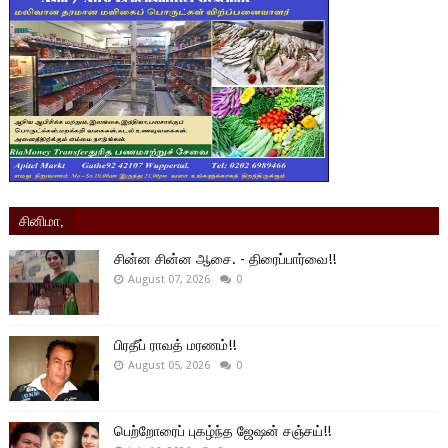
சினிமா,
சின்ன சின்ன ஆசை. - திரைப்பார்வை!!
August 07, 2026
0
பிரதீப் ராவத் மரணம்!!
August 05, 2026
0
பெற்றோரைப் புகழ்ந்த ஜேஷன் சஞ்சய்!!