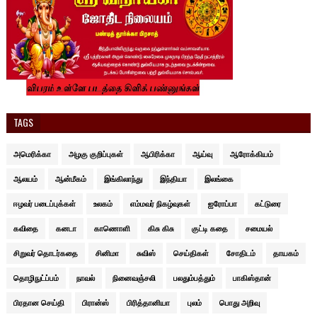
TAGS
அமெரிக்கா
அழகு குறிப்புகள்
ஆபிரிக்கா
ஆய்வு
ஆரோக்கியம்
ஆலயம்
ஆன்மீகம்
இங்கிலாந்து
இந்தியா
இலங்கை
ஈழவர் படைப்புக்கள்
உலகம்
எம்மவர் நிகழ்வுகள்
ஐரோப்பா
கட்டுரை
கவிதை
கனடா
காணொளி
கிசு கிசு
குட்டி கதை
சமையல்
சிறுவர் தொடர்கதை
சினிமா
சுவிஸ்
செய்திகள்
சோதிடம்
தாயகம்
தொழிநுட்ப்பம்
நாவல்
நினைவஞ்சலி
பலதும்பத்தும்
பாகிஸ்தான்
பிரதான செய்தி
பிரான்ஸ்
பிரித்தானியா
புலம்
பொது அறிவு