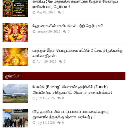
கணிப்பு ; மே மாதத்தில் கவனமாக இருக்க வேண்டிய
ராசிகள் யார் தெரியுமா?
May 02, 2026
0
ஹோரைகளின் ரகசியங்கள் பற்றி தெரியுமா?
January 30, 2026
0
மறந்தும் இந்த பொருட்களை மட்டும் அட்சய திருதியன்று
வாங்காதீர்கள்!
April 20, 2025
0
ஐரோப்பா
போயிங் (Boeing) விமானம்: சூரிச்சில் (Zurich)
அரங்கேறிய திகிலூட்டும் அவசரத் தரையிறக்கம்!
July 15, 2026
0
பிரித்தானியாவில் யாழ்ப்பாணப் பல்கலைக்கழகத்
துணைவேந்தருக்கு உற்சாக வரவேற்பு..!
July 11, 2026
0