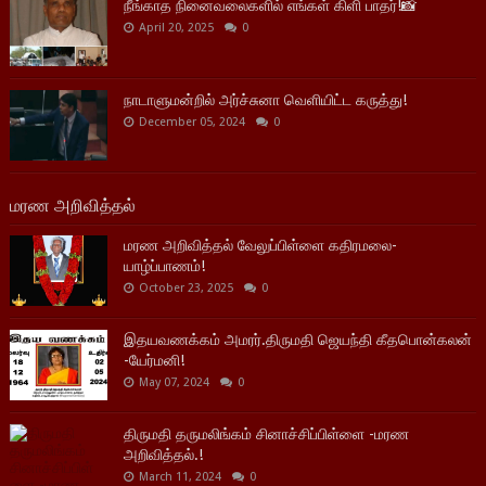
நீங்காத நினைவலைகளில் எங்கள் கிளி பாதர்!📸
April 20, 2025
0
நாடாளுமன்றில் அர்ச்சுனா வெளியிட்ட கருத்து!
December 05, 2024
0
மரண அறிவித்தல்
மரண அறிவித்தல் வேலுப்பிள்ளை கதிரமலை-
யாழ்ப்பாணம்!
October 23, 2025
0
இதயவணக்கம் அமரர்.திருமதி ஜெயந்தி கீதபொன்கலன்
-யேர்மனி!
May 07, 2024
0
திருமதி தருமலிங்கம் சினாச்சிப்பிள்ளை -மரண
அறிவித்தல்.!
March 11, 2024
0