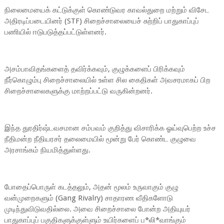
நிலைமையைக் கட்டுக்குள் கொண்டுவர காவல்துறை மற்றும் விசேட
அதிரடிப்படையினர் (STF) சிறைச்சாலையைச் சுற்றிப் பாதுகாப்புப்
பணியில் ஈடுபடுத்தப்பட்டுள்ளனர்.
அசம்பாவிதங்களைத் தவிர்க்கவும், குழுக்களைப் பிரிக்கவும்
நீர்கொழும்பு சிறைச்சாலையில் உள்ள சில கைதிகள் அவசரமாகப் பிற
சிறைச்சாலைகளுக்கு மாற்றப்பட்டு வருகின்றனர்.
இந்த துரதிர்ஷ்டவசமான சம்பவம் குறித்து விசாரிக்க ஓய்வுபெற்ற உச்ச
நீதிமன்ற நீதியரசர் தலைமையில் மூன்று பேர் கொண்ட குழுவை
அரசாங்கம் நியமித்துள்ளது.
போதைப்பொருள் கடத்தலும், அதன் மூலம் உருவாகும் குழு
வன்முறைகளும் (Gang Rivalry) சாதாரண வீதிகளோடு
முடிந்துவிடுவதில்லை. அவை சிறைச்சாலை போன்ற அதியுயர்
பாதுகாப்புப் பகுதிகளுக்குள்ளும் உயிர்களைப் ப*லி*வாங்கும்