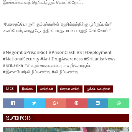
இரங்கல்களைத் தெரிவித்துக் கொள்கிறோம்.
''போதைப்பொருள் கும்பல்களின் ஆதிக்கத்திற்கு முற்றுப்புள்ளி
வைப்போம், எமது தேசத்தின் பாதுகாப்பை உறுதி செய்வோம்!"
#NegomboPrisonRiot #PrisonClash #STFDeployment
#NationalSecurity #AntiDrugAwareness #SriLankaNews
#SriLanka #சிறைச்சாலைகலவரம் #நீர்கொழும்பு
#இளையோர்விழிப்புணர்வு #விழிப்புணர்வு
TAGS:
இலங்கை
செய்திகள்
பிரதான செய்தி
முக்கிய செய்திகள்
RELATED POSTS