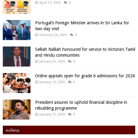
April 15, 2026
0
Portugal’s Foreign Minister arrives in Sri Lanka for
two-day visit
February 24, 2026
0
Selliah Nalliah honoured for service to Victoria’s Tamil
and Hindu communities
January 25, 2026
0
Online appeals open for grade 6 admissions for 2026
January 13, 2026
0
President assures to uphold financial discipline in
rebuilding programme
January 13, 2026
0
கவிதை