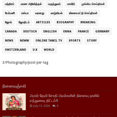
மந்திரம்
மரண அறிவித்தல்
மருத்துவம்
மாவீரர்
முக்கிய செய்திகள்
யேர்மனி
ரஸ்யா
வரலாறு
வாழ்வியல்
விளையாட்டு செய்திகள்
ஜோக்
ஜோதிடம்
ARTICLES
BIOGRAPHY
BREAKING
CANADA
DEUTSCH
ENGLISH
ENNA
FRANCE
GERMANY
NEWS
NEWW
ONLINE TAMIL TV
SPORTS
STORY
SWITZERLAND
U.K
WORLD
3/Photography/post-per-tag
நினைவஞ்சலி
அமரர் தேவி சோதி அவர்களின் நினைவு நாளில்
சத்துணவு திட்டம்!!
July 13, 2026
0