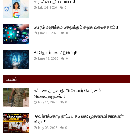
கூகுளின் புதிய வாய்ப்பு!!
July 24, 2026
0
பெரும் ஆதிக்கம் செலுத்தும் சமூக வலைத்தளம்!!
June 16, 2026
0
AI தொடர்பான அறிவிப்பு!!
June 13, 2026
0
மாவீரர்
கட்டளைத் தளபதி பிரிகேடியர் சொர்ணம்
நினைவுகளுடன்..!
May 16, 2026
0
“வெற்றிக்கொடி நாட்டிய தவெக: முதலமைச்சராகிறார்
விஜய்!”
May 09, 2026
0