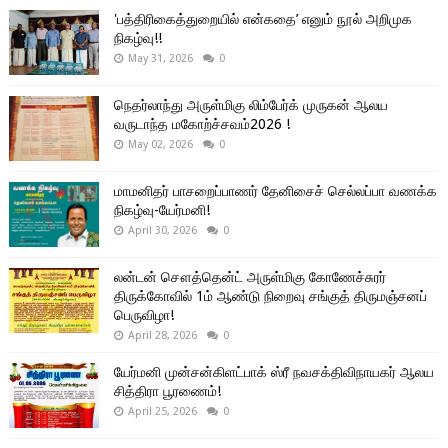
'பத்திரிகைத்துறையில் என்கதை’ எனும் நூல் அறிமுக
நிகழ்வு!!
May 31, 2026
0
நெதர்லாந்து அருள்மிகு லிம்பேர்க் முருகன் ஆலய
வருடாந்த மகோற்ச்சவம்2026 !
May 02, 2026
0
மாமனிதர் பாசறைப்பாணர் தேனிசைச் செல்லப்பா வணக்க
நிகழ்வு-யேர்மனி!
April 30, 2026
0
லன்டன் சௌத்தென்ட் அருள்மிகு கோணேச்சுரர்
திருக்கோவில் 1ம் ஆண்டு நிறைவு சங்குத் திருமஞ்சனப்
பெருவிழா!
April 28, 2026
0
யேர்மனி முன்சன்கிளட்பாக் ஸ்ரீ நவசக்திவிநாயகர் ஆலய
சித்திரா பூரணைம்!
April 25, 2026
0