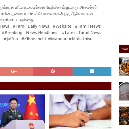
களுக்காக உரிய நடவடிக்கை மேற்கொள்ளுமாறு அமைச்சர்
பையின் தலைவர் கிங்ஸ்லி ரணவக்கவிற்கு ஆலோசனை
 வழங்கப்படவுள்ளது.
News #Tamil Daily News #Website #Tamil News
 #Breaking News Headlines #Latest Tamil News
 #Jaffna #Kilinochchi #Mannar #Mullathivu
சமை