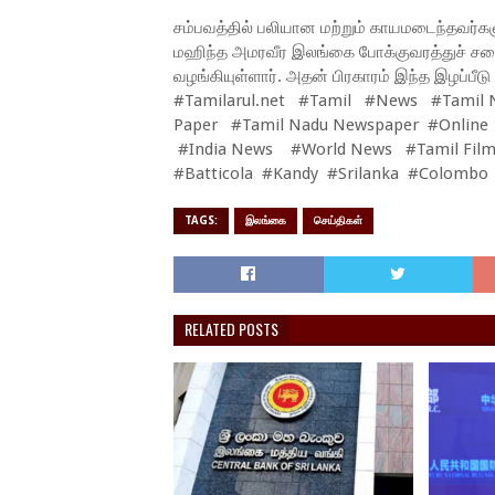
சம்பவத்தில் பலியான மற்றும் காயமடைந்தவர்
மஹிந்த அமரவீர இலங்கை போக்குவரத்துச் ச
வழங்கியுள்ளார். அதன் பிரகாரம் இந்த இழப்பீடு
#Tamilarul.net #Tamil #News #Tamil 
Paper #Tamil Nadu Newspaper #Online
#India News #World News #Tamil Film
#Batticola #Kandy #Srilanka #Colombo
TAGS:
இலங்கை
செய்திகள்
RELATED POSTS