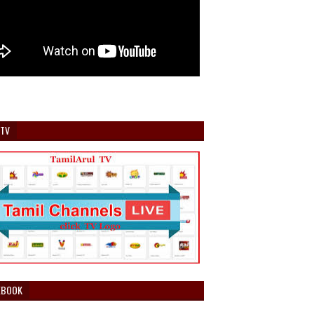
 TV
EBOOK