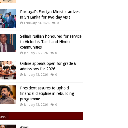
Portugal’s Foreign Minister arrives
in Sri Lanka for two-day visit
February 24, 2026
0
Selliah Nalliah honoured for service
to Victoria’s Tamil and Hindu
communities
January 25, 2026
0
Online appeals open for grade 6
admissions for 2026
January 13, 2026
0
President assures to uphold
financial discipline in rebuilding
programme
January 13, 2026
0
ிதை
சீதா!!