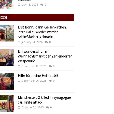
May 15, 2026
0
TSCH
Erst Bonn, dann Gelsenkirchen,
jetzt Halle: Wieder werden
Schließfächer geknackt!
January 04, 2026
0
Ein wunderschöner
Weihnachtsmarkt der Zehlendorfer
Wespen!📸
December 11, 2025
0
Hilfe für meine Heimat.!📸
December 06, 2025
0
Manchester: 2 killed in synagogue
car, knife attack
October 02, 2025
0