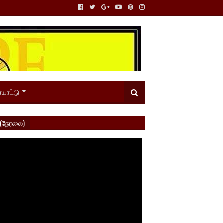
யாட்டு
 (நேரலை)