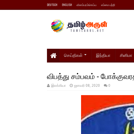
DEUTSCH
ENGLISH
விளம்பரம்செய்ய
எம்மை பற்றி
செய்திகள்
இந்தியா
சினிமா
விபத்து சம்பவம் - போக்குவரத
இலக்கியா
ஜனவரி 08, 2020
0