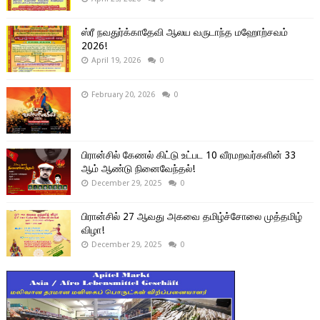
ஸ்ரீ நவதுர்க்காதேவி ஆலய வருடாந்த மஹோற்சவம்
2026!
April 19, 2026
0
February 20, 2026
0
பிரான்சில் கேணல் கிட்டு உட்பட 10 வீரமறவர்களின் 33
ஆம் ஆண்டு நினைவேந்தல்!
December 29, 2025
0
பிரான்சில் 27 ஆவது அகவை தமிழ்ச்சோலை முத்தமிழ்
விழா!
December 29, 2025
0