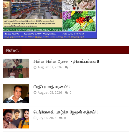
சினிமா,
சின்ன சின்ன ஆசை. - திரைப்பார்வை!!
August 07, 2026
0
பிரதீப் ராவத் மரணம்!!
August 05, 2026
0
பெற்றோரைப் புகழ்ந்த ஜேஷன் சஞ்சய்!!
July 16, 2026
0