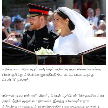
பிரித்தானிய அரச குடும்பத்திற்குள் தற்போது ஏற்பட்டுள்ள நெருக்கடி
நிலை குறித்து அமெரிக்க ஜனாதிபதி டொனால்ட் ட்ரம்ப் கருத்து
வெளியிட்டுள்ளார்.
சசெக்ஸ் இளவரசர் ஹரி, சீமாட்டி மேகன் ஆகியோர் பிரித்தானிய அரச
குடும்பத்தின் முதன்மை நிலையில் இருந்து விலகவுள்ளதாக
அறிவித்துள்ளதனால் அரச குடும்பத்தினர் கவலையடைந்துள்ளனர்.