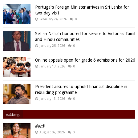
Portugal’s Foreign Minister arrives in Sri Lanka for
two-day visit
February 24, 2026
0
Selliah Nalliah honoured for service to Victoria’s Tamil
and Hindu communities
January 25, 2026
0
Online appeals open for grade 6 admissions for 2026
January 13, 2026
0
President assures to uphold financial discipline in
rebuilding programme
January 13, 2026
0
கவிதை
சீதா!!
August 02, 2026
0