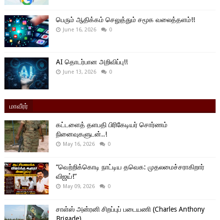
பெரும் ஆதிக்கம் செலுத்தும் சமூக வலைத்தளம்!!
June 16, 2026
0
AI தொடர்பான அறிவிப்பு!!
June 13, 2026
0
மாவீரர்
கட்டளைத் தளபதி பிரிகேடியர் சொர்ணம்
நினைவுகளுடன்..!
May 16, 2026
0
“வெற்றிக்கொடி நாட்டிய தவெக: முதலமைச்சராகிறார்
விஜய்!”
May 09, 2026
0
சாள்ஸ் அன்ரனி சிறப்புப் படையணி (Charles Anthony
Brigade)