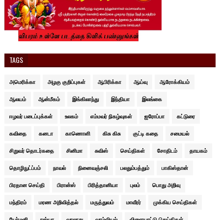
TAGS
அமெரிக்கா
அழகு குறிப்புகள்
ஆபிரிக்கா
ஆய்வு
ஆரோக்கியம்
ஆலயம்
ஆன்மீகம்
இங்கிலாந்து
இந்தியா
இலங்கை
ஈழவர் படைப்புக்கள்
உலகம்
எம்மவர் நிகழ்வுகள்
ஐரோப்பா
கட்டுரை
கவிதை
கனடா
காணொளி
கிசு கிசு
குட்டி கதை
சமையல்
சிறுவர் தொடர்கதை
சினிமா
சுவிஸ்
செய்திகள்
சோதிடம்
தாயகம்
தொழிநுட்ப்பம்
நாவல்
நினைவஞ்சலி
பலதும்பத்தும்
பாகிஸ்தான்
பிரதான செய்தி
பிரான்ஸ்
பிரித்தானியா
புலம்
பொது அறிவு
மந்திரம்
மரண அறிவித்தல்
மருத்துவம்
மாவீரர்
முக்கிய செய்திகள்
யேர்மனி
ரஸ்யா
வரலாறு
வாழ்வியல்
விளையாட்டு செய்திகள்