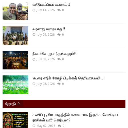
எதியோப்பியா பயணம்!!
July 13, 2026
0
வரலாறு மறையாது!!
July 09, 2026
0
நிலாச்சோறும் நிஜங்களும்!!
July 08, 2026
0
‘கூரை ஏறிக் கோழி பிடிக்கத் தெரியாதவன்…’
July 08, 2026
0
ஜோதிடம்
கணிப்பு ; மே மாதத்தில் கவனமாக இருக்க வேண்டிய
ராசிகள் யார் தெரியுமா?
May 02, 2026
0