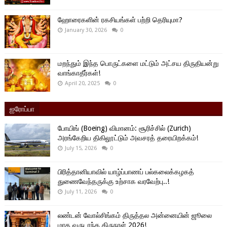
ஹோரைகளின் ரகசியங்கள் பற்றி தெரியுமா?
January 30, 2026
0
மறந்தும் இந்த பொருட்களை மட்டும் அட்சய திருதியன்று
வாங்காதீர்கள்!
April 20, 2025
0
ஐரோப்பா
போயிங் (Boeing) விமானம்: சூரிச்சில் (Zurich)
அரங்கேறிய திகிலூட்டும் அவசரத் தரையிறக்கம்!
July 15, 2026
0
பிரித்தானியாவில் யாழ்ப்பாணப் பல்கலைக்கழகத்
துணைவேந்தருக்கு உற்சாக வரவேற்பு..!
July 11, 2026
0
லண்டன் வோல்சிங்கம் திருத்தல அன்னையின் ஜூலை
மாத வருடாந்த திருநாள் 2026!