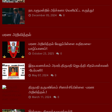
நாடாளுமன்றில் அர்ச்சுனா வெளியிட்ட கருத்து!
December 05, 2024
0
மரண அறிவித்தல்
மரண அறிவித்தல் வேலுப்பிள்ளை கதிரமலை-
யாழ்ப்பாணம்!
October 23, 2025
0
இதயவணக்கம் அமரர்.திருமதி ஜெயந்தி கீதபொன்கலன்
-யேர்மனி!
May 07, 2024
0
திருமதி தருமலிங்கம் சினாச்சிப்பிள்ளை -மரண
அறிவித்தல்.!
March 11, 2024
0
இன்றைய சிறைக்கலவரங்கள்!!