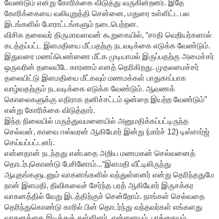
வேண்டும் என்று கோரிக்கை விடுத்து வருகின்றனர். இதே
கோரிக்கையை வலியுறுத்தி சென்னை, மதுரை உள்ளிட்ட பல
இடங்களில் போராட்டங்களும் நடைபெற்றன.
விசிக தலைவர் திருமாவளவன் கூறுகையில், “சாதி வெறியர்களால்
கடத்தப்பட்ட இளமதியை மீட்பதற்கு நடவடிக்கை எடுக்க வேண்டும்.
இதுவரை மணப்பெண்ணை மீட்க முடியாமல் இருப்பதற்கு அமைச்சர்
ஒருவரின் தலையீடே காரணம் எனத் தெரிகிறது. முதலமைச்சர்
தலையிட்டு இளமதியை மீட்கவும் மணமக்கள் பாதுகாப்பாக
வாழ்வதற்கும் நடவடிக்கை எடுக்க வேண்டும். ஆவணக்
கொலைகளுக்கு எதிராக தனிச்சட்டம் ஒன்றை இயற்ற வேண்டும்”
என்று கோரிக்கை விடுத்தார்.
இந்த நிலையில் மருத்துவமனையில் அனுமதிக்கப்பட்டிருந்த
செல்வன், காவை ஈஸ்வரன் ஆகியோர் இன்று (மார்ச் 12) டிஸ்சார்ஜ்
செய்யப்பட்டனர்.
என்னதான் நடந்தது என்பதை அறிய மணமகன் செல்வனைத்
தொடர்புகொண்டு பேசினோம்...“இளமதி வீட்டிலிருந்து
ஆயுதங்களுடனும் வாகனங்களில் வந்துள்ளனர் என்று தெரிந்ததுமே
நான் இளமதி, திவிகவைச் சேர்ந்த பரத் ஆகியோர் இருசக்கர
வாகனத்தில் வேறு இடத்திற்குச் சென்றோம். நாங்கள் செல்வதை
தெரிந்துகொண்டு காரில் பின் தொடர்ந்து வந்தவர்கள் எங்களது
வாகனத்தை இடித்துத் தள்ளினர். என்னையும், பரத்தையும்