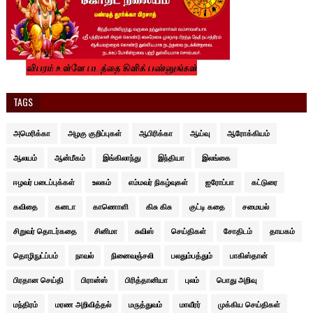
TAGS
அமெரிக்கா
அழகு குறிப்புகள்
ஆபிரிக்கா
ஆய்வு
ஆரோக்கியம்
ஆலயம்
ஆன்மீகம்
இங்கிலாந்து
இந்தியா
இலங்கை
ஈழவர் படைப்புக்கள்
உலகம்
எம்மவர் நிகழ்வுகள்
ஐரோப்பா
கட்டுரை
கவிதை
கனடா
காணொளி
கிசு கிசு
குட்டி கதை
சமையல்
சிறுவர் தொடர்கதை
சினிமா
சுவிஸ்
செய்திகள்
சோதிடம்
தாயகம்
தொழிநுட்ப்பம்
நாவல்
நினைவஞ்சலி
பலதும்பத்தும்
பாகிஸ்தான்
பிரதான செய்தி
பிரான்ஸ்
பிரித்தானியா
புலம்
பொது அறிவு
மந்திரம்
மரண அறிவித்தல்
மருத்துவம்
மாவீரர்
முக்கிய செய்திகள்