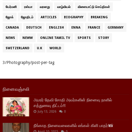
யேர்மனி
ரஸ்யா
வரலாறு
வாழ்வியல்
விளையாட்டு செய்திகள்
ஜோக்
ஜோதிடம்
ARTICLES
BIOGRAPHY
BREAKING
CANADA
DEUTSCH
ENGLISH
ENNA
FRANCE
GERMANY
NEWS
NEWW
ONLINE TAMIL TV
SPORTS
STORY
SWITZERLAND
U.K
WORLD
3/Photography/post-per-tag
நினைவஞ்சலி
அமரர் தேவி சோதி அவர்களின் நினைவு நாளில்
சத்துணவு திட்டம்!!
July 13, 2026
0
நீங்காத நினைவலைகளில் எங்கள் கிளி பாதர்!📸
April 20, 2025
0