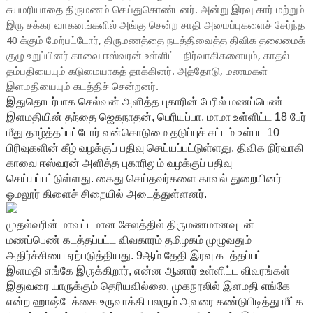
சுயமரியாதை திருமணம் செய்துகொண்டனர். அன்று இரவு கார் மற்றும்
இரு சக்கர வாகனங்களில் அங்கு சென்ற சாதி அமைப்புகளைச் சேர்ந்த
40 க்கும் மேற்பட்டோர், திருமணத்தை நடத்திவைத்த திவிக தலைமைக்
குழு உறுப்பினர் காவை ஈஸ்வரன் உள்ளிட்ட நிர்வாகிகளையும், காதல்
தம்பதியையும் கடுமையாகத் தாக்கினர். அத்தோடு, மணமகள்
இளமதியையும் கடத்திச் சென்றனர்.
இதுதொடர்பாக செல்வன் அளித்த புகாரின் பேரில் மணப்பெண்
இளமதியின் தந்தை ஜெகநாதன், பெரியப்பா, மாமா உள்ளிட்ட 18 பேர்
மீது தாழ்த்தப்பட்டோர் வன்கொடுமை தடுப்புச் சட்டம் உள்பட 10
பிரிவுகளின் கீழ் வழக்குப் பதிவு செய்யப்பட்டுள்ளது. திவிக நிர்வாகி
காவை ஈஸ்வரன் அளித்த புகாரிலும் வழக்குப் பதிவு
செய்யப்பட்டுள்ளது. கைது செய்தவர்களை காவல் துறையினர்
ஓமலூர் கிளைச் சிறையில் அடைத்துள்ளனர்.
முதல்வரின் மாவட்டமான சேலத்தில் திருமணமானவுடன்
மணப்பெண் கடத்தப்பட்ட விவகாரம் தமிழகம் முழுவதும்
அதிர்ச்சியை ஏற்படுத்தியது. 9ஆம் தேதி இரவு கடத்தப்பட்ட
இளமதி எங்கே இருக்கிறார், என்ன ஆனார் உள்ளிட்ட விவரங்கள்
இதுவரை யாருக்கும் தெரியவில்லை. முகநூலில் இளமதி எங்கே
என்ற ஹாஷ்டேக்கை உருவாக்கி பலரும் அவரை கண்டுபிடித்து மீட்க