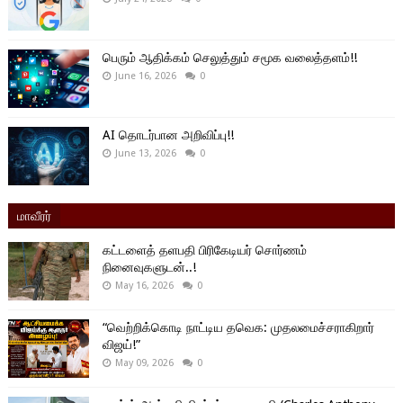
பெரும் ஆதிக்கம் செலுத்தும் சமூக வலைத்தளம்!!
June 16, 2026
0
AI தொடர்பான அறிவிப்பு!!
June 13, 2026
0
மாவீரர்
கட்டளைத் தளபதி பிரிகேடியர் சொர்ணம்
நினைவுகளுடன்..!
May 16, 2026
0
“வெற்றிக்கொடி நாட்டிய தவெக: முதலமைச்சராகிறார்
விஜய்!”
May 09, 2026
0