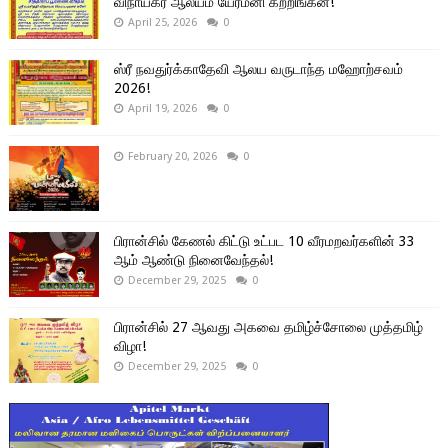
விநாயகர் ஆலயம் யேர்மனி கற்றிங்கன்!
April 25, 2026
0
ஸ்ரீ நவதுர்க்காதேவி ஆலய வருடாந்த மஹோற்சவம்
2026!
April 19, 2026
0
February 20, 2026
0
பிரான்சில் கேணல் கிட்டு உட்பட 10 வீரமறவர்களின் 33
ஆம் ஆண்டு நினைவேந்தல்!
December 29, 2025
0
பிரான்சில் 27 ஆவது அகவை தமிழ்ச்சோலை முத்தமிழ்
விழா!
December 29, 2025
0