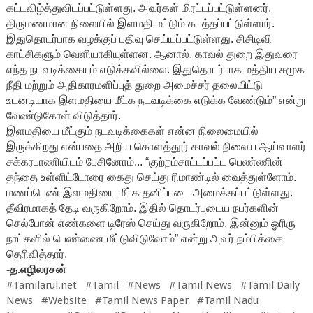
கட்டவிழ்த்துவிடப்பட்டுள்ளது. அவர்கள் மிரட்டப்பட்டுள்ளனர்.
திருமணமான நிலையில் இளமதி மட்டும் கடத்தப்பட்டுள்ளார்.
இதுதொடர்பாக வழக்குப் பதிவு செய்யப்பட்டுள்ளது. சிசிடிவி
காட்சிகளும் வெளியாகியுள்ளன. ஆனால், காவல் துறை இதுவரை
எந்த நடவடிக்கையும் எடுக்கவில்லை. இதுதொடர்பாக மத்திய சமூக
நீதி மற்றும் அதிகாரமளிப்புத் துறை அமைச்சர் தலையிட்டு
உடனடியாக இளமதியை மீட்க நடவடிக்கை எடுக்க வேண்டும்” என்று
வேண்டுகோள் விடுத்தார்.
இளமதியை மீட்கும் நடவடிக்கைகள் என்ன நிலைமையில்
இருக்கிறது என்பதை அறிய கொளத்தூர் காவல் நிலைய ஆய்வாளர்
சக்கரபாணியிடம் பேசினோம்... “குற்றம்சாட்டப்பட்ட பெண்ணின்
தந்தை உள்ளிட்டோரை கைது செய்து ரிமாண்டில் வைத்துள்ளோம்.
மணப்பெண் இளமதியை மீட்க தனிப்படை அமைக்கப்பட்டுள்ளது.
தீவிரமாகத் தேடி வருகிறோம். இதில் தொடர்புடைய நபர்களின்
செல்போன் எண்களை டிரேஸ் செய்து வருகிறோம். இன்னும் ஓரிரு
நாட்களில் பெண்ணை மீட்டுவிடுவோம்” என்று அவர் நம்பிக்கை
தெரிவித்தார்.
-த.எழிலரசன்
#Tamilarul.net #Tamil #News #Tamil News #Tamil Daily
News #Website #Tamil News Paper #Tamil Nadu