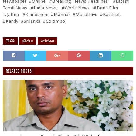
Newspaper #Online #Breaking News Headlines #Latest
Tamil News #India News #World News #Tamil Film
#Jaffna #Kilinochchi #Mannar #Mullathivu #Batticola
#Kandy #Srilanka #Colombo
TAGS:
இந்தியா
செய்திகள்
RELATED POSTS