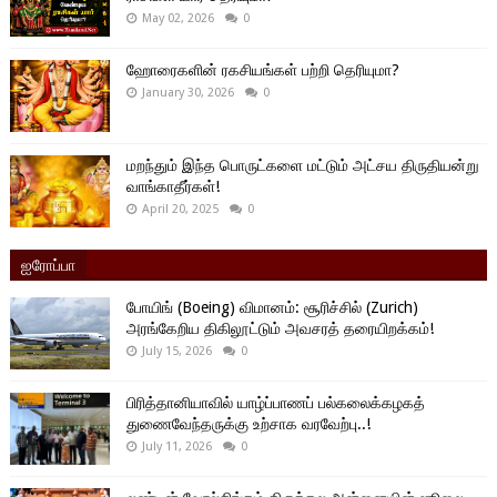
May 02, 2026
0
ஹோரைகளின் ரகசியங்கள் பற்றி தெரியுமா?
January 30, 2026
0
மறந்தும் இந்த பொருட்களை மட்டும் அட்சய திருதியன்று
வாங்காதீர்கள்!
April 20, 2025
0
ஐரோப்பா
போயிங் (Boeing) விமானம்: சூரிச்சில் (Zurich)
அரங்கேறிய திகிலூட்டும் அவசரத் தரையிறக்கம்!
July 15, 2026
0
பிரித்தானியாவில் யாழ்ப்பாணப் பல்கலைக்கழகத்
துணைவேந்தருக்கு உற்சாக வரவேற்பு..!
July 11, 2026
0