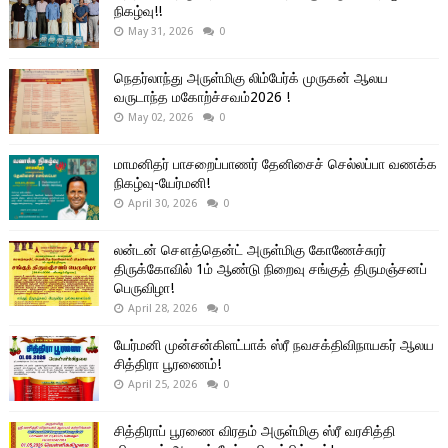
நிகழ்வு!!
May 31, 2026
0
நெதர்லாந்து அருள்மிகு லிம்பேர்க் முருகன் ஆலய
வருடாந்த மகோற்ச்சவம்2026 !
May 02, 2026
0
மாமனிதர் பாசறைப்பாணர் தேனிசைச் செல்லப்பா வணக்க
நிகழ்வு-யேர்மனி!
April 30, 2026
0
லன்டன் சௌத்தென்ட் அருள்மிகு கோணேச்சுரர்
திருக்கோவில் 1ம் ஆண்டு நிறைவு சங்குத் திருமஞ்சனப்
பெருவிழா!
April 28, 2026
0
யேர்மனி முன்சன்கிளட்பாக் ஸ்ரீ நவசக்திவிநாயகர் ஆலய
சித்திரா பூரணைம்!
April 25, 2026
0
சித்திராப் பூரணை விரதம் அருள்மிகு ஸ்ரீ வரசித்தி