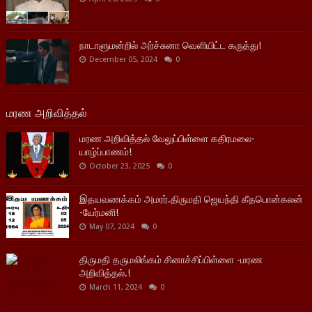
நாடாளுமன்றில் அர்ச்சுனா வெளியிட்ட கருத்து!
December 05, 2024
0
மரண அறிவித்தல்
மரண அறிவித்தல் வேலுப்பிள்ளை கதிரமலை-
யாழ்ப்பாணம்!
October 23, 2025
0
இதயவணக்கம் அமரர்.திருமதி ஜெயந்தி கீதபொன்கலன்
-யேர்மனி!
May 07, 2024
0
திருமதி தருமலிங்கம் சினாச்சிப்பிள்ளை -மரண
அறிவித்தல்.!
March 11, 2024
0