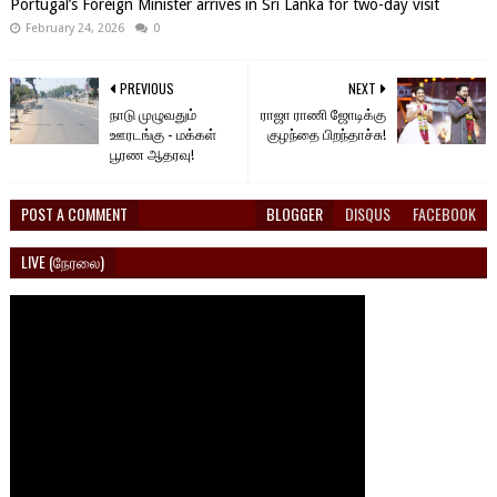
Portugal’s Foreign Minister arrives in Sri Lanka for two-day visit
February 24, 2026
0
PREVIOUS
NEXT
நாடு முழுவதும்
ராஜா ராணி ஜோடிக்கு
ஊரடங்கு - மக்கள்
குழந்தை பிறந்தாச்சு!
பூரண ஆதரவு!
POST A COMMENT
BLOGGER
DISQUS
FACEBOOK
LIVE (நேரலை)