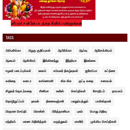
TAGS
அமெரிக்கா
அழகு குறிப்புகள்
ஆபிரிக்கா
ஆய்வு
ஆரோக்கியம்
ஆலயம்
ஆன்மீகம்
இங்கிலாந்து
இந்தியா
இலங்கை
ஈழவர் படைப்புக்கள்
உலகம்
எம்மவர் நிகழ்வுகள்
ஐரோப்பா
கட்டுரை
கவிதை
கனடா
காணொளி
கிசு கிசு
குட்டி கதை
சமையல்
சிறுவர் தொடர்கதை
சினிமா
சுவிஸ்
செய்திகள்
சோதிடம்
தாயகம்
தொழிநுட்ப்பம்
நாவல்
நினைவஞ்சலி
பலதும்பத்தும்
பாகிஸ்தான்
பிரதான செய்தி
பிரான்ஸ்
பிரித்தானியா
புலம்
பொது அறிவு
மந்திரம்
மரண அறிவித்தல்
மருத்துவம்
மாவீரர்
முக்கிய செய்திகள்