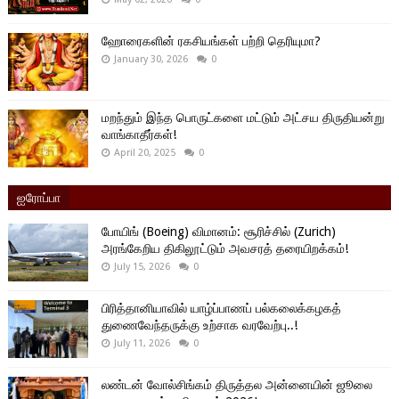
ஹோரைகளின் ரகசியங்கள் பற்றி தெரியுமா?
January 30, 2026
0
மறந்தும் இந்த பொருட்களை மட்டும் அட்சய திருதியன்று
வாங்காதீர்கள்!
April 20, 2025
0
ஐரோப்பா
போயிங் (Boeing) விமானம்: சூரிச்சில் (Zurich)
அரங்கேறிய திகிலூட்டும் அவசரத் தரையிறக்கம்!
July 15, 2026
0
பிரித்தானியாவில் யாழ்ப்பாணப் பல்கலைக்கழகத்
துணைவேந்தருக்கு உற்சாக வரவேற்பு..!
July 11, 2026
0
லண்டன் வோல்சிங்கம் திருத்தல அன்னையின் ஜூலை