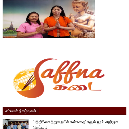
எம்மவர் நிகழ்வுகள்
'பத்திரிகைத்துறையில் என்கதை’ எனும் நூல் அறிமுக
நிகழ்வு!!