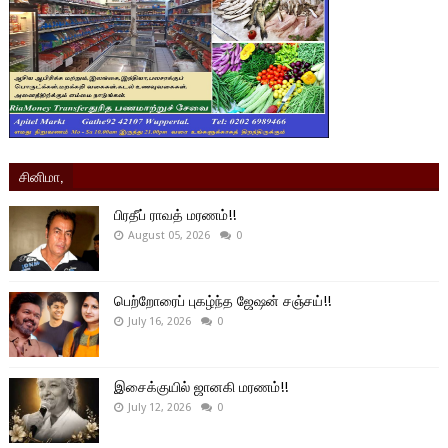
சினிமா,
பிரதீப் ராவத் மரணம்!!
August 05, 2026
0
பெற்றோரைப் புகழ்ந்த ஜேஷன் சஞ்சய்!!
July 16, 2026
0
இசைக்குயில் ஜானகி மரணம்!!
July 12, 2026
0