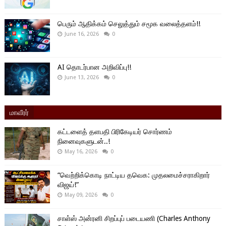
பெரும் ஆதிக்கம் செலுத்தும் சமூக வலைத்தளம்!!
June 16, 2026
0
AI தொடர்பான அறிவிப்பு!!
June 13, 2026
0
மாவீரர்
கட்டளைத் தளபதி பிரிகேடியர் சொர்ணம்
நினைவுகளுடன்..!
May 16, 2026
0
“வெற்றிக்கொடி நாட்டிய தவெக: முதலமைச்சராகிறார்
விஜய்!”
May 09, 2026
0
சாள்ஸ் அன்ரனி சிறப்புப் படையணி (Charles Anthony