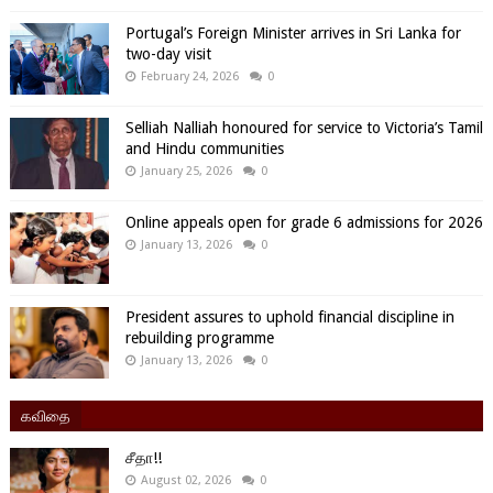
Portugal’s Foreign Minister arrives in Sri Lanka for
two-day visit
February 24, 2026
0
Selliah Nalliah honoured for service to Victoria’s Tamil
and Hindu communities
January 25, 2026
0
Online appeals open for grade 6 admissions for 2026
January 13, 2026
0
President assures to uphold financial discipline in
rebuilding programme
January 13, 2026
0
கவிதை
சீதா!!
August 02, 2026
0