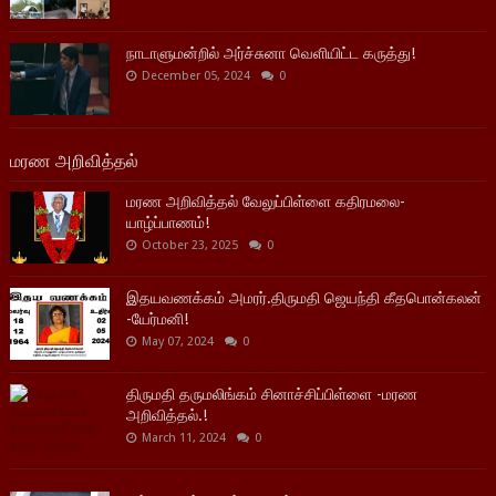
நாடாளுமன்றில் அர்ச்சுனா வெளியிட்ட கருத்து!
December 05, 2024
0
மரண அறிவித்தல்
மரண அறிவித்தல் வேலுப்பிள்ளை கதிரமலை-
யாழ்ப்பாணம்!
October 23, 2025
0
இதயவணக்கம் அமரர்.திருமதி ஜெயந்தி கீதபொன்கலன்
-யேர்மனி!
May 07, 2024
0
திருமதி தருமலிங்கம் சினாச்சிப்பிள்ளை -மரண
அறிவித்தல்.!
March 11, 2024
0