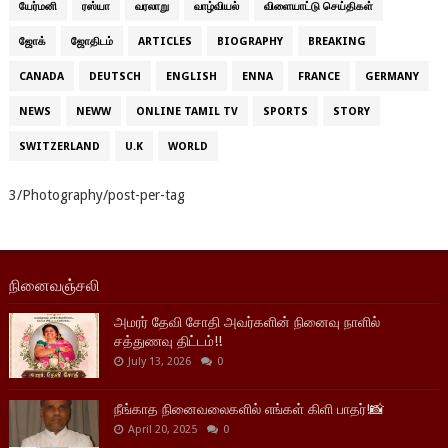
யேர்மனி
ரஸ்யா
வரலாறு
வாழ்வியல்
விளையாட்டு செய்திகள்
ஜோக்
ஜோதிடம்
ARTICLES
BIOGRAPHY
BREAKING
CANADA
DEUTSCH
ENGLISH
ENNA
FRANCE
GERMANY
NEWS
NEWW
ONLINE TAMIL TV
SPORTS
STORY
SWITZERLAND
U.K
WORLD
3/Photography/post-per-tag
நினைவஞ்சலி
அமரர் தேவி சோதி அவர்களின் நினைவு நாளில்
சத்துணவு திட்டம்!!
July 13, 2026
0
நீங்காத நினைவலைகளில் எங்கள் கிளி பாதர்!📸
April 20, 2025
0