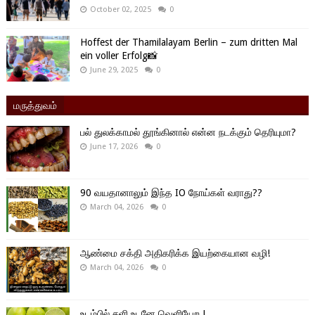
October 02, 2025
0
Hoffest der Thamilalayam Berlin – zum dritten Mal
ein voller Erfolg📸
June 29, 2025
0
மருத்துவம்
பல் துலக்காமல் தூங்கினால் என்ன நடக்கும் தெரியுமா?
June 17, 2026
0
90 வயதானாலும் இந்த IO நோய்கள் வராது??
March 04, 2026
0
ஆண்மை சக்தி அதிகரிக்க இயற்கையான வழி!
March 04, 2026
0
உடம்பில் சளி உடனே வெளியேற.!