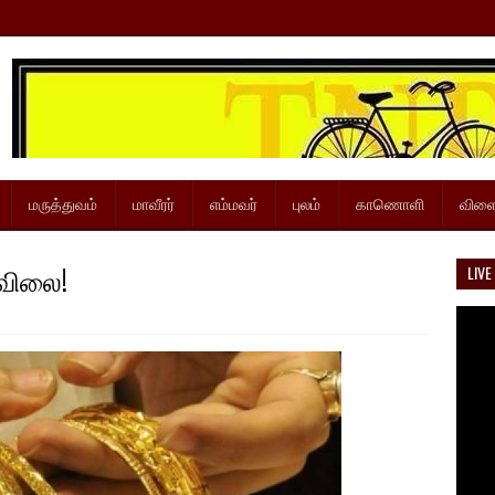
மருத்துவம்
மாவீரர்
எம்மவர்
புலம்
காணொளி
விளை
 விலை!
LIVE