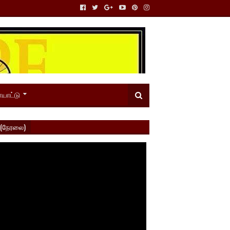
யாட்டு
 (நேரலை)