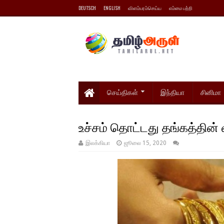
DEUTSCH
ENGLISH
விளம்பரம்செய்ய
எம்மை பற்றி
செய்திகள்
இந்தியா
சினிமா
உச்சம் தொட்டது தங்கத்தின்
இலக்கியா
ஜூலை 15, 2020