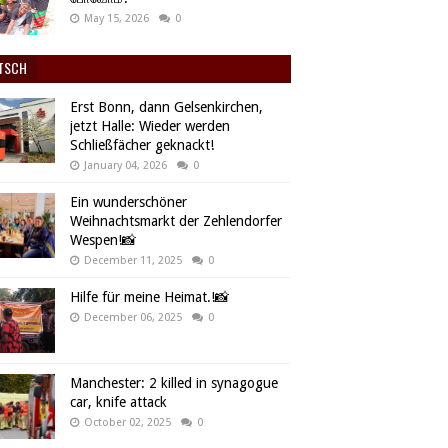
May 15, 2026
0
TSCH
Erst Bonn, dann Gelsenkirchen,
jetzt Halle: Wieder werden
Schließfächer geknackt!
January 04, 2026
0
Ein wunderschöner
Weihnachtsmarkt der Zehlendorfer
Wespen!📸
December 11, 2025
0
Hilfe für meine Heimat.!📸
December 06, 2025
0
Manchester: 2 killed in synagogue
car, knife attack
October 02, 2025
0