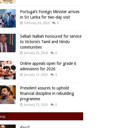
Portugal’s Foreign Minister arrives
in Sri Lanka for two-day visit
February 24, 2026
0
Selliah Nalliah honoured for service
to Victoria’s Tamil and Hindu
communities
January 25, 2026
0
Online appeals open for grade 6
admissions for 2026
January 13, 2026
0
President assures to uphold
financial discipline in rebuilding
programme
January 13, 2026
0
ிதை
சீதா!!