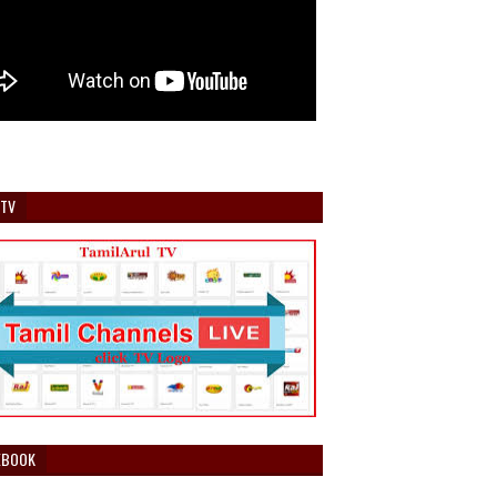
 TV
EBOOK