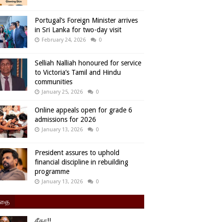
Portugal’s Foreign Minister arrives
in Sri Lanka for two-day visit
February 24, 2026
0
Selliah Nalliah honoured for service
to Victoria’s Tamil and Hindu
communities
January 25, 2026
0
Online appeals open for grade 6
admissions for 2026
January 13, 2026
0
President assures to uphold
financial discipline in rebuilding
programme
January 13, 2026
0
ிதை
சீதா!!