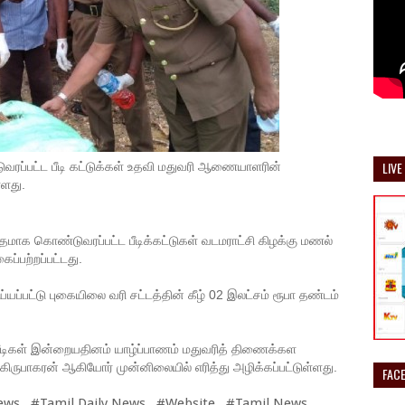
LIVE
ுவரப்பட்ட பீடி கட்டுக்கள் உதவி மதுவரி ஆணையாளரின்
்ளது.
தமாக கொண்டுவரப்பட்ட பீடிக்கட்டுகள் வடமராட்சி கிழக்கு மணல்
ப்பற்றப்பட்டது.
்பட்டு புகையிலை வரி சட்டத்தின் கீழ் 02 இலட்சம் ரூபா தண்டம்
 பீடிகள் இன்றையதினம் யாழ்ப்பாணம் மதுவரித் திணைக்கள
 கிருபாகரன் ஆகியோர் முன்னிலையில் எரித்து அழிக்கப்பட்டுள்ளது.
FAC
ews #Tamil Daily News #Website #Tamil News