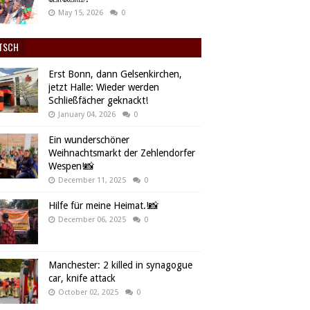
May 15, 2026
0
TSCH
Erst Bonn, dann Gelsenkirchen,
jetzt Halle: Wieder werden
Schließfächer geknackt!
January 04, 2026
0
Ein wunderschöner
Weihnachtsmarkt der Zehlendorfer
Wespen!📸
December 11, 2025
0
Hilfe für meine Heimat.!📸
December 06, 2025
0
Manchester: 2 killed in synagogue
car, knife attack
October 02, 2025
0