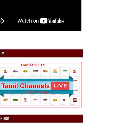
 TV
EBOOK