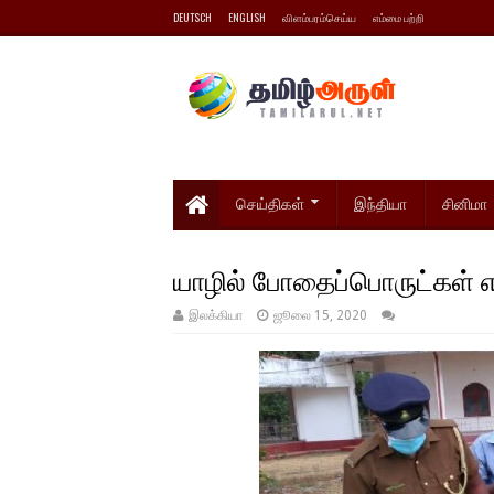
DEUTSCH
ENGLISH
விளம்பரம்செய்ய
எம்மை பற்றி
செய்திகள்
இந்தியா
சினிமா
யாழில் போதைப்பொருட்கள் எரி
இலக்கியா
ஜூலை 15, 2020