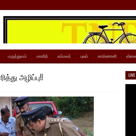
மருத்துவம்
மாவீரர்
எம்மவர்
புலம்
காணொளி
விளை
த்து அழிப்பு!!
LIVE