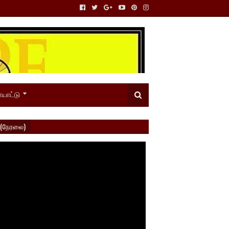
யாட்டு
 (நேரலை)