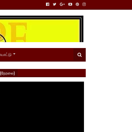
யாட்டு
 (நேரலை)