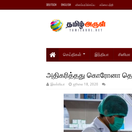
DEUTSCH
ENGLISH
விளம்பரம்செய்ய
எம்மை பற்றி
செய்திகள்
இந்தியா
சினிமா
அதிகரித்தது கொரோனா தொற
இலக்கியா
ஜூலை 18, 2020