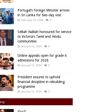
Portugal’s Foreign Minister arrives
in Sri Lanka for two-day visit
February 24, 2026
0
Selliah Nalliah honoured for service
to Victoria’s Tamil and Hindu
communities
January 25, 2026
0
Online appeals open for grade 6
admissions for 2026
January 13, 2026
0
President assures to uphold
financial discipline in rebuilding
programme
January 13, 2026
0
ிதை
சீதா!!