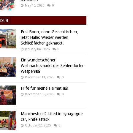
May 15, 2026
0
TSCH
Erst Bonn, dann Gelsenkirchen,
jetzt Halle: Wieder werden
Schließfächer geknackt!
January 04, 2026
0
Ein wunderschöner
Weihnachtsmarkt der Zehlendorfer
Wespen!📸
December 11, 2025
0
Hilfe für meine Heimat.!📸
December 06, 2025
0
Manchester: 2 killed in synagogue
car, knife attack
October 02, 2025
0