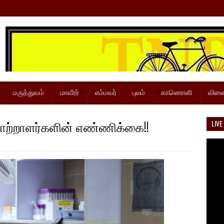
மருத்துவம்
மாவீரர்
எம்மவர்
புலம்
காணொளி
விளை
்றாளர்களின் எண்ணிக்கை!!
LIVE