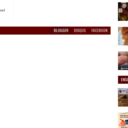
கை!
BLOGGER
DISQUS
FACEBOOK
ENG