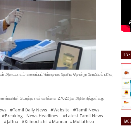
LIVE
வர் அடையாளம் காணப்பட்டுள்ளதாக தேசிய தொற்று நோயியல் பிரிவு
றாளர்களின் மொத்த எண்ணிக்கை 2702ஆக அதிகரித்துள்ளது.
ews #Tamil Daily News #Website #Tamil News
 #Breaking News Headlines #Latest Tamil News
FAC
 #Jaffna #Kilinochchi #Mannar #Mullathivu