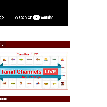
 TV
EBOOK