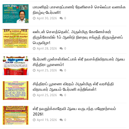
மாமனிதர் பாசறைப்பாணர் தேனிசைச் செல்லப்பா வணக்க
நிகழ்வு-யேர்மனி!
April 30, 2026
0
லன்டன் சௌத்தென்ட் அருள்மிகு கோணேச்சுரர்
திருக்கோவில் 1ம் ஆண்டு நிறைவு சங்குத் திருமஞ்சனப்
பெருவிழா!
April 28, 2026
0
யேர்மனி முன்சன்கிளட்பாக் ஸ்ரீ நவசக்திவிநாயகர் ஆலய
சித்திரா பூரணைம்!
April 25, 2026
0
சித்திராப் பூரணை விரதம் அருள்மிகு ஸ்ரீ வரசித்தி
விநாயகர் ஆலயம் யேர்மனி கற்றிங்கன்!
April 25, 2026
0
ஸ்ரீ நவதுர்க்காதேவி ஆலய வருடாந்த மஹோற்சவம்
2026!
April 19, 2026
0