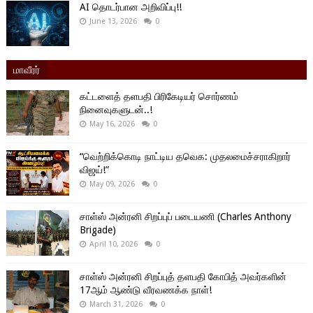
AI தொடர்பான அறிவிப்பு!!
June 13, 2026
0
மாவீரர்
கட்டளைத் தளபதி பிரிகேடியர் சொர்ணம்
நினைவுகளுடன்..!
May 16, 2026
0
“வெற்றிக்கொடி நாட்டிய தவெக: முதலமைச்சராகிறார்
விஜய்!”
May 09, 2026
0
சாள்ஸ் அன்ரனி சிறப்புப் படையணி (Charles Anthony
Brigade)
April 10, 2026
0
சாள்ஸ் அன்ரனி சிறப்புத் தளபதி கோபித் அவர்களின்
17ஆம் ஆண்டு வீரவணக்க நாள்!
March 31, 2026
0