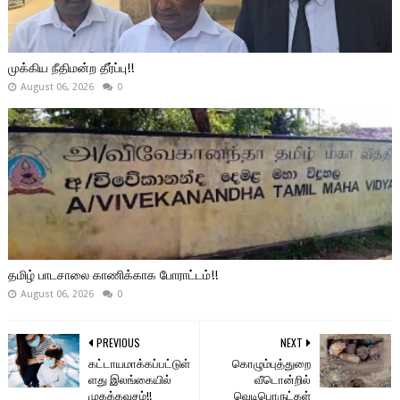
முக்கிய நீதிமன்ற தீர்ப்பு!!
August 06, 2026
0
தமிழ் பாடசாலை காணிக்காக போராட்டம்!!
August 06, 2026
0
PREVIOUS
NEXT
கட்டாயமாக்கப்பட்டுள்
கொழும்புத்துறை
ளது இலங்கையில்
வீடொன்றில்
முகக்கவசம்!!
வெடிபொருட்கள்