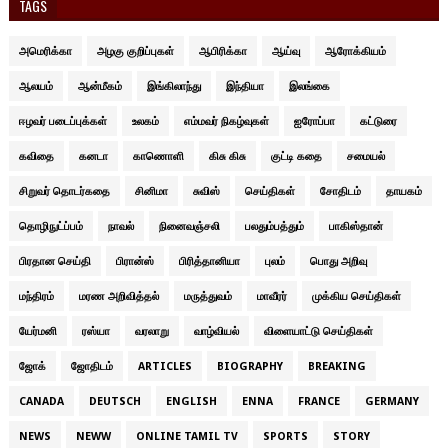
TAGS
அமெரிக்கா
அழகு குறிப்புகள்
ஆபிரிக்கா
ஆய்வு
ஆரோக்கியம்
ஆலயம்
ஆன்மீகம்
இங்கிலாந்து
இந்தியா
இலங்கை
ஈழவர் படைப்புக்கள்
உலகம்
எம்மவர் நிகழ்வுகள்
ஐரோப்பா
கட்டுரை
கவிதை
கனடா
காணொளி
கிசு கிசு
குட்டி கதை
சமையல்
சிறுவர் தொடர்கதை
சினிமா
சுவிஸ்
செய்திகள்
சோதிடம்
தாயகம்
தொழிநுட்ப்பம்
நாவல்
நினைவஞ்சலி
பலதும்பத்தும்
பாகிஸ்தான்
பிரதான செய்தி
பிரான்ஸ்
பிரித்தானியா
புலம்
பொது அறிவு
மந்திரம்
மரண அறிவித்தல்
மருத்துவம்
மாவீரர்
முக்கிய செய்திகள்
யேர்மனி
ரஸ்யா
வரலாறு
வாழ்வியல்
விளையாட்டு செய்திகள்
ஜோக்
ஜோதிடம்
ARTICLES
BIOGRAPHY
BREAKING
CANADA
DEUTSCH
ENGLISH
ENNA
FRANCE
GERMANY
NEWS
NEWW
ONLINE TAMIL TV
SPORTS
STORY