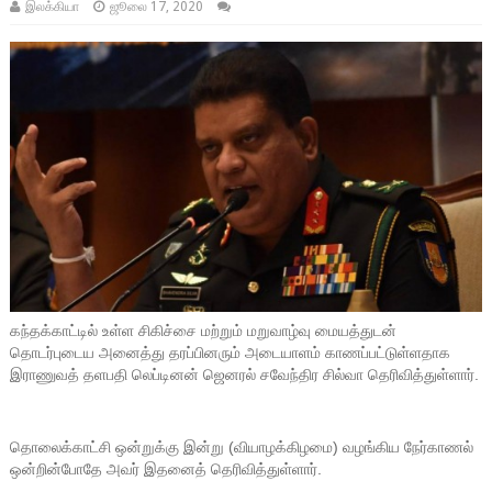
இலக்கியா
ஜூலை 17, 2020
கந்தக்காட்டில் உள்ள சிகிச்சை மற்றும் மறுவாழ்வு மையத்துடன்
தொடர்புடைய அனைத்து தரப்பினரும் அடையாளம் காணப்பட்டுள்ளதாக
இராணுவத் தளபதி லெப்டினன் ஜெனரல் சவேந்திர சில்வா தெரிவித்துள்ளார்.
தொலைக்காட்சி ஒன்றுக்கு இன்று (வியாழக்கிழமை) வழங்கிய நேர்காணல்
ஒன்றின்போதே அவர் இதனைத் தெரிவித்துள்ளார்.