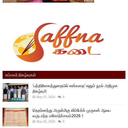
எம்மவர் நிகழ்வுகள்
'பத்திரிகைத்துறையில் என்கதை’ எனும் நூல் அறிமுக
நிகழ்வு!!
May 31, 2026
0
நெதர்லாந்து அருள்மிகு லிம்பேர்க் முருகன் ஆலய
வருடாந்த மகோற்ச்சவம்2026 !
May 02, 2026
0