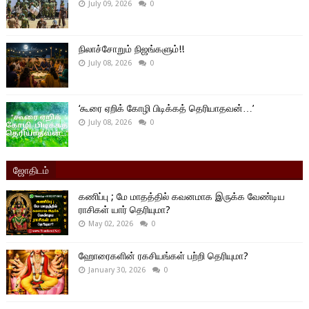
July 09, 2026
0
நிலாச்சோறும் நிஜங்களும்!!
July 08, 2026
0
‘கூரை ஏறிக் கோழி பிடிக்கத் தெரியாதவன்…’
July 08, 2026
0
ஜோதிடம்
கணிப்பு ; மே மாதத்தில் கவனமாக இருக்க வேண்டிய
ராசிகள் யார் தெரியுமா?
May 02, 2026
0
ஹோரைகளின் ரகசியங்கள் பற்றி தெரியுமா?
January 30, 2026
0