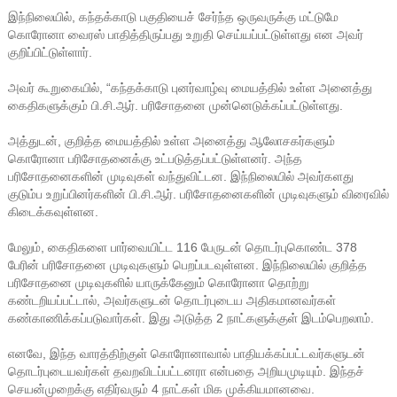
இந்நிலையில், கந்தக்காடு பகுதியைச் சேர்ந்த ஒருவருக்கு மட்டுமே
கொரோனா வைரஸ் பாதித்திருப்பது உறுதி செய்யப்பட்டுள்ளது என அவர்
குறிப்பிட்டுள்ளார்.
அவர் கூறுகையில், “கந்தக்காடு புனர்வாழ்வு மையத்தில் உள்ள அனைத்து
கைதிகளுக்கும் பி.சி.ஆர். பரிசோதனை முன்னெடுக்கப்பட்டுள்ளது.
அத்துடன், குறித்த ​​மையத்தில் உள்ள அனைத்து ஆலோசகர்களும்
கொரோனா பரிசோதனைக்கு உட்படுத்தப்பட்டுள்ளனர். அந்த
பரிசோதனைகளின் முடிவுகள் வந்துவிட்டன. இந்நிலையில் அவர்களது
குடும்ப உறுப்பினர்களின் பி.சி.ஆர். பரிசோதனைகளின் முடிவுகளும் விரைவில்
கிடைக்கவுள்ளன.
மேலும், கைதிகளை பார்வையிட்ட 116 பேருடன் தொடர்புகொண்ட 378
பேரின் பரிசோதனை முடிவுகளும் பெறப்படவுள்ளன. இந்நிலையில் குறித்த
பரிசோதனை முடிவுகளில் யாருக்கேனும் கொரோனா தொற்று
கண்டறியப்பட்டால், அவர்களுடன் தொடர்புடைய அதிகமானவர்கள்
கண்காணிக்கப்படுவார்கள். இது அடுத்த 2 நாட்களுக்குள் இடம்பெறலாம்.
எனவே, இந்த வாரத்திற்குள் கொரோனாவால் பாதியக்கப்பட்டவர்களுடன்
தொடர்புடையவர்கள் தவறவிடப்பட்டனரா என்பதை அறியமுடியும். இந்தச்
செயன்முறைக்கு எதிர்வரும் 4 நாட்கள் மிக முக்கியமானவை.