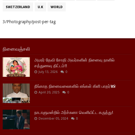
SWITZERLAND
U.K
WORLD
3/Photography/post-per-tag
நினைவஞ்சலி
அமரர் தேவி சோதி அவர்களின் நினைவு நாளில்
சத்துணவு திட்டம்!!
July 13, 2026
0
நீங்காத நினைவலைகளில் எங்கள் கிளி பாதர்!📸
April 20, 2025
0
நாடாளுமன்றில் அர்ச்சுனா வெளியிட்ட கருத்து!
December 05, 2024
0