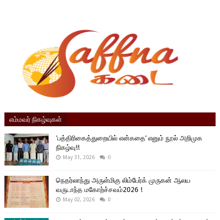
எம்மவர் நிகழ்வுகள்
'பத்திரிகைத்துறையில் என்கதை’ எனும் நூல் அறிமுக
நிகழ்வு!!
May 31, 2026
0
நெதர்லாந்து அருள்மிகு லிம்பேர்க் முருகன் ஆலய
வருடாந்த மகோற்ச்சவம்2026 !
May 02, 2026
0