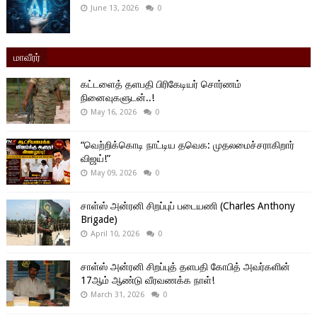
June 13, 2026
0
மாவீரர்
கட்டளைத் தளபதி பிரிகேடியர் சொர்ணம்
நினைவுகளுடன்..!
May 16, 2026
0
“வெற்றிக்கொடி நாட்டிய தவெக: முதலமைச்சராகிறார்
விஜய்!”
May 09, 2026
0
சாள்ஸ் அன்ரனி சிறப்புப் படையணி (Charles Anthony
Brigade)
April 10, 2026
0
சாள்ஸ் அன்ரனி சிறப்புத் தளபதி கோபித் அவர்களின்
17ஆம் ஆண்டு வீரவணக்க நாள்!
March 31, 2026
0