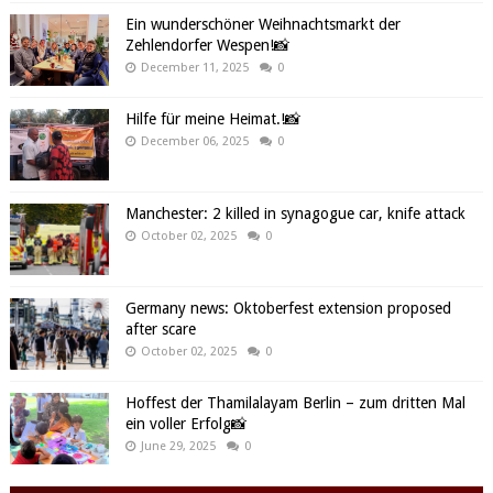
Ein wunderschöner Weihnachtsmarkt der
Zehlendorfer Wespen!📸
December 11, 2025
0
Hilfe für meine Heimat.!📸
December 06, 2025
0
Manchester: 2 killed in synagogue car, knife attack
October 02, 2025
0
Germany news: Oktoberfest extension proposed
after scare
October 02, 2025
0
Hoffest der Thamilalayam Berlin – zum dritten Mal
ein voller Erfolg📸
June 29, 2025
0