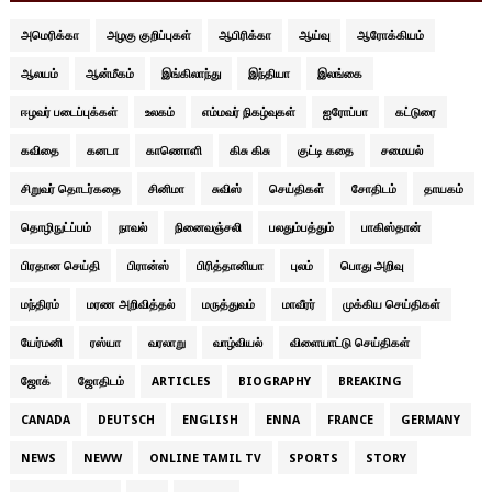
அமெரிக்கா
அழகு குறிப்புகள்
ஆபிரிக்கா
ஆய்வு
ஆரோக்கியம்
ஆலயம்
ஆன்மீகம்
இங்கிலாந்து
இந்தியா
இலங்கை
ஈழவர் படைப்புக்கள்
உலகம்
எம்மவர் நிகழ்வுகள்
ஐரோப்பா
கட்டுரை
கவிதை
கனடா
காணொளி
கிசு கிசு
குட்டி கதை
சமையல்
சிறுவர் தொடர்கதை
சினிமா
சுவிஸ்
செய்திகள்
சோதிடம்
தாயகம்
தொழிநுட்ப்பம்
நாவல்
நினைவஞ்சலி
பலதும்பத்தும்
பாகிஸ்தான்
பிரதான செய்தி
பிரான்ஸ்
பிரித்தானியா
புலம்
பொது அறிவு
மந்திரம்
மரண அறிவித்தல்
மருத்துவம்
மாவீரர்
முக்கிய செய்திகள்
யேர்மனி
ரஸ்யா
வரலாறு
வாழ்வியல்
விளையாட்டு செய்திகள்
ஜோக்
ஜோதிடம்
ARTICLES
BIOGRAPHY
BREAKING
CANADA
DEUTSCH
ENGLISH
ENNA
FRANCE
GERMANY
NEWS
NEWW
ONLINE TAMIL TV
SPORTS
STORY