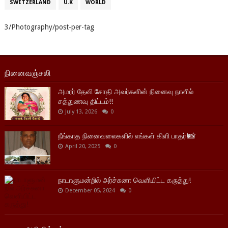
SWITZERLAND
U.K
WORLD
3/Photography/post-per-tag
நினைவஞ்சலி
அமரர் தேவி சோதி அவர்களின் நினைவு நாளில்
சத்துணவு திட்டம்!!
July 13, 2026
0
நீங்காத நினைவலைகளில் எங்கள் கிளி பாதர்!📸
April 20, 2025
0
நாடாளுமன்றில் அர்ச்சுனா வெளியிட்ட கருத்து!
December 05, 2024
0