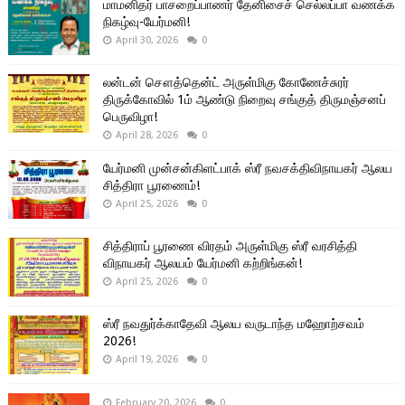
மாமனிதர் பாசறைப்பாணர் தேனிசைச் செல்லப்பா வணக்க
நிகழ்வு-யேர்மனி!
April 30, 2026
0
லன்டன் சௌத்தென்ட் அருள்மிகு கோணேச்சுரர்
திருக்கோவில் 1ம் ஆண்டு நிறைவு சங்குத் திருமஞ்சனப்
பெருவிழா!
April 28, 2026
0
யேர்மனி முன்சன்கிளட்பாக் ஸ்ரீ நவசக்திவிநாயகர் ஆலய
சித்திரா பூரணைம்!
April 25, 2026
0
சித்திராப் பூரணை விரதம் அருள்மிகு ஸ்ரீ வரசித்தி
விநாயகர் ஆலயம் யேர்மனி கற்றிங்கன்!
April 25, 2026
0
ஸ்ரீ நவதுர்க்காதேவி ஆலய வருடாந்த மஹோற்சவம்
2026!
April 19, 2026
0
February 20, 2026
0