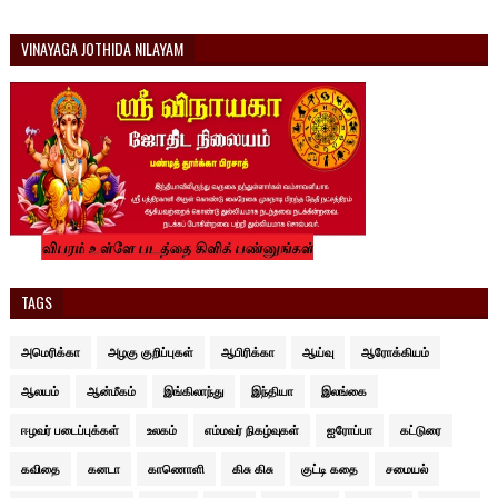
VINAYAGA JOTHIDA NILAYAM
TAGS
அமெரிக்கா
அழகு குறிப்புகள்
ஆபிரிக்கா
ஆய்வு
ஆரோக்கியம்
ஆலயம்
ஆன்மீகம்
இங்கிலாந்து
இந்தியா
இலங்கை
ஈழவர் படைப்புக்கள்
உலகம்
எம்மவர் நிகழ்வுகள்
ஐரோப்பா
கட்டுரை
கவிதை
கனடா
காணொளி
கிசு கிசு
குட்டி கதை
சமையல்