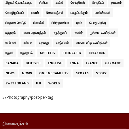
சிறுவர் தொடர்கதை
சினிமா
சுவிஸ்
செய்திகள்
சோதிடம்
தாயகம்
தொழிநுட்ப்பம்
நாவல்
நினைவஞ்சலி
பலதும்பத்தும்
பாகிஸ்தான்
பிரதான செய்தி
பிரான்ஸ்
பிரித்தானியா
புலம்
பொது அறிவு
மந்திரம்
மரண அறிவித்தல்
மருத்துவம்
மாவீரர்
முக்கிய செய்திகள்
யேர்மனி
ரஸ்யா
வரலாறு
வாழ்வியல்
விளையாட்டு செய்திகள்
ஜோக்
ஜோதிடம்
ARTICLES
BIOGRAPHY
BREAKING
CANADA
DEUTSCH
ENGLISH
ENNA
FRANCE
GERMANY
NEWS
NEWW
ONLINE TAMIL TV
SPORTS
STORY
SWITZERLAND
U.K
WORLD
3/Photography/post-per-tag
நினைவஞ்சலி