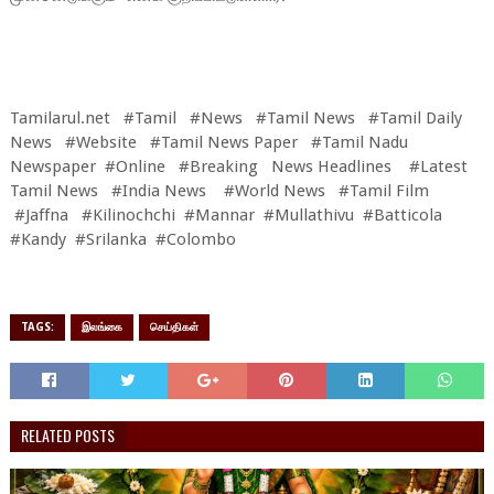
Tamilarul.net #Tamil #News #Tamil News #Tamil Daily
News #Website #Tamil News Paper #Tamil Nadu
Newspaper #Online #Breaking News Headlines #Latest
Tamil News #India News #World News #Tamil Film
#Jaffna #Kilinochchi #Mannar #Mullathivu #Batticola
#Kandy #Srilanka #Colombo
TAGS:
இலங்கை
செய்திகள்
RELATED POSTS