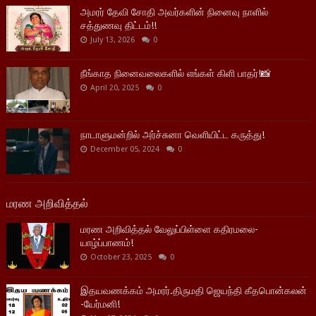
அமரர் தேவி சோதி அவர்களின் நினைவு நாளில்
சத்துணவு திட்டம்!!
July 13, 2026
0
நீங்காத நினைவலைகளில் எங்கள் கிளி பாதர்!📸
April 20, 2025
0
நாடாளுமன்றில் அர்ச்சுனா வெளியிட்ட கருத்து!
December 05, 2024
0
மரண அறிவித்தல்
மரண அறிவித்தல் வேலுப்பிள்ளை கதிரமலை-
யாழ்ப்பாணம்!
October 23, 2025
0
இதயவணக்கம் அமரர்.திருமதி ஜெயந்தி கீதபொன்கலன்
-யேர்மனி!