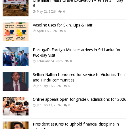
Chemmani Mass Grave Excavation – Phase 3 | Day
6
May 02, 2026
0
Vaseline uses for Skin, Lips & Hair
April 15, 2026
0
Portugal’s Foreign Minister arrives in Sri Lanka for
two-day visit
February 24, 2026
0
Selliah Nalliah honoured for service to Victoria’s Tamil
and Hindu communities
January 25, 2026
0
Online appeals open for grade 6 admissions for 2026
January 13, 2026
0
President assures to uphold financial discipline in