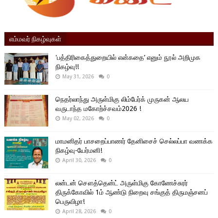
எம்மவர் நிகழ்வுகள்
'பத்திரிகைத்துறையில் என்கதை’ எனும் நூல் அறிமுக
நிகழ்வு!!
May 31, 2026
0
நெதர்லாந்து அருள்மிகு லிம்பேர்க் முருகன் ஆலய
வருடாந்த மகோற்ச்சவம்2026 !
May 02, 2026
0
மாமனிதர் பாசறைப்பாணர் தேனிசைச் செல்லப்பா வணக்க
நிகழ்வு-யேர்மனி!
April 30, 2026
0
லன்டன் சௌத்தென்ட் அருள்மிகு கோணேச்சுரர்
திருக்கோவில் 1ம் ஆண்டு நிறைவு சங்குத் திருமஞ்சனப்
பெருவிழா!
April 28, 2026
0