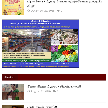
பிரான்சில் 27 ஆவது அகவை தமிழ்ச்சோலை முத்தமிழ்
விழா!
December 29, 2025
0
சினிமா,
சின்ன சின்ன ஆசை. - திரைப்பார்வை!!
August 07, 2026
0
பிரதீப் ராவத் மரணம்!!