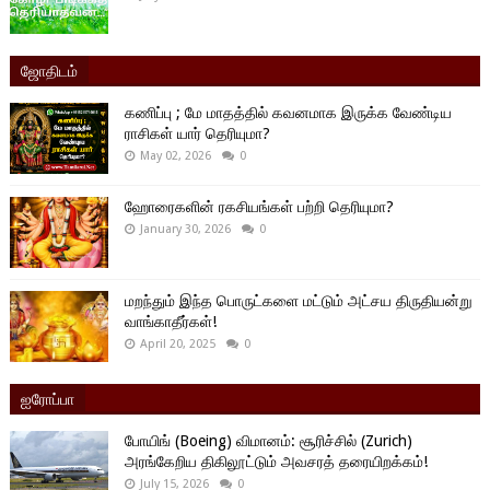
ஜோதிடம்
கணிப்பு ; மே மாதத்தில் கவனமாக இருக்க வேண்டிய
ராசிகள் யார் தெரியுமா?
May 02, 2026
0
ஹோரைகளின் ரகசியங்கள் பற்றி தெரியுமா?
January 30, 2026
0
மறந்தும் இந்த பொருட்களை மட்டும் அட்சய திருதியன்று
வாங்காதீர்கள்!
April 20, 2025
0
ஐரோப்பா
போயிங் (Boeing) விமானம்: சூரிச்சில் (Zurich)
அரங்கேறிய திகிலூட்டும் அவசரத் தரையிறக்கம்!
July 15, 2026
0