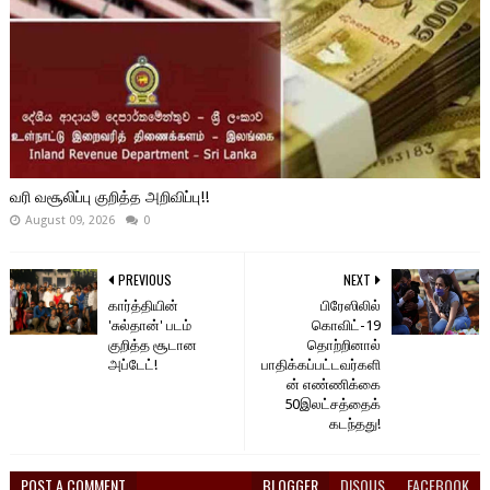
வரி வசூலிப்பு குறித்த அறிவிப்பு!!
August 09, 2026
0
PREVIOUS
NEXT
கார்த்தியின்
பிரேஸிலில்
'சுல்தான்' படம்
கொவிட்-19
குறித்த சூடான
தொற்றினால்
அப்டேட்!
பாதிக்கப்பட்டவர்களி
ன் எண்ணிக்கை
50இலட்சத்தைக்
கடந்தது!
POST A COMMENT
BLOGGER
DISQUS
FACEBOOK