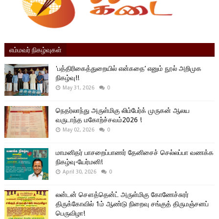
எம்மவர் நிகழ்வுகள்
'பத்திரிகைத்துறையில் என்கதை’ எனும் நூல் அறிமுக
நிகழ்வு!!
May 31, 2026
0
நெதர்லாந்து அருள்மிகு லிம்பேர்க் முருகன் ஆலய
வருடாந்த மகோற்ச்சவம்2026 !
May 02, 2026
0
மாமனிதர் பாசறைப்பாணர் தேனிசைச் செல்லப்பா வணக்க
நிகழ்வு-யேர்மனி!
April 30, 2026
0
லன்டன் சௌத்தென்ட் அருள்மிகு கோணேச்சுரர்
திருக்கோவில் 1ம் ஆண்டு நிறைவு சங்குத் திருமஞ்சனப்
பெருவிழா!