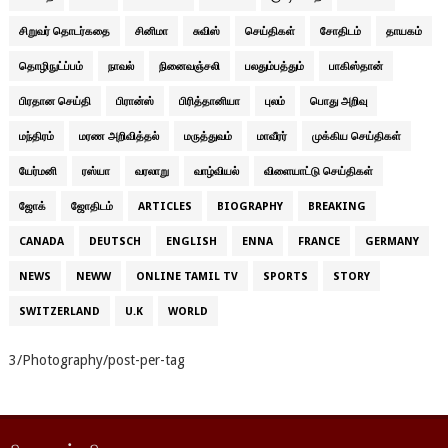
சிறுவர் தொடர்கதை
சினிமா
சுவிஸ்
செய்திகள்
சோதிடம்
தாயகம்
தொழிநுட்ப்பம்
நாவல்
நினைவஞ்சலி
பலதும்பத்தும்
பாகிஸ்தான்
பிரதான செய்தி
பிரான்ஸ்
பிரித்தானியா
புலம்
பொது அறிவு
மந்திரம்
மரண அறிவித்தல்
மருத்துவம்
மாவீரர்
முக்கிய செய்திகள்
யேர்மனி
ரஸ்யா
வரலாறு
வாழ்வியல்
விளையாட்டு செய்திகள்
ஜோக்
ஜோதிடம்
ARTICLES
BIOGRAPHY
BREAKING
CANADA
DEUTSCH
ENGLISH
ENNA
FRANCE
GERMANY
NEWS
NEWW
ONLINE TAMIL TV
SPORTS
STORY
SWITZERLAND
U.K
WORLD
3/Photography/post-per-tag