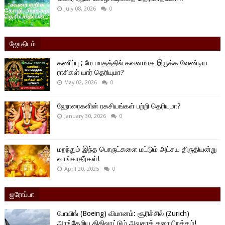
July 08, 2026
0
ஜோதிடம்
கணிப்பு ; மே மாதத்தில் கவனமாக இருக்க வேண்டிய
ராசிகள் யார் தெரியுமா?
May 02, 2026
0
ஹோரைகளின் ரகசியங்கள் பற்றி தெரியுமா?
January 30, 2026
0
மறந்தும் இந்த பொருட்களை மட்டும் அட்சய திருதியன்று
வாங்காதீர்கள்!
April 20, 2025
0
ஐரோப்பா
போயிங் (Boeing) விமானம்: சூரிச்சில் (Zurich)
அரங்கேறிய திகிலூட்டும் அவசரத் தரையிறக்கம்!