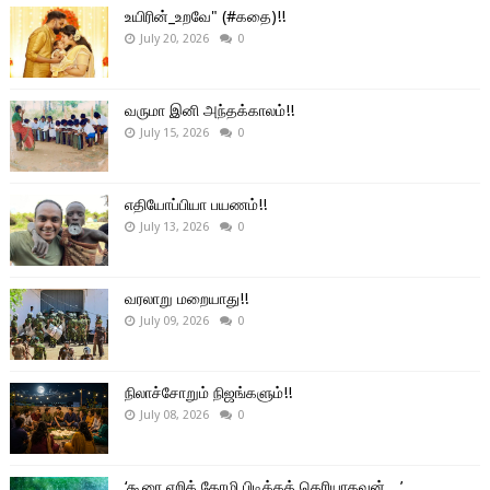
உயிரின்_உறவே" (#கதை)!!
July 20, 2026
0
வருமா இனி அந்தக்காலம்!!
July 15, 2026
0
எதியோப்பியா பயணம்!!
July 13, 2026
0
வரலாறு மறையாது!!
July 09, 2026
0
நிலாச்சோறும் நிஜங்களும்!!
July 08, 2026
0
‘கூரை ஏறிக் கோழி பிடிக்கத் தெரியாதவன்…’