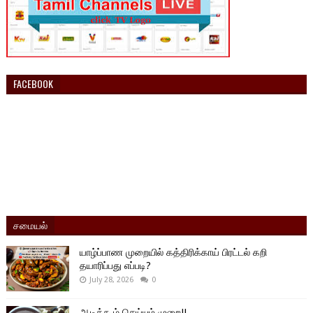
FACEBOOK
சமையல்
யாழ்ப்பாண முறையில் கத்திரிக்காய் பிரட்டல் கறி
தயாரிப்பது எப்படி?
July 28, 2026
0
ஆடிக்கூழ் செய்யும் முறை!!