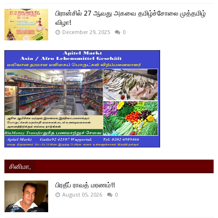
பிரான்சில் 27 ஆவது அகவை தமிழ்ச்சோலை முத்தமிழ்
விழா!
December 29, 2025
0
சினிமா,
பிரதீப் ராவத் மரணம்!!
August 05, 2026
0