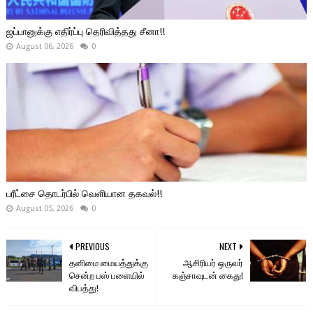
ஜப்பானுக்கு எதிர்ப்பு தெரிவித்தது சீனா!!
August 06, 2026
0
பரீட்சை தொடர்பில் வெளியான தகவல்!!
August 05, 2026
0
PREVIOUS
NEXT
தனிமை மையத்துக்கு
ஆசிரியர் ஒருவர்
சென்ற பஸ் பளையில்
கஞ்சாவுடன் கைது!
விபத்து!