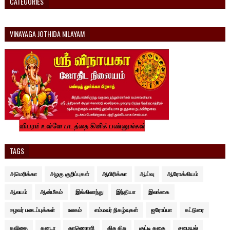
CATEGORIES
VINAYAGA JOTHIDA NILAYAM
TAGS
அமெரிக்கா
அழகு குறிப்புகள்
ஆபிரிக்கா
ஆய்வு
ஆரோக்கியம்
ஆலயம்
ஆன்மீகம்
இங்கிலாந்து
இந்தியா
இலங்கை
ஈழவர் படைப்புக்கள்
உலகம்
எம்மவர் நிகழ்வுகள்
ஐரோப்பா
கட்டுரை
கவிதை
கனடா
காணொளி
கிசு கிசு
குட்டி கதை
சமையல்