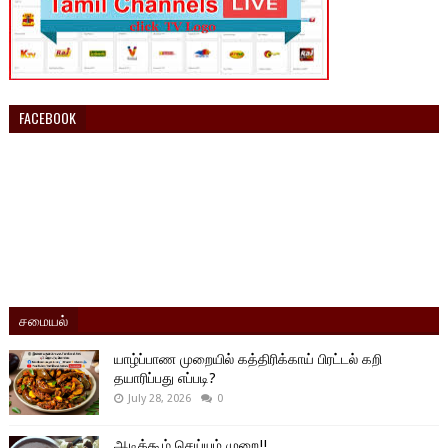
FACEBOOK
சமையல்
யாழ்ப்பாண முறையில் கத்திரிக்காய் பிரட்டல் கறி
தயாரிப்பது எப்படி?
July 28, 2026
0
ஆடிக்கூழ் செய்யும் முறை!!