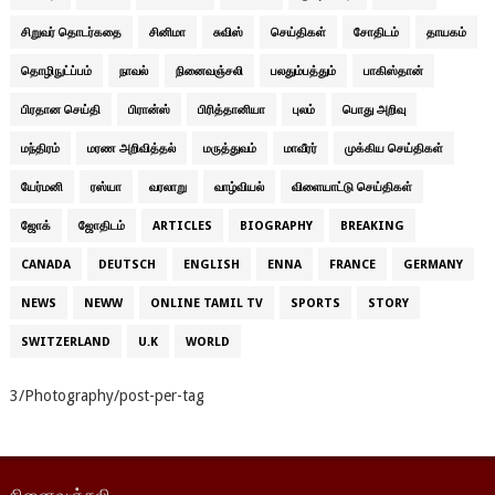
சிறுவர் தொடர்கதை
சினிமா
சுவிஸ்
செய்திகள்
சோதிடம்
தாயகம்
தொழிநுட்ப்பம்
நாவல்
நினைவஞ்சலி
பலதும்பத்தும்
பாகிஸ்தான்
பிரதான செய்தி
பிரான்ஸ்
பிரித்தானியா
புலம்
பொது அறிவு
மந்திரம்
மரண அறிவித்தல்
மருத்துவம்
மாவீரர்
முக்கிய செய்திகள்
யேர்மனி
ரஸ்யா
வரலாறு
வாழ்வியல்
விளையாட்டு செய்திகள்
ஜோக்
ஜோதிடம்
ARTICLES
BIOGRAPHY
BREAKING
CANADA
DEUTSCH
ENGLISH
ENNA
FRANCE
GERMANY
NEWS
NEWW
ONLINE TAMIL TV
SPORTS
STORY
SWITZERLAND
U.K
WORLD
3/Photography/post-per-tag
நினைவஞ்சலி