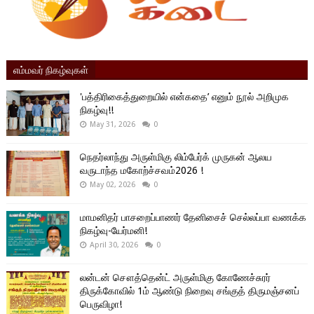
எம்மவர் நிகழ்வுகள்
'பத்திரிகைத்துறையில் என்கதை’ எனும் நூல் அறிமுக
நிகழ்வு!!
May 31, 2026
0
நெதர்லாந்து அருள்மிகு லிம்பேர்க் முருகன் ஆலய
வருடாந்த மகோற்ச்சவம்2026 !
May 02, 2026
0
மாமனிதர் பாசறைப்பாணர் தேனிசைச் செல்லப்பா வணக்க
நிகழ்வு-யேர்மனி!
April 30, 2026
0
லன்டன் சௌத்தென்ட் அருள்மிகு கோணேச்சுரர்
திருக்கோவில் 1ம் ஆண்டு நிறைவு சங்குத் திருமஞ்சனப்
பெருவிழா!