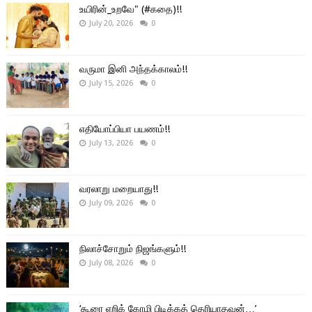
உயிரின்_உறவே" (#கதை)!!
July 20, 2026
0
வருமா இனி அந்தக்காலம்!!
July 15, 2026
0
எதியோப்பியா பயணம்!!
July 13, 2026
0
வரலாறு மறையாது!!
July 09, 2026
0
நிலாச்சோறும் நிஜங்களும்!!
July 08, 2026
0
‘கூரை ஏறிக் கோழி பிடிக்கத் தெரியாதவன்…’