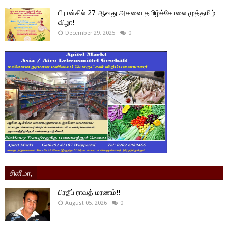
பிரான்சில் 27 ஆவது அகவை தமிழ்ச்சோலை முத்தமிழ்
விழா!
December 29, 2025
0
சினிமா,
பிரதீப் ராவத் மரணம்!!
August 05, 2026
0