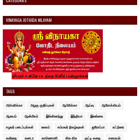
CATEGORIES
VINAYAGA JOTHIDA NILAYAM
TAGS
அமெரிக்கா
அழகு குறிப்புகள்
ஆபிரிக்கா
ஆய்வு
ஆரோக்கியம்
ஆலயம்
ஆன்மீகம்
இங்கிலாந்து
இந்தியா
இலங்கை
ஈழவர் படைப்புக்கள்
உலகம்
எம்மவர் நிகழ்வுகள்
ஐரோப்பா
கட்டுரை
கவிதை
கனடா
காணொளி
கிசு கிசு
குட்டி கதை
சமையல்