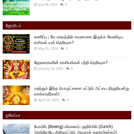
July 08, 2026
0
ஜோதிடம்
கணிப்பு ; மே மாதத்தில் கவனமாக இருக்க வேண்டிய
ராசிகள் யார் தெரியுமா?
May 02, 2026
0
ஹோரைகளின் ரகசியங்கள் பற்றி தெரியுமா?
January 30, 2026
0
மறந்தும் இந்த பொருட்களை மட்டும் அட்சய திருதியன்று
வாங்காதீர்கள்!
April 20, 2025
0
ஐரோப்பா
போயிங் (Boeing) விமானம்: சூரிச்சில் (Zurich)
அரங்கேறிய திகிலூட்டும் அவசரத் தரையிறக்கம்!