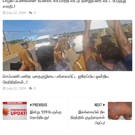
யாழில் பயணிகளின் உயிரைக் காப்பாற்றி விட்டு தன்னுயிரை விட்ட பேருந்து
சாரதி.!
July 22, 2026
0
செம்மணி மனித புதைகுழியை பார்வையிட்ட ஐரோப்பிய ஒன்றிய
பிரதிநிதிகள்..!
July 22, 2026
0
PREVIOUS
NEXT
இன்று 559 பேருக்கு
இலங்கையில் நீல
தொற்றியது!
நிறத்தில் குழந்தைகள்
பிறப்பு!