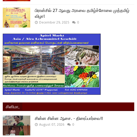
பிரான்சில் 27 ஆவது அகவை தமிழ்ச்சோலை முத்தமிழ்
விழா!
December 29, 2025
0
சினிமா,
சின்ன சின்ன ஆசை. - திரைப்பார்வை!!
August 07, 2026
0