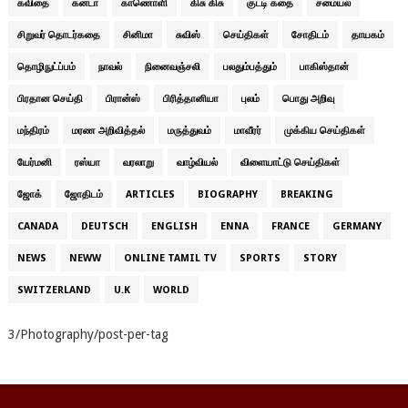
கவிதை
கனடா
காணொளி
கிசு கிசு
குட்டி கதை
சமையல்
சிறுவர் தொடர்கதை
சினிமா
சுவிஸ்
செய்திகள்
சோதிடம்
தாயகம்
தொழிநுட்ப்பம்
நாவல்
நினைவஞ்சலி
பலதும்பத்தும்
பாகிஸ்தான்
பிரதான செய்தி
பிரான்ஸ்
பிரித்தானியா
புலம்
பொது அறிவு
மந்திரம்
மரண அறிவித்தல்
மருத்துவம்
மாவீரர்
முக்கிய செய்திகள்
யேர்மனி
ரஸ்யா
வரலாறு
வாழ்வியல்
விளையாட்டு செய்திகள்
ஜோக்
ஜோதிடம்
ARTICLES
BIOGRAPHY
BREAKING
CANADA
DEUTSCH
ENGLISH
ENNA
FRANCE
GERMANY
NEWS
NEWW
ONLINE TAMIL TV
SPORTS
STORY
SWITZERLAND
U.K
WORLD
3/Photography/post-per-tag