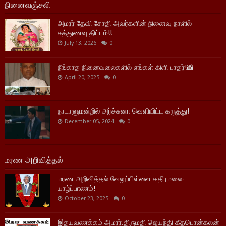
நினைவஞ்சலி
அமரர் தேவி சோதி அவர்களின் நினைவு நாளில்
சத்துணவு திட்டம்!!
July 13, 2026
0
நீங்காத நினைவலைகளில் எங்கள் கிளி பாதர்!📸
April 20, 2025
0
நாடாளுமன்றில் அர்ச்சுனா வெளியிட்ட கருத்து!
December 05, 2024
0
மரண அறிவித்தல்
மரண அறிவித்தல் வேலுப்பிள்ளை கதிரமலை-
யாழ்ப்பாணம்!
October 23, 2025
0
இதயவணக்கம் அமரர்.திருமதி ஜெயந்தி கீதபொன்கலன்