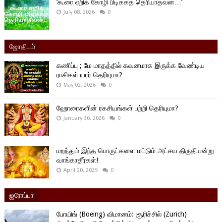
‘கூரை ஏறிக் கோழி பிடிக்கத் தெரியாதவன்…’
July 08, 2026
0
ஜோதிடம்
கணிப்பு ; மே மாதத்தில் கவனமாக இருக்க வேண்டிய
ராசிகள் யார் தெரியுமா?
May 02, 2026
0
ஹோரைகளின் ரகசியங்கள் பற்றி தெரியுமா?
January 30, 2026
0
மறந்தும் இந்த பொருட்களை மட்டும் அட்சய திருதியன்று
வாங்காதீர்கள்!
April 20, 2025
0
ஐரோப்பா
போயிங் (Boeing) விமானம்: சூரிச்சில் (Zurich)