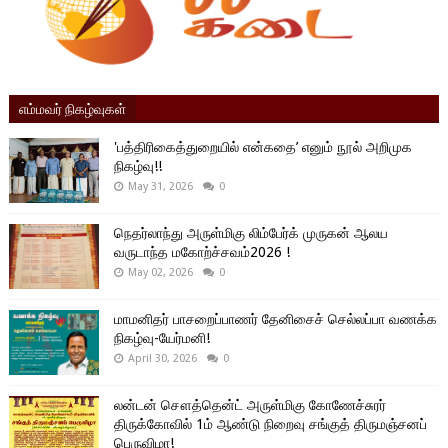
எம்மவர் நிகழ்வுகள்
'பத்திரிகைத்துறையில் என்கதை’ எனும் நூல் அறிமுக
நிகழ்வு!!
May 31, 2026
0
நெதர்லாந்து அருள்மிகு லிம்பேர்க் முருகன் ஆலய
வருடாந்த மகோற்ச்சவம்2026 !
May 02, 2026
0
மாமனிதர் பாசறைப்பாணர் தேனிசைச் செல்லப்பா வணக்க
நிகழ்வு-யேர்மனி!
April 30, 2026
0
லன்டன் சௌத்தென்ட் அருள்மிகு கோணேச்சுரர்
திருக்கோவில் 1ம் ஆண்டு நிறைவு சங்குத் திருமஞ்சனப்
பெருவிழா!