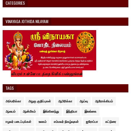
CATEGORIES
VINAYAGA JOTHIDA NILAYAM
TAGS
அமெரிக்கா
அழகு குறிப்புகள்
ஆபிரிக்கா
ஆய்வு
ஆரோக்கியம்
ஆலயம்
ஆன்மீகம்
இங்கிலாந்து
இந்தியா
இலங்கை
ஈழவர் படைப்புக்கள்
உலகம்
எம்மவர் நிகழ்வுகள்
ஐரோப்பா
கட்டுரை