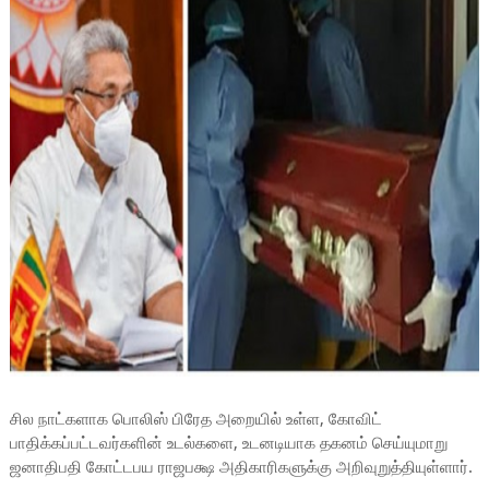
சில நாட்களாக பொலிஸ் பிரேத அறையில் உள்ள, கோவிட்
பாதிக்கப்பட்டவர்களின் உடல்களை, உடனடியாக தகனம் செய்யுமாறு
ஜனாதிபதி கோட்டபய ராஜபக்ஷ அதிகாரிகளுக்கு அறிவுறுத்தியுள்ளார்.