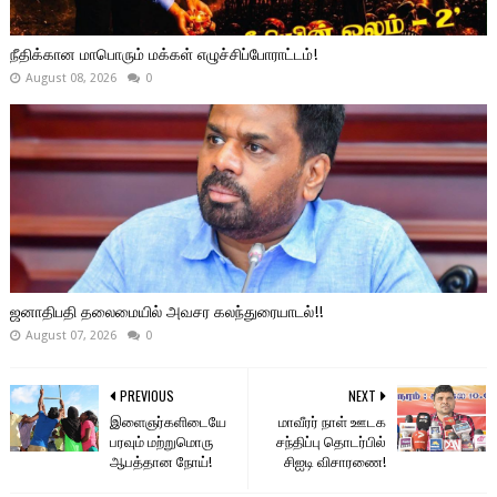
நீதிக்கான மாபொரும் மக்கள் எழுச்சிப்போராட்டம்!
August 08, 2026
0
ஜனாதிபதி தலைமையில் அவசர கலந்துரையாடல்!!
August 07, 2026
0
PREVIOUS
NEXT
இளைஞர்களிடையே
மாவீரர் நாள் ஊடக
பரவும் மற்றுமொரு
சந்திப்பு தொடர்பில்
ஆபத்தான நோய்!
சிஐடி விசாரணை!