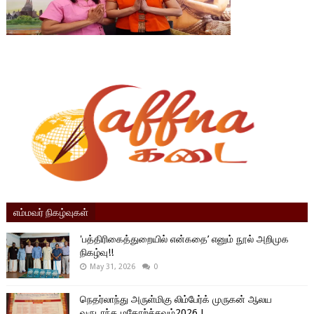
எம்மவர் நிகழ்வுகள்
'பத்திரிகைத்துறையில் என்கதை’ எனும் நூல் அறிமுக
நிகழ்வு!!
May 31, 2026
0
நெதர்லாந்து அருள்மிகு லிம்பேர்க் முருகன் ஆலய
வருடாந்த மகோற்ச்சவம்2026 !