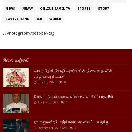
NEWS
NEWW
ONLINE TAMIL TV
SPORTS
STORY
SWITZERLAND
U.K
WORLD
3/Photography/post-per-tag
நினைவஞ்சலி
அமரர் தேவி சோதி அவர்களின் நினைவு நாளில்
சத்துணவு திட்டம்!!
July 13, 2026
0
நீங்காத நினைவலைகளில் எங்கள் கிளி பாதர்!📸
April 20, 2025
0
நாடாளுமன்றில் அர்ச்சுனா வெளியிட்ட கருத்து!
December 05, 2024
0