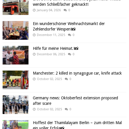
werden Schließfächer geknackt!
January 04, 2026
0
Ein wunderschöner Weihnachtsmarkt der
Zehlendorfer Wespen!📸
December 11, 2025
0
Hilfe für meine Heimat.!📸
December 06, 2025
0
Manchester: 2 killed in synagogue car, knife attack
October 02, 2025
0
Germany news: Oktoberfest extension proposed
after scare
October 02, 2025
0
Hoffest der Thamilalayam Berlin – zum dritten Mal
ein voller Erfolg📸