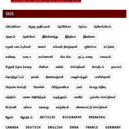
TAGS
அமெரிக்கா
அழகு குறிப்புகள்
ஆபிரிக்கா
ஆய்வு
ஆரோக்கியம்
ஆலயம்
ஆன்மீகம்
இங்கிலாந்து
இந்தியா
இலங்கை
ஈழவர் படைப்புக்கள்
உலகம்
எம்மவர் நிகழ்வுகள்
ஐரோப்பா
கட்டுரை
கவிதை
கனடா
காணொளி
கிசு கிசு
குட்டி கதை
சமையல்
சிறுவர் தொடர்கதை
சினிமா
சுவிஸ்
செய்திகள்
சோதிடம்
தாயகம்
தொழிநுட்ப்பம்
நாவல்
நினைவஞ்சலி
பலதும்பத்தும்
பாகிஸ்தான்
பிரதான செய்தி
பிரான்ஸ்
பிரித்தானியா
புலம்
பொது அறிவு
மந்திரம்
மரண அறிவித்தல்
மருத்துவம்
மாவீரர்
முக்கிய செய்திகள்
யேர்மனி
ரஸ்யா
வரலாறு
வாழ்வியல்
விளையாட்டு செய்திகள்
ஜோக்
ஜோதிடம்
ARTICLES
BIOGRAPHY
BREAKING
CANADA
DEUTSCH
ENGLISH
ENNA
FRANCE
GERMANY