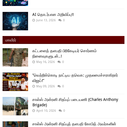
AI தொடர்பான அறிவிப்பு!!
June 13, 2026
0
மாவீரர்
கட்டளைத் தளபதி பிரிகேடியர் சொர்ணம்
நினைவுகளுடன்..!
May 16, 2026
0
“வெற்றிக்கொடி நாட்டிய தவெக: முதலமைச்சராகிறார்
விஜய்!”
May 09, 2026
0
சாள்ஸ் அன்ரனி சிறப்புப் படையணி (Charles Anthony
Brigade)
April 10, 2026
0
சாள்ஸ் அன்ரனி சிறப்புத் தளபதி கோபித் அவர்களின்