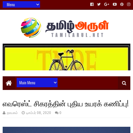
எவரெஸ்ட் சிகரத்தின் புதிய உயரக் கணிப்பு!
தாயகம்
டிசம்பர் 08, 2020
0