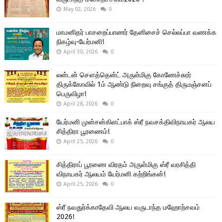
May 02, 2026
0
மாமனிதர் பாசறைப்பாணர் தேனிசைச் செல்லப்பா வணக்க
நிகழ்வு-யேர்மனி!
April 30, 2026
0
லன்டன் சௌத்தென்ட் அருள்மிகு கோணேச்சுரர்
திருக்கோவில் 1ம் ஆண்டு நிறைவு சங்குத் திருமஞ்சனப்
பெருவிழா!
April 28, 2026
0
யேர்மனி முன்சன்கிளட்பாக் ஸ்ரீ நவசக்திவிநாயகர் ஆலய
சித்திரா பூரணைம்!
April 25, 2026
0
சித்திராப் பூரணை விரதம் அருள்மிகு ஸ்ரீ வரசித்தி
விநாயகர் ஆலயம் யேர்மனி கற்றிங்கன்!
April 25, 2026
0
ஸ்ரீ நவதுர்க்காதேவி ஆலய வருடாந்த மஹோற்சவம்
2026!