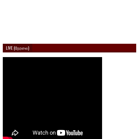
LIVE (நேரலை)