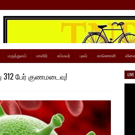
மருத்துவம்
மாவீரர்
எம்மவர்
புலம்
காணொளி
விளை
 312 பேர் குணமடைவு!
LIVE