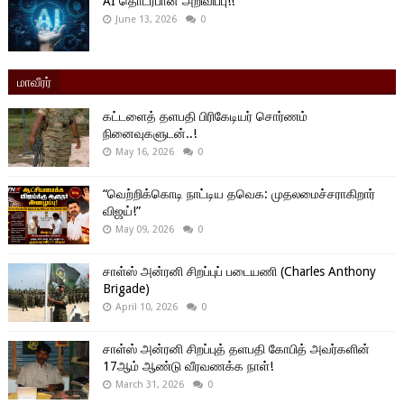
AI தொடர்பான அறிவிப்பு!!
June 13, 2026
0
மாவீரர்
கட்டளைத் தளபதி பிரிகேடியர் சொர்ணம்
நினைவுகளுடன்..!
May 16, 2026
0
“வெற்றிக்கொடி நாட்டிய தவெக: முதலமைச்சராகிறார்
விஜய்!”
May 09, 2026
0
சாள்ஸ் அன்ரனி சிறப்புப் படையணி (Charles Anthony
Brigade)
April 10, 2026
0
சாள்ஸ் அன்ரனி சிறப்புத் தளபதி கோபித் அவர்களின்
17ஆம் ஆண்டு வீரவணக்க நாள்!
March 31, 2026
0