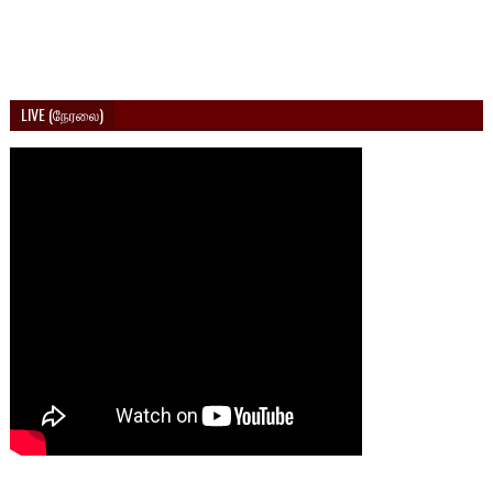
LIVE (நேரலை)