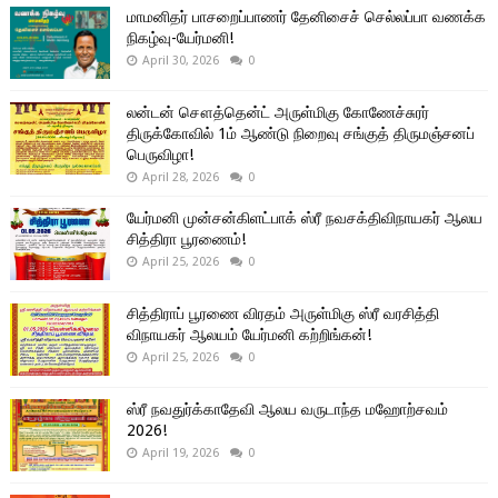
மாமனிதர் பாசறைப்பாணர் தேனிசைச் செல்லப்பா வணக்க
நிகழ்வு-யேர்மனி!
April 30, 2026
0
லன்டன் சௌத்தென்ட் அருள்மிகு கோணேச்சுரர்
திருக்கோவில் 1ம் ஆண்டு நிறைவு சங்குத் திருமஞ்சனப்
பெருவிழா!
April 28, 2026
0
யேர்மனி முன்சன்கிளட்பாக் ஸ்ரீ நவசக்திவிநாயகர் ஆலய
சித்திரா பூரணைம்!
April 25, 2026
0
சித்திராப் பூரணை விரதம் அருள்மிகு ஸ்ரீ வரசித்தி
விநாயகர் ஆலயம் யேர்மனி கற்றிங்கன்!
April 25, 2026
0
ஸ்ரீ நவதுர்க்காதேவி ஆலய வருடாந்த மஹோற்சவம்
2026!
April 19, 2026
0