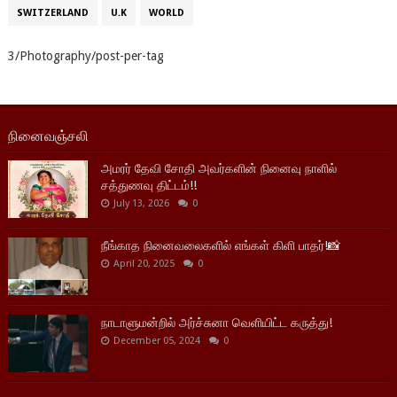
SWITZERLAND
U.K
WORLD
3/Photography/post-per-tag
நினைவஞ்சலி
அமரர் தேவி சோதி அவர்களின் நினைவு நாளில்
சத்துணவு திட்டம்!!
July 13, 2026
0
நீங்காத நினைவலைகளில் எங்கள் கிளி பாதர்!📸
April 20, 2025
0
நாடாளுமன்றில் அர்ச்சுனா வெளியிட்ட கருத்து!
December 05, 2024
0