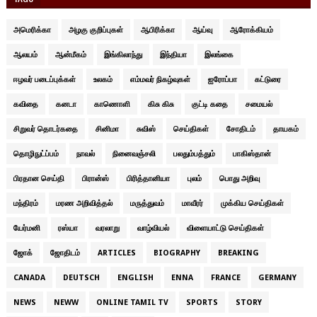
அமெரிக்கா
அழகு குறிப்புகள்
ஆபிரிக்கா
ஆய்வு
ஆரோக்கியம்
ஆலயம்
ஆன்மீகம்
இங்கிலாந்து
இந்தியா
இலங்கை
ஈழவர் படைப்புக்கள்
உலகம்
எம்மவர் நிகழ்வுகள்
ஐரோப்பா
கட்டுரை
கவிதை
கனடா
காணொளி
கிசு கிசு
குட்டி கதை
சமையல்
சிறுவர் தொடர்கதை
சினிமா
சுவிஸ்
செய்திகள்
சோதிடம்
தாயகம்
தொழிநுட்ப்பம்
நாவல்
நினைவஞ்சலி
பலதும்பத்தும்
பாகிஸ்தான்
பிரதான செய்தி
பிரான்ஸ்
பிரித்தானியா
புலம்
பொது அறிவு
மந்திரம்
மரண அறிவித்தல்
மருத்துவம்
மாவீரர்
முக்கிய செய்திகள்
யேர்மனி
ரஸ்யா
வரலாறு
வாழ்வியல்
விளையாட்டு செய்திகள்
ஜோக்
ஜோதிடம்
ARTICLES
BIOGRAPHY
BREAKING
CANADA
DEUTSCH
ENGLISH
ENNA
FRANCE
GERMANY
NEWS
NEWW
ONLINE TAMIL TV
SPORTS
STORY