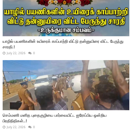
யாழில் பயணிகளின் உயிரைக் காப்பாற்றி விட்டு தன்னுயிரை விட்ட பேருந்து
சாரதி.!
July 22, 2026
0
செம்மணி மனித புதைகுழியை பார்வையிட்ட ஐரோப்பிய ஒன்றிய
பிரதிநிதிகள்..!
July 22, 2026
0