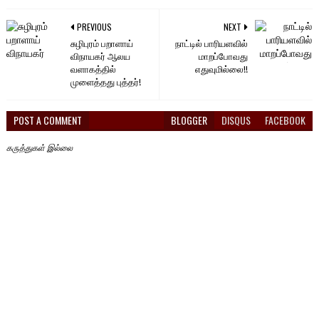
PREVIOUS
NEXT
சுழிபுரம் பறாளாய்
நாட்டில் பாரியளவில்
விநாயகர் ஆலய
மாறப்போவது
வளாகத்தில்
எதுவுமில்லை!!
முளைத்தது புத்தர்!
POST A COMMENT
BLOGGER
DISQUS
FACEBOOK
கருத்துகள் இல்லை