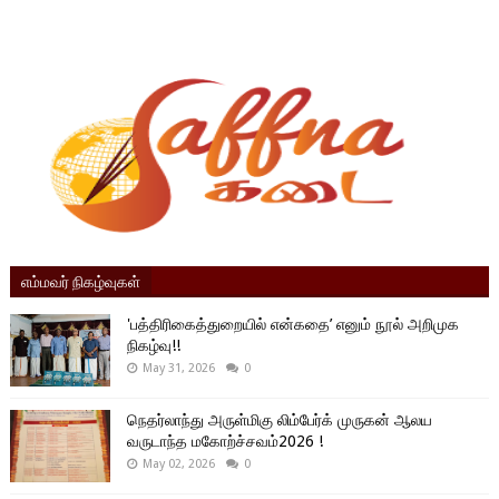
எம்மவர் நிகழ்வுகள்
'பத்திரிகைத்துறையில் என்கதை’ எனும் நூல் அறிமுக
நிகழ்வு!!
May 31, 2026
0
நெதர்லாந்து அருள்மிகு லிம்பேர்க் முருகன் ஆலய
வருடாந்த மகோற்ச்சவம்2026 !
May 02, 2026
0