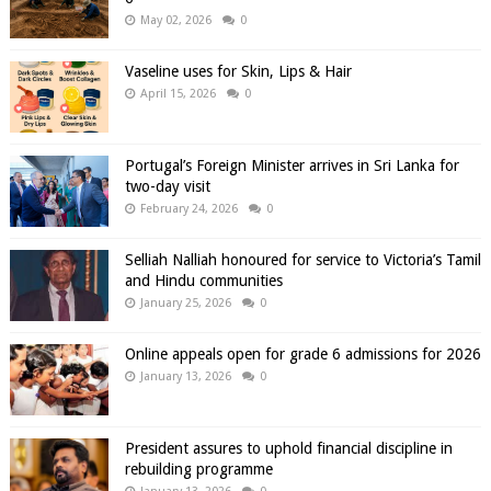
May 02, 2026
0
Vaseline uses for Skin, Lips & Hair
April 15, 2026
0
Portugal’s Foreign Minister arrives in Sri Lanka for
two-day visit
February 24, 2026
0
Selliah Nalliah honoured for service to Victoria’s Tamil
and Hindu communities
January 25, 2026
0
Online appeals open for grade 6 admissions for 2026
January 13, 2026
0
President assures to uphold financial discipline in
rebuilding programme