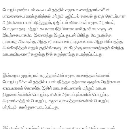
பொறுப்புணர்வுடன் கூடிய விதத்தில் சமூக வலைத்தளங்களின்
பாவனையை ஊக்குவித்தல் மற்றும் டிஜிட்டல் தகவல் துறை தொடர்பான
அறிவினை பயன்படுத்துதல், டிஜிட்டல் உரிமைகள் சமூக அரசியல்,
பொருளாதார மற்றும் கலாசார ரீதியிலான மனித உரிமைகளுடன்
இயற்கையாகவே இணைந்து இருப்பதுடன் பிரிந்து வேறுபடுத்த
முடியாத அளவுக்கு அந்த உரிமைகளை முழுமையாக அனுபவிப்பதற்கு
அங்கீகரித்தல் எனும் குறிக்கோளுடன் கிழக்கு மாகாணத்தைச் சேர்ந்த
ஊடகவியலாளர்களுக்கு இக் கருத்தரங்கு நடாத்தப்பட்டது.
இன்றைய முதல்நாள் கருத்தரங்கில் சமூக வலைத்தளங்களைப்
பொறுப்புமிக்க விதத்தில் பயன்படுத்துவதற்கான ஒழுக்க நெறிகளை
மையமாகக் கொண்டு இதில் ஊடகவியலாளர் மற்றும் ஊடக
நிறுவனங்களின் பொறுப்பு, சிவில் அமைப்புக்களின் பொறுப்பு,
அரசாங்கத்தின் பொறுப்பு, சமுக வலைத்தளங்களின் பொறுப்பு
பற்றியும் கலந்துரையாடப்பட்டது.
இந்நிகழ்வில் மாற்றுக் கொள்கைக்கான நிலையத்தின் வளவாளர்