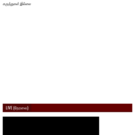
கருத்துகள் இல்லை
LIVE (நேரலை)