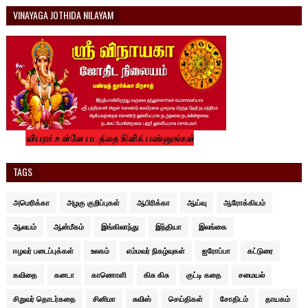
VINAYAGA JOTHIDA NILAYAM
TAGS
அமெரிக்கா
அழகு குறிப்புகள்
ஆபிரிக்கா
ஆய்வு
ஆரோக்கியம்
ஆலயம்
ஆன்மீகம்
இங்கிலாந்து
இந்தியா
இலங்கை
ஈழவர் படைப்புக்கள்
உலகம்
எம்மவர் நிகழ்வுகள்
ஐரோப்பா
கட்டுரை
கவிதை
கனடா
காணொளி
கிசு கிசு
குட்டி கதை
சமையல்
சிறுவர் தொடர்கதை
சினிமா
சுவிஸ்
செய்திகள்
சோதிடம்
தாயகம்