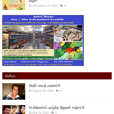
விழா!
December 29, 2025
0
சினிமா,
பிரதீப் ராவத் மரணம்!!
August 05, 2026
0
பெற்றோரைப் புகழ்ந்த ஜேஷன் சஞ்சய்!!
July 16, 2026
0