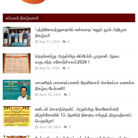
எம்மவர் நிகழ்வுகள்
'பத்திரிகைத்துறையில் என்கதை’ எனும் நூல் அறிமுக
நிகழ்வு!!
May 31, 2026
0
நெதர்லாந்து அருள்மிகு லிம்பேர்க் முருகன் ஆலய
வருடாந்த மகோற்ச்சவம்2026 !
May 02, 2026
0
மாமனிதர் பாசறைப்பாணர் தேனிசைச் செல்லப்பா வணக்க
நிகழ்வு-யேர்மனி!
April 30, 2026
0
லன்டன் சௌத்தென்ட் அருள்மிகு கோணேச்சுரர்
திருக்கோவில் 1ம் ஆண்டு நிறைவு சங்குத் திருமஞ்சனப்
பெருவிழா!
April 28, 2026
0