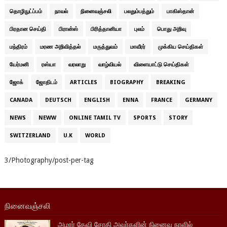
தொழிநுட்ப்பம்
நாவல்
நினைவஞ்சலி
பலதும்பத்தும்
பாகிஸ்தான்
பிரதான செய்தி
பிரான்ஸ்
பிரித்தானியா
புலம்
பொது அறிவு
மந்திரம்
மரண அறிவித்தல்
மருத்துவம்
மாவீரர்
முக்கிய செய்திகள்
யேர்மனி
ரஸ்யா
வரலாறு
வாழ்வியல்
விளையாட்டு செய்திகள்
ஜோக்
ஜோதிடம்
ARTICLES
BIOGRAPHY
BREAKING
CANADA
DEUTSCH
ENGLISH
ENNA
FRANCE
GERMANY
NEWS
NEWW
ONLINE TAMIL TV
SPORTS
STORY
SWITZERLAND
U.K
WORLD
3/Photography/post-per-tag
நினைவஞ்சலி
அமரர் தேவி சோதி அவர்களின் நினைவு நாளில்