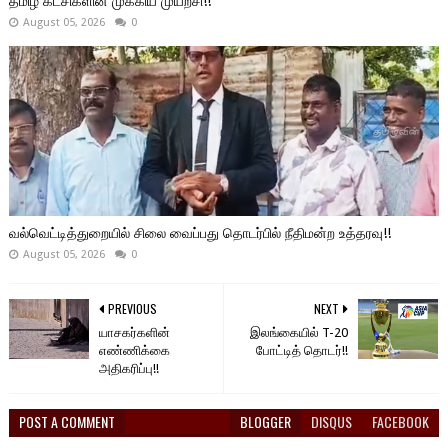
தமிழ் கட்சிகளின் முக்கிய முயற்சி!!
August 05, 2026
0
வல்வெட்டித்துறையில் சிலை வைப்பது தொடர்பில் நீதிமன்ற உத்தரவு!!
August 05, 2026
0
PREVIOUS
NEXT
யாசகர்களின்
இலங்கையில் T-20
எண்ணிக்கை
போட்டித் தொடர்!!
அதிகரிப்பு!!
POST A COMMENT
BLOGGER
DISQUS
FACEBOOK