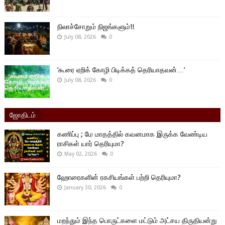
நிலாச்சோறும் நிஜங்களும்!!
July 08, 2026
0
‘கூரை ஏறிக் கோழி பிடிக்கத் தெரியாதவன்…’
July 08, 2026
0
ஜோதிடம்
கணிப்பு ; மே மாதத்தில் கவனமாக இருக்க வேண்டிய
ராசிகள் யார் தெரியுமா?
May 02, 2026
0
ஹோரைகளின் ரகசியங்கள் பற்றி தெரியுமா?
January 30, 2026
0
மறந்தும் இந்த பொருட்களை மட்டும் அட்சய திருதியன்று