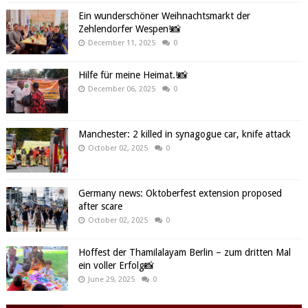
Ein wunderschöner Weihnachtsmarkt der
Zehlendorfer Wespen!📸
December 11, 2025
0
Hilfe für meine Heimat.!📸
December 06, 2025
0
Manchester: 2 killed in synagogue car, knife attack
October 02, 2025
0
Germany news: Oktoberfest extension proposed
after scare
October 02, 2025
0
Hoffest der Thamilalayam Berlin – zum dritten Mal
ein voller Erfolg📸
June 29, 2025
0