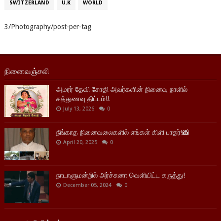
SWITZERLAND
U.K
WORLD
3/Photography/post-per-tag
நினைவஞ்சலி
அமரர் தேவி சோதி அவர்களின் நினைவு நாளில்
சத்துணவு திட்டம்!!
July 13, 2026
0
நீங்காத நினைவலைகளில் எங்கள் கிளி பாதர்!📸
April 20, 2025
0
நாடாளுமன்றில் அர்ச்சுனா வெளியிட்ட கருத்து!
December 05, 2024
0