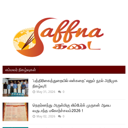
எம்மவர் நிகழ்வுகள்
'பத்திரிகைத்துறையில் என்கதை’ எனும் நூல் அறிமுக
நிகழ்வு!!
May 31, 2026
0
நெதர்லாந்து அருள்மிகு லிம்பேர்க் முருகன் ஆலய
வருடாந்த மகோற்ச்சவம்2026 !
May 02, 2026
0