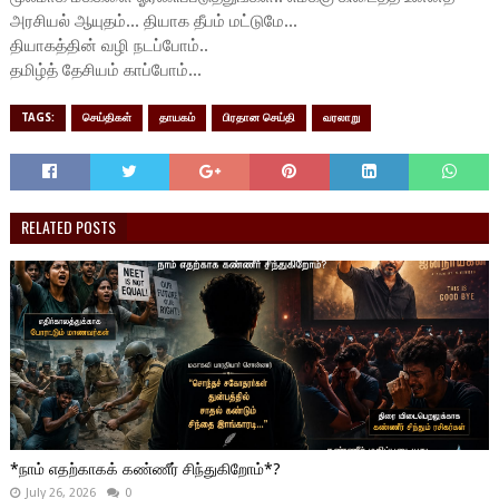
அரசியல் ஆயுதம்... தியாக தீபம் மட்டுமே...
தியாகத்தின் வழி நடப்போம்..
தமிழ்த் தேசியம் காப்போம்...
TAGS:
செய்திகள்
தாயகம்
பிரதான செய்தி
வரலாறு
RELATED POSTS
*நாம் எதற்காகக் கண்ணீர் சிந்துகிறோம்*?
July 26, 2026
0