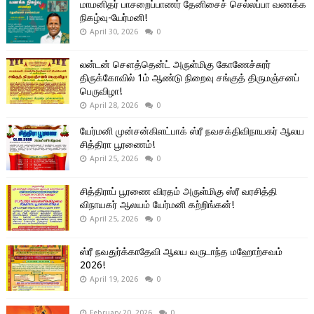
மாமனிதர் பாசறைப்பாணர் தேனிசைச் செல்லப்பா வணக்க
நிகழ்வு-யேர்மனி!
April 30, 2026
0
லன்டன் சௌத்தென்ட் அருள்மிகு கோணேச்சுரர்
திருக்கோவில் 1ம் ஆண்டு நிறைவு சங்குத் திருமஞ்சனப்
பெருவிழா!
April 28, 2026
0
யேர்மனி முன்சன்கிளட்பாக் ஸ்ரீ நவசக்திவிநாயகர் ஆலய
சித்திரா பூரணைம்!
April 25, 2026
0
சித்திராப் பூரணை விரதம் அருள்மிகு ஸ்ரீ வரசித்தி
விநாயகர் ஆலயம் யேர்மனி கற்றிங்கன்!
April 25, 2026
0
ஸ்ரீ நவதுர்க்காதேவி ஆலய வருடாந்த மஹோற்சவம்
2026!
April 19, 2026
0
February 20, 2026
0