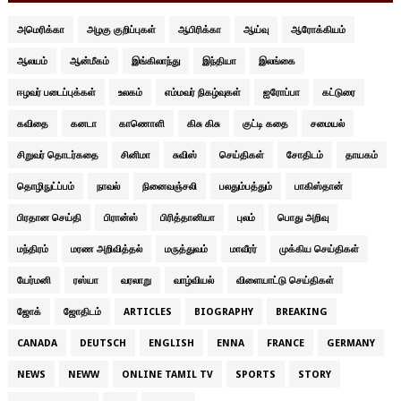
அமெரிக்கா
அழகு குறிப்புகள்
ஆபிரிக்கா
ஆய்வு
ஆரோக்கியம்
ஆலயம்
ஆன்மீகம்
இங்கிலாந்து
இந்தியா
இலங்கை
ஈழவர் படைப்புக்கள்
உலகம்
எம்மவர் நிகழ்வுகள்
ஐரோப்பா
கட்டுரை
கவிதை
கனடா
காணொளி
கிசு கிசு
குட்டி கதை
சமையல்
சிறுவர் தொடர்கதை
சினிமா
சுவிஸ்
செய்திகள்
சோதிடம்
தாயகம்
தொழிநுட்ப்பம்
நாவல்
நினைவஞ்சலி
பலதும்பத்தும்
பாகிஸ்தான்
பிரதான செய்தி
பிரான்ஸ்
பிரித்தானியா
புலம்
பொது அறிவு
மந்திரம்
மரண அறிவித்தல்
மருத்துவம்
மாவீரர்
முக்கிய செய்திகள்
யேர்மனி
ரஸ்யா
வரலாறு
வாழ்வியல்
விளையாட்டு செய்திகள்
ஜோக்
ஜோதிடம்
ARTICLES
BIOGRAPHY
BREAKING
CANADA
DEUTSCH
ENGLISH
ENNA
FRANCE
GERMANY
NEWS
NEWW
ONLINE TAMIL TV
SPORTS
STORY