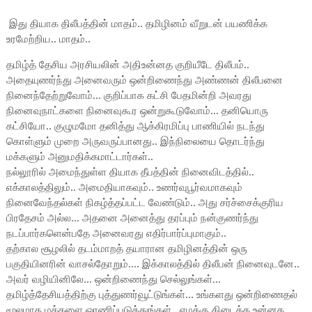
இது தியாக திலீபத்தின் மாதம்.. தமிழினம் வீறுடன் பயணிக்க
உரமேற்றிய.. மாதம்..
தமிழ்த் தேசிய அரசியலின் அதிஉன்னத குறியீடே திலீபம்..
அதையுணர்ந்து அனைவரும் ஒன்றிணைந்து அண்ணன் திலீபனை
நினைந்தேற்றுவோம்... குறிப்பாக கட்சி பேதமின்றி அவரது
நினைவுநாட்களை நினைவுகூர ஒன்றுகூடுவோம்... தனியொரு
கட்சியோ.. குழுமமோ தனித்து ஆக்கிரமிப்பு பாணியில் நடந்து
கொள்ளும் முறை அருவருப்பானது.. இந்நிலையை தொடர்ந்து
மக்களும் அனுமதிக்கமாட்டார்கள்..
நல்லூரில் அமைந்துள்ள தியாக தீபத்தின் நினைவிடத்தில்..
எக்காலத்திலும்.. அமைதியாகவும்.. உணர்வுபூர்வமாகவும்
நினைவேந்தல்கள் நிகழ்த்தப்பட்ட வேண்டும்.. அது சர்ச்சைக்குரிய
பிரதேசம் அல்ல... அதனை அனைத்து தரப்பும் நன்குணர்ந்து
நடப்பார்களென்பதே அனைவரது எதிர்பார்ப்புமாகும்..
தற்கால சூழலில் தடம்மாறத் தயாரான தமிழினத்தின் ஒரு
பகுதியினரின் வாசல்தோறும்.... இக்காலத்தில் திலீபன் நினைவுடனே..
அவர் வழியினிலே... ஒன்றிணைந்து செல்லுங்கள்...
தமிழ்த்தேசியத்திற்கு புத்துணர்வூட்டுங்கள்... உங்களது ஒன்றிணைதல்
மூலமாக மக்களை ஓரணிப்படுத்துங்கள்.. எமக்கு கிடைத்த உன்னத