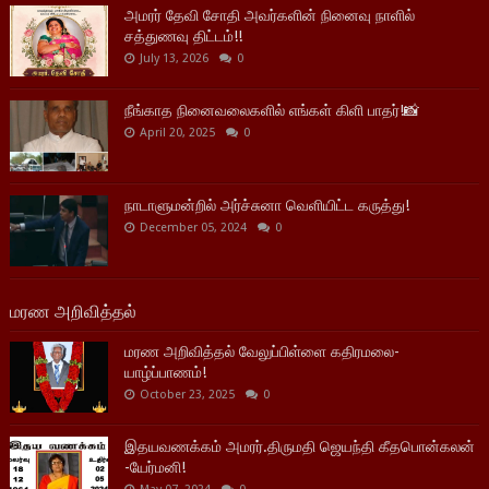
அமரர் தேவி சோதி அவர்களின் நினைவு நாளில்
சத்துணவு திட்டம்!!
July 13, 2026
0
நீங்காத நினைவலைகளில் எங்கள் கிளி பாதர்!📸
April 20, 2025
0
நாடாளுமன்றில் அர்ச்சுனா வெளியிட்ட கருத்து!
December 05, 2024
0
மரண அறிவித்தல்
மரண அறிவித்தல் வேலுப்பிள்ளை கதிரமலை-
யாழ்ப்பாணம்!
October 23, 2025
0
இதயவணக்கம் அமரர்.திருமதி ஜெயந்தி கீதபொன்கலன்
-யேர்மனி!