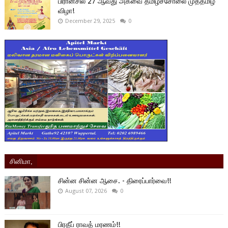
பிரான்சில் 27 ஆவது அகவை தமிழ்ச்சோலை முத்தமிழ்
விழா!
December 29, 2025
0
சினிமா,
சின்ன சின்ன ஆசை. - திரைப்பார்வை!!
August 07, 2026
0
பிரதீப் ராவத் மரணம்!!