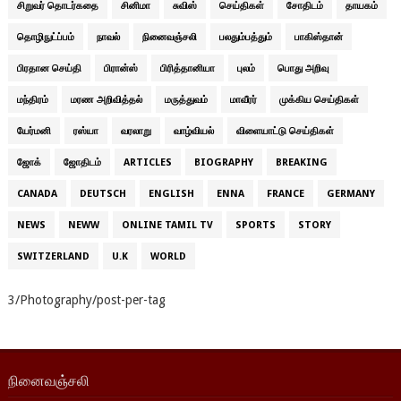
சிறுவர் தொடர்கதை
சினிமா
சுவிஸ்
செய்திகள்
சோதிடம்
தாயகம்
தொழிநுட்ப்பம்
நாவல்
நினைவஞ்சலி
பலதும்பத்தும்
பாகிஸ்தான்
பிரதான செய்தி
பிரான்ஸ்
பிரித்தானியா
புலம்
பொது அறிவு
மந்திரம்
மரண அறிவித்தல்
மருத்துவம்
மாவீரர்
முக்கிய செய்திகள்
யேர்மனி
ரஸ்யா
வரலாறு
வாழ்வியல்
விளையாட்டு செய்திகள்
ஜோக்
ஜோதிடம்
ARTICLES
BIOGRAPHY
BREAKING
CANADA
DEUTSCH
ENGLISH
ENNA
FRANCE
GERMANY
NEWS
NEWW
ONLINE TAMIL TV
SPORTS
STORY
SWITZERLAND
U.K
WORLD
3/Photography/post-per-tag
நினைவஞ்சலி