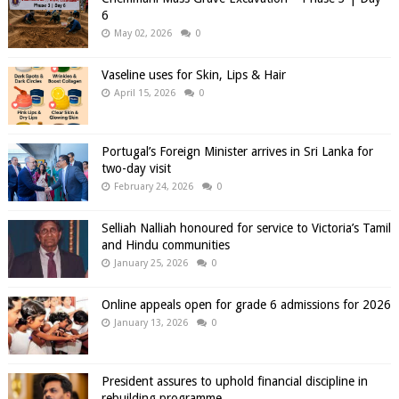
6
May 02, 2026
0
Vaseline uses for Skin, Lips & Hair
April 15, 2026
0
Portugal’s Foreign Minister arrives in Sri Lanka for
two-day visit
February 24, 2026
0
Selliah Nalliah honoured for service to Victoria’s Tamil
and Hindu communities
January 25, 2026
0
Online appeals open for grade 6 admissions for 2026
January 13, 2026
0
President assures to uphold financial discipline in
rebuilding programme