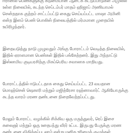
ஈரானில் பெண்களுக்கு கடுமையான ஆடைக் கட்டுப்பாடுகள் அமுலில்
உள்ள நிலையில், கடந்த செப்டம்பர் மாதம் ஹிஜாப் அணியாமல்
சென்றதாக குற்றம் சாட்டப்பட்டு கைது செய்யப்பட்ட மாஷா அமினி
என்ற இளம் பெண் பொலிஸ் நிலையத்தில் மர்மமான முறையில்
உயிரிழந்தார்.
இதையடுத்து நாடு முழுவதும் அங்கு போராட்டம் வெடித்த நிலையில்,
இதில் ஏராளமான பெண்கள் இதில் பங்கேற்றனர். இது அந்நாட்டு
இஸ்லாமிய குடியரசிற்கு மிகப்பெரிய சவாலாக மாறியது.
போராட்டத்தில் ஈடுபட்டதாக கைது செய்யப்பட்ட 23 வயதான
மொஹ்சென் ஷெகாரி மற்றும் மஜித்ரேசா ரஹ்னாவார்ட் ஆகியோருக்கு
கடந்த வாரம் மரண தண்டனை நிறைவேற்றப்பட்டது.
மேலும் போராட்ட வழக்கில் சிக்கிய ஒரு மருத்துவர், ரெப் இசை
கலைஞர் மற்றும் ஒரு உதைபந்து வீரர் உட்பட இருபது பேருக்கு மரண
தண்டனை விதிக்கப்படலாம் என்று மனித உரிமைக் குழுக்கள்