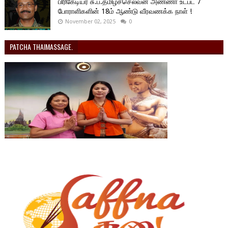
பிரிகேடியர் சு.ப.தமிழ்ச்செல்வன் அண்ணா உட்பட 7
போராளிகளின் 18ம் ஆண்டு வீரவணக்க நாள் !
November 02, 2025
0
PATCHA THAIMASSAGE.