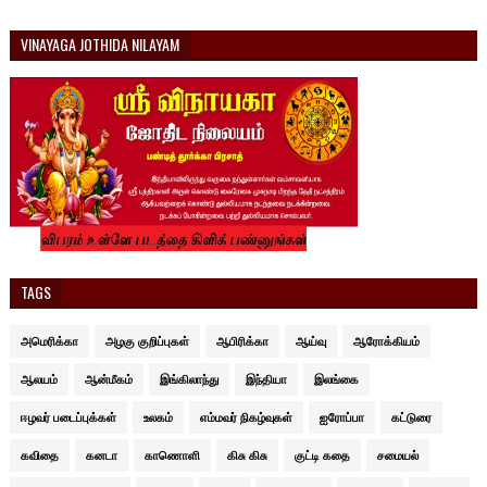
VINAYAGA JOTHIDA NILAYAM
TAGS
அமெரிக்கா
அழகு குறிப்புகள்
ஆபிரிக்கா
ஆய்வு
ஆரோக்கியம்
ஆலயம்
ஆன்மீகம்
இங்கிலாந்து
இந்தியா
இலங்கை
ஈழவர் படைப்புக்கள்
உலகம்
எம்மவர் நிகழ்வுகள்
ஐரோப்பா
கட்டுரை
கவிதை
கனடா
காணொளி
கிசு கிசு
குட்டி கதை
சமையல்