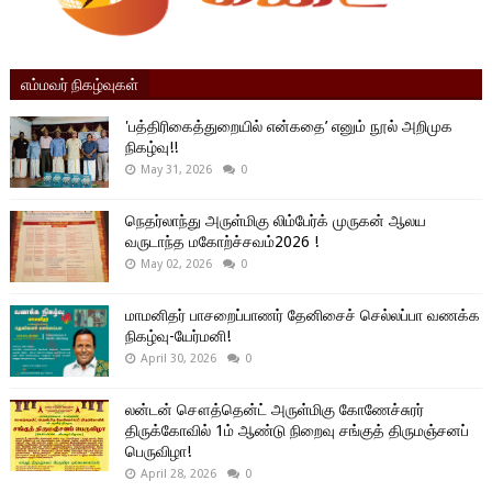
எம்மவர் நிகழ்வுகள்
'பத்திரிகைத்துறையில் என்கதை’ எனும் நூல் அறிமுக
நிகழ்வு!!
May 31, 2026
0
நெதர்லாந்து அருள்மிகு லிம்பேர்க் முருகன் ஆலய
வருடாந்த மகோற்ச்சவம்2026 !
May 02, 2026
0
மாமனிதர் பாசறைப்பாணர் தேனிசைச் செல்லப்பா வணக்க
நிகழ்வு-யேர்மனி!
April 30, 2026
0
லன்டன் சௌத்தென்ட் அருள்மிகு கோணேச்சுரர்
திருக்கோவில் 1ம் ஆண்டு நிறைவு சங்குத் திருமஞ்சனப்
பெருவிழா!
April 28, 2026
0