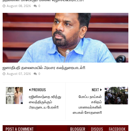
August 08, 2026
0
ஜனாதிபதி தலைமையில் அவசர கலந்துரையாடல்!!
August 07, 2026
0
PREVIOUS
NEXT
ரஜினிகாந்தை உரித்து
மோப்ப நாய்கள்
வைத்திருக்கும்
சகிதம்
அவருடைய பேரன்!!
மாணவர்களின்
பைகள் சோதனை!!
POST A COMMENT
BLOGGER
DISQUS
FACEBOOK