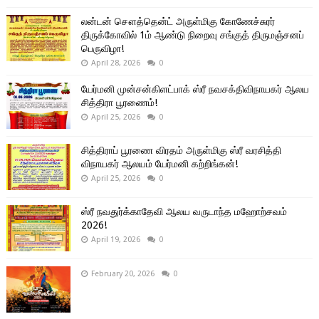
லன்டன் சௌத்தென்ட் அருள்மிகு கோணேச்சுரர்
திருக்கோவில் 1ம் ஆண்டு நிறைவு சங்குத் திருமஞ்சனப்
பெருவிழா!
April 28, 2026
0
யேர்மனி முன்சன்கிளட்பாக் ஸ்ரீ நவசக்திவிநாயகர் ஆலய
சித்திரா பூரணைம்!
April 25, 2026
0
சித்திராப் பூரணை விரதம் அருள்மிகு ஸ்ரீ வரசித்தி
விநாயகர் ஆலயம் யேர்மனி கற்றிங்கன்!
April 25, 2026
0
ஸ்ரீ நவதுர்க்காதேவி ஆலய வருடாந்த மஹோற்சவம்
2026!
April 19, 2026
0
February 20, 2026
0