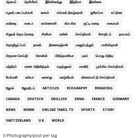
ஆலயம்
ஆன்மீகம்
இங்கிலாந்து
இந்தியா
இலங்கை
ஈழவர் படைப்புக்கள்
உலகம்
எம்மவர் நிகழ்வுகள்
ஐரோப்பா
கட்டுரை
கவிதை
கனடா
காணொளி
கிசு கிசு
குட்டி கதை
சமையல்
சிறுவர் தொடர்கதை
சினிமா
சுவிஸ்
செய்திகள்
சோதிடம்
தாயகம்
தொழிநுட்ப்பம்
நாவல்
நினைவஞ்சலி
பலதும்பத்தும்
பாகிஸ்தான்
பிரதான செய்தி
பிரான்ஸ்
பிரித்தானியா
புலம்
பொது அறிவு
மந்திரம்
மரண அறிவித்தல்
மருத்துவம்
மாவீரர்
முக்கிய செய்திகள்
யேர்மனி
ரஸ்யா
வரலாறு
வாழ்வியல்
விளையாட்டு செய்திகள்
ஜோக்
ஜோதிடம்
ARTICLES
BIOGRAPHY
BREAKING
CANADA
DEUTSCH
ENGLISH
ENNA
FRANCE
GERMANY
NEWS
NEWW
ONLINE TAMIL TV
SPORTS
STORY
SWITZERLAND
U.K
WORLD
3/Photography/post-per-tag