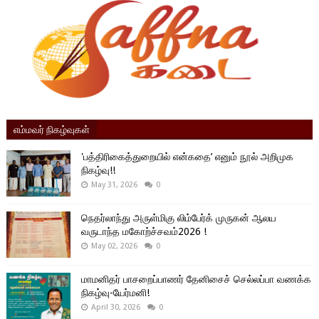
எம்மவர் நிகழ்வுகள்
'பத்திரிகைத்துறையில் என்கதை’ எனும் நூல் அறிமுக
நிகழ்வு!!
May 31, 2026
0
நெதர்லாந்து அருள்மிகு லிம்பேர்க் முருகன் ஆலய
வருடாந்த மகோற்ச்சவம்2026 !
May 02, 2026
0
மாமனிதர் பாசறைப்பாணர் தேனிசைச் செல்லப்பா வணக்க
நிகழ்வு-யேர்மனி!
April 30, 2026
0