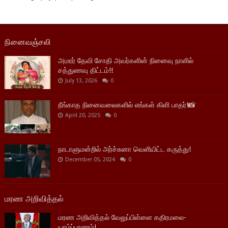
நினைவஞ்சலி
அமரர் தேவி சோதி அவர்களின் நினைவு நாளில்
சத்துணவு திட்டம்!!
July 13, 2026
0
நீங்காத நினைவலைகளில் எங்கள் கிளி பாதர்!📸
April 20, 2025
0
நாடாளுமன்றில் அர்ச்சுனா வெளியிட்ட கருத்து!
December 05, 2024
0
மரண அறிவித்தல்
மரண அறிவித்தல் வேலுப்பிள்ளை கதிரமலை-
யாழ்ப்பாணம்!