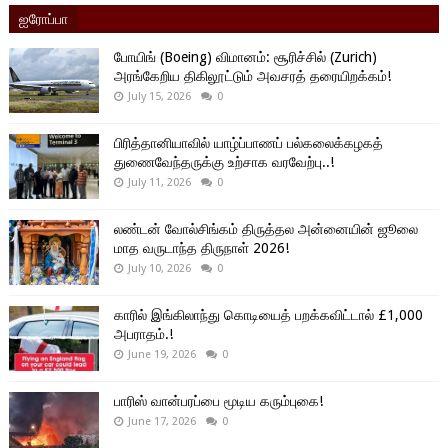
ஐரோப்பா
போயிங் (Boeing) விமானம்: சூரிச்சில் (Zurich)
அரங்கேறிய திகிலூட்டும் அவசரத் தரையிறக்கம்!
July 15, 2026
0
பிரித்தானியாவில் யாழ்ப்பாணப் பல்கலைக்கழகத்
துணைவேந்தருக்கு உற்சாக வரவேற்பு..!
July 11, 2026
0
லண்டன் வோல்சிங்கம் திருத்தல அன்னையின் ஜூலை
மாத வருடாந்த திருநாள் 2026!
July 10, 2026
0
காரில் இங்கிலாந்து கொடியைத் பறக்கவிட்டால் £1,000
அபராதம்.!
June 19, 2026
0
பாரிஸ் வான்பரப்பை மூடிய கரும்புகை!
June 17, 2026
0