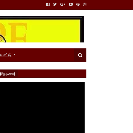
யாட்டு
 (நேரலை)