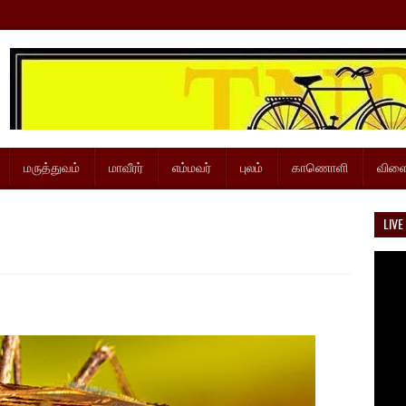
மருத்துவம்
மாவீரர்
எம்மவர்
புலம்
காணொளி
விளை
LIVE