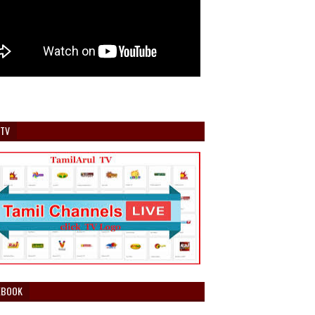
 TV
EBOOK