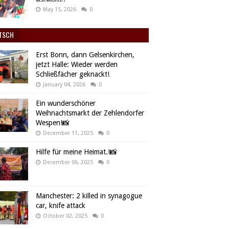
May 15, 2026
0
TSCH
Erst Bonn, dann Gelsenkirchen,
jetzt Halle: Wieder werden
Schließfächer geknackt!
January 04, 2026
0
Ein wunderschöner
Weihnachtsmarkt der Zehlendorfer
Wespen!📸
December 11, 2025
0
Hilfe für meine Heimat.!📸
December 06, 2025
0
Manchester: 2 killed in synagogue
car, knife attack
October 02, 2025
0