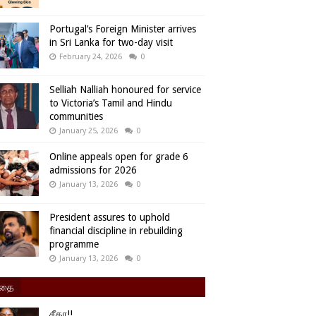
Portugal’s Foreign Minister arrives
in Sri Lanka for two-day visit
February 24, 2026
0
Selliah Nalliah honoured for service
to Victoria’s Tamil and Hindu
communities
January 25, 2026
0
Online appeals open for grade 6
admissions for 2026
January 13, 2026
0
President assures to uphold
financial discipline in rebuilding
programme
January 13, 2026
0
ிதை
சீதா!!