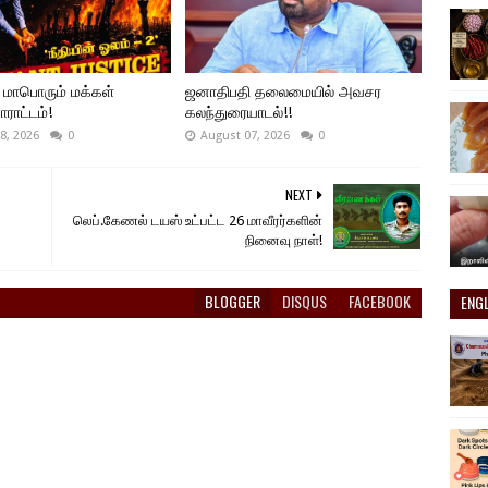
 மாபொரும் மக்கள்
ஜனாதிபதி தலைமையில் அவசர
ோராட்டம்!
கலந்துரையாடல்!!
8, 2026
0
August 07, 2026
0
NEXT
லெப்.கேணல் டயஸ் உட்பட்ட 26 மாவீரர்களி​ன்
நினைவு நாள்!
BLOGGER
DISQUS
FACEBOOK
ENG