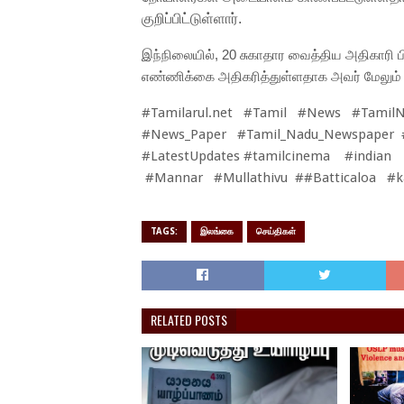
குறிப்பிட்டுள்ளார்.
இந்நிலையில், 20 சுகாதார வைத்திய அதிகாரி ப
எண்ணிக்கை அதிகரித்துள்ளதாக அவர் மேலும் 
#Tamilarul.net #Tamil #News #Tamil
#News_Paper #Tamil_Nadu_Newspaper 
#LatestUpdates #tamilcinema #indian
#Mannar #Mullathivu ##Batticaloa #
TAGS:
இலங்கை
செய்திகள்
RELATED POSTS