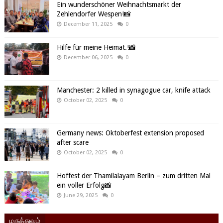
Ein wunderschöner Weihnachtsmarkt der
Zehlendorfer Wespen!📸
December 11, 2025
0
Hilfe für meine Heimat.!📸
December 06, 2025
0
Manchester: 2 killed in synagogue car, knife attack
October 02, 2025
0
Germany news: Oktoberfest extension proposed
after scare
October 02, 2025
0
Hoffest der Thamilalayam Berlin – zum dritten Mal
ein voller Erfolg📸
June 29, 2025
0
மருத்துவம்