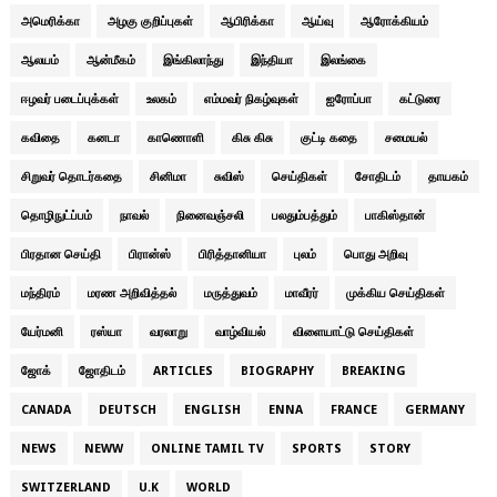
அமெரிக்கா
அழகு குறிப்புகள்
ஆபிரிக்கா
ஆய்வு
ஆரோக்கியம்
ஆலயம்
ஆன்மீகம்
இங்கிலாந்து
இந்தியா
இலங்கை
ஈழவர் படைப்புக்கள்
உலகம்
எம்மவர் நிகழ்வுகள்
ஐரோப்பா
கட்டுரை
கவிதை
கனடா
காணொளி
கிசு கிசு
குட்டி கதை
சமையல்
சிறுவர் தொடர்கதை
சினிமா
சுவிஸ்
செய்திகள்
சோதிடம்
தாயகம்
தொழிநுட்ப்பம்
நாவல்
நினைவஞ்சலி
பலதும்பத்தும்
பாகிஸ்தான்
பிரதான செய்தி
பிரான்ஸ்
பிரித்தானியா
புலம்
பொது அறிவு
மந்திரம்
மரண அறிவித்தல்
மருத்துவம்
மாவீரர்
முக்கிய செய்திகள்
யேர்மனி
ரஸ்யா
வரலாறு
வாழ்வியல்
விளையாட்டு செய்திகள்
ஜோக்
ஜோதிடம்
ARTICLES
BIOGRAPHY
BREAKING
CANADA
DEUTSCH
ENGLISH
ENNA
FRANCE
GERMANY
NEWS
NEWW
ONLINE TAMIL TV
SPORTS
STORY
SWITZERLAND
U.K
WORLD