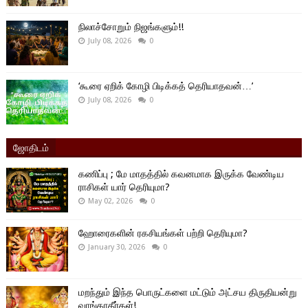
நிலாச்சோறும் நிஜங்களும்!!
July 08, 2026
0
‘கூரை ஏறிக் கோழி பிடிக்கத் தெரியாதவன்…’
July 08, 2026
0
ஜோதிடம்
கணிப்பு ; மே மாதத்தில் கவனமாக இருக்க வேண்டிய
ராசிகள் யார் தெரியுமா?
May 02, 2026
0
ஹோரைகளின் ரகசியங்கள் பற்றி தெரியுமா?
January 30, 2026
0
மறந்தும் இந்த பொருட்களை மட்டும் அட்சய திருதியன்று
வாங்காதீர்கள்!