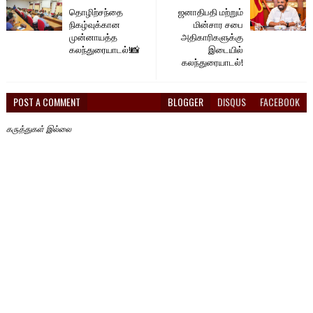
தொழிற்சந்தை
ஜனாதிபதி மற்றும்
நிகழ்வுக்கான
மின்சார சபை
முன்னாயத்த
அதிகாரிகளுக்கு
கலந்துரையாடல்!📸
இடையில்
கலந்துரையாடல்!
POST A COMMENT
BLOGGER
DISQUS
FACEBOOK
கருத்துகள் இல்லை