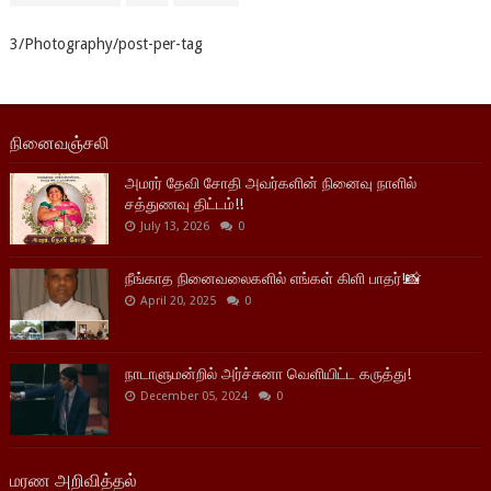
3/Photography/post-per-tag
நினைவஞ்சலி
அமரர் தேவி சோதி அவர்களின் நினைவு நாளில்
சத்துணவு திட்டம்!!
July 13, 2026
0
நீங்காத நினைவலைகளில் எங்கள் கிளி பாதர்!📸
April 20, 2025
0
நாடாளுமன்றில் அர்ச்சுனா வெளியிட்ட கருத்து!
December 05, 2024
0
மரண அறிவித்தல்