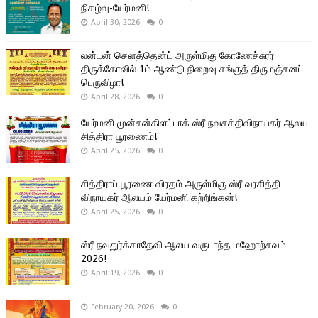
நிகழ்வு-யேர்மனி!
April 30, 2026
0
லன்டன் சௌத்தென்ட் அருள்மிகு கோணேச்சுரர்
திருக்கோவில் 1ம் ஆண்டு நிறைவு சங்குத் திருமஞ்சனப்
பெருவிழா!
April 28, 2026
0
யேர்மனி முன்சன்கிளட்பாக் ஸ்ரீ நவசக்திவிநாயகர் ஆலய
சித்திரா பூரணைம்!
April 25, 2026
0
சித்திராப் பூரணை விரதம் அருள்மிகு ஸ்ரீ வரசித்தி
விநாயகர் ஆலயம் யேர்மனி கற்றிங்கன்!
April 25, 2026
0
ஸ்ரீ நவதுர்க்காதேவி ஆலய வருடாந்த மஹோற்சவம்
2026!
April 19, 2026
0
February 20, 2026
0