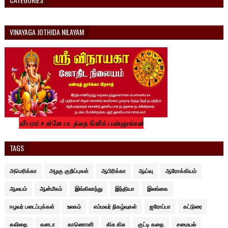
VINAYAGA JOTHIDA NILAYAM
TAGS
அமெரிக்கா
அழகு குறிப்புகள்
ஆபிரிக்கா
ஆய்வு
ஆரோக்கியம்
ஆலயம்
ஆன்மீகம்
இங்கிலாந்து
இந்தியா
இலங்கை
ஈழவர் படைப்புக்கள்
உலகம்
எம்மவர் நிகழ்வுகள்
ஐரோப்பா
கட்டுரை
கவிதை
கனடா
காணொளி
கிசு கிசு
குட்டி கதை
சமையல்