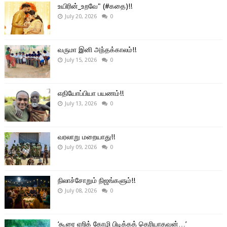
உயிரின்_உறவே" (#கதை)!!
July 20, 2026
0
வருமா இனி அந்தக்காலம்!!
July 15, 2026
0
எதியோப்பியா பயணம்!!
July 13, 2026
0
வரலாறு மறையாது!!
July 09, 2026
0
நிலாச்சோறும் நிஜங்களும்!!
July 08, 2026
0
‘கூரை ஏறிக் கோழி பிடிக்கத் தெரியாதவன்…’