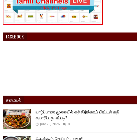
FACEBOOK
சமையல்
யாழ்ப்பாண முறையில் கத்திரிக்காய் பிரட்டல் கறி
தயாரிப்பது எப்படி?
July 28, 2026
0
ஆடிக்கூழ் செய்யும் முறை!!