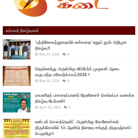
எம்மவர் நிகழ்வுகள்
'பத்திரிகைத்துறையில் என்கதை’ எனும் நூல் அறிமுக
நிகழ்வு!!
May 31, 2026
0
நெதர்லாந்து அருள்மிகு லிம்பேர்க் முருகன் ஆலய
வருடாந்த மகோற்ச்சவம்2026 !
May 02, 2026
0
மாமனிதர் பாசறைப்பாணர் தேனிசைச் செல்லப்பா வணக்க
நிகழ்வு-யேர்மனி!
April 30, 2026
0
லன்டன் சௌத்தென்ட் அருள்மிகு கோணேச்சுரர்
திருக்கோவில் 1ம் ஆண்டு நிறைவு சங்குத் திருமஞ்சனப்
பெருவிழா!