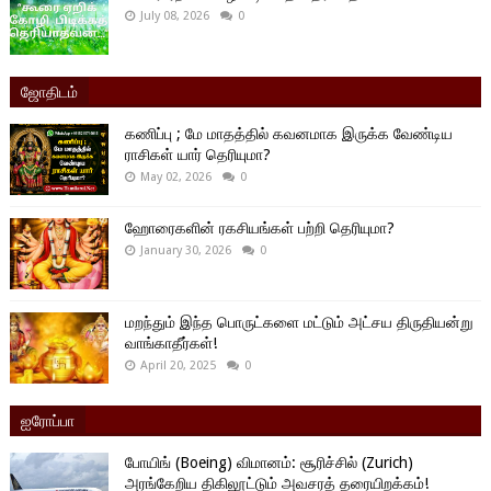
July 08, 2026
0
ஜோதிடம்
கணிப்பு ; மே மாதத்தில் கவனமாக இருக்க வேண்டிய
ராசிகள் யார் தெரியுமா?
May 02, 2026
0
ஹோரைகளின் ரகசியங்கள் பற்றி தெரியுமா?
January 30, 2026
0
மறந்தும் இந்த பொருட்களை மட்டும் அட்சய திருதியன்று
வாங்காதீர்கள்!
April 20, 2025
0
ஐரோப்பா
போயிங் (Boeing) விமானம்: சூரிச்சில் (Zurich)
அரங்கேறிய திகிலூட்டும் அவசரத் தரையிறக்கம்!