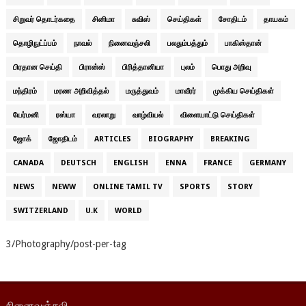
சிறுவர் தொடர்கதை
சினிமா
சுவிஸ்
செய்திகள்
சோதிடம்
தாயகம்
தொழிநுட்ப்பம்
நாவல்
நினைவஞ்சலி
பலதும்பத்தும்
பாகிஸ்தான்
பிரதான செய்தி
பிரான்ஸ்
பிரித்தானியா
புலம்
பொது அறிவு
மந்திரம்
மரண அறிவித்தல்
மருத்துவம்
மாவீரர்
முக்கிய செய்திகள்
யேர்மனி
ரஸ்யா
வரலாறு
வாழ்வியல்
விளையாட்டு செய்திகள்
ஜோக்
ஜோதிடம்
ARTICLES
BIOGRAPHY
BREAKING
CANADA
DEUTSCH
ENGLISH
ENNA
FRANCE
GERMANY
NEWS
NEWW
ONLINE TAMIL TV
SPORTS
STORY
SWITZERLAND
U.K
WORLD
3/Photography/post-per-tag
நினைவஞ்சலி