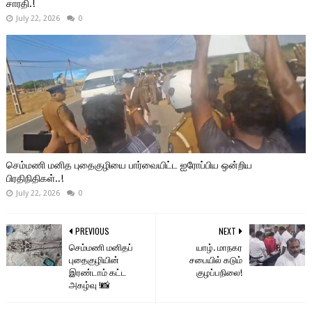
சாரதி.!
July 22, 2026
0
செம்மணி மனித புதைகுழியை பார்வையிட்ட ஐரோப்பிய ஒன்றிய
பிரதிநிதிகள்..!
July 22, 2026
0
PREVIOUS
NEXT
செம்மணி மனிதப்
யாழ். மாநகர
புதைகுழியின்
சபையில் கடும்
இரண்டாம் கட்ட
குழப்பநிலை!
அகழ்வு !📸