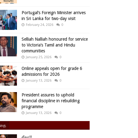
Portugal’s Foreign Minister arrives
in Sri Lanka for two-day visit
February 24, 2026
0
Selliah Nalliah honoured for service
to Victoria’s Tamil and Hindu
communities
January 25, 2026
0
Online appeals open for grade 6
admissions for 2026
January 13, 2026
0
President assures to uphold
financial discipline in rebuilding
programme
January 13, 2026
0
ிதை
சீதா!!