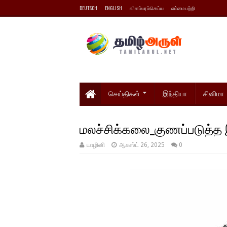
DEUTSCH
ENGLISH
விளம்பரம்செய்ய
எம்மை பற்றி
செய்திகள்
இந்தியா
சினிமா
மலச்சிக்கலை_குணப்படுத்த இ
யாழினி
ஆகஸ்ட் 26, 2025
0