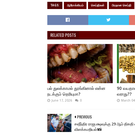
TAGS:
ஆரோக்கியம்
செய்திகள்
பிரதான செய்தி
RELATED POSTS
பல் துலக்காமல் தூங்கினால் என்ன
90 வயதான
நடக்கும் தெரியுமா?
வராது??
June 17, 2026
0
March 04
PREVIOUS
சஷீந்திர ராஜபக்ஷவுக்கு 29 ஆம் திகத
விளக்கமறியல்!📸