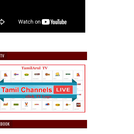
 TV
EBOOK