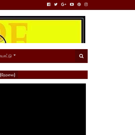
யாட்டு
 (நேரலை)