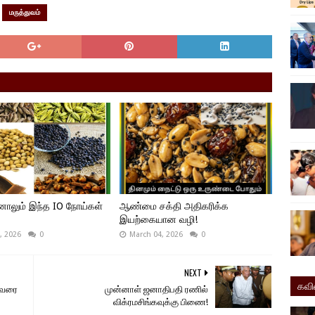
மருத்துவம்
ாலும் இந்த IO நோய்கள்
ஆண்மை சக்தி அதிகரிக்க
இயற்கையான வழி!
, 2026
0
March 04, 2026
0
NEXT
கவ
ி வரை
முன்னாள் ஜனாதிபதி ரணில்
விக்ரமசிங்கவுக்கு பிணை!