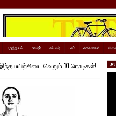
மருத்துவம்
மாவீரர்
எம்மவர்
புலம்
காணொளி
விளை
ந்த பயிற்சியை வெறும் 10 நொடிகள்!
LIVE