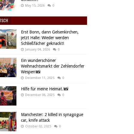
May 15, 2026
0
TSCH
Erst Bonn, dann Gelsenkirchen,
jetzt Halle: Wieder werden
Schließfächer geknackt!
January 04, 2026
0
Ein wunderschöner
Weihnachtsmarkt der Zehlendorfer
Wespen!📸
December 11, 2025
0
Hilfe für meine Heimat.!📸
December 06, 2025
0
Manchester: 2 killed in synagogue
car, knife attack
October 02, 2025
0