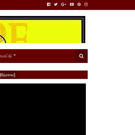
யாட்டு
 (நேரலை)