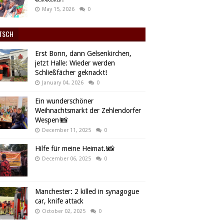
May 15, 2026
0
TSCH
Erst Bonn, dann Gelsenkirchen,
jetzt Halle: Wieder werden
Schließfächer geknackt!
January 04, 2026
0
Ein wunderschöner
Weihnachtsmarkt der Zehlendorfer
Wespen!📸
December 11, 2025
0
Hilfe für meine Heimat.!📸
December 06, 2025
0
Manchester: 2 killed in synagogue
car, knife attack
October 02, 2025
0