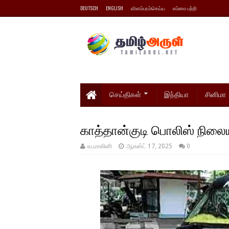
DEUTSCH
ENGLISH
விளம்பரம்செய்ய
எம்மை பற்றி
செய்திகள்
இந்தியா
சினிமா
காத்தான்குடி பொலிஸ் நிலை
வ.மாலினி
ஆகஸ்ட் 17, 2025
0