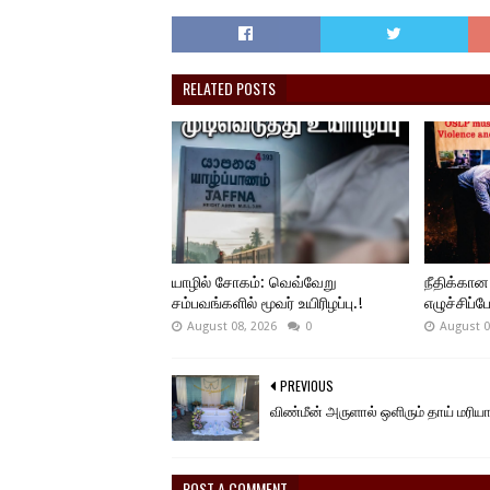
RELATED POSTS
யாழில் சோகம்: வெவ்வேறு
நீதிக்கான
சம்பவங்களில் மூவர் உயிரிழப்பு.!
எழுச்சிப்ப
August 08, 2026
0
August 0
PREVIOUS
விண்மீன் அருளால் ஒளிரும் தாய் மரியா
POST A COMMENT