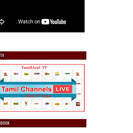
 TV
EBOOK