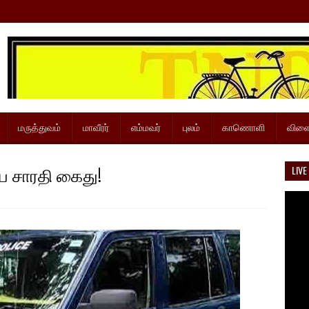
மருத்துவம்
மாவீரர்
எம்மவர்
புலம்
காணொளி
விளை
ய சாரதி கைது!
LIVE