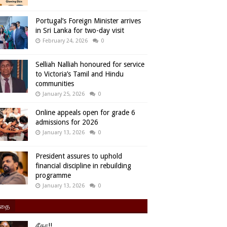
Portugal’s Foreign Minister arrives
in Sri Lanka for two-day visit
February 24, 2026
0
Selliah Nalliah honoured for service
to Victoria’s Tamil and Hindu
communities
January 25, 2026
0
Online appeals open for grade 6
admissions for 2026
January 13, 2026
0
President assures to uphold
financial discipline in rebuilding
programme
January 13, 2026
0
ிதை
சீதா!!