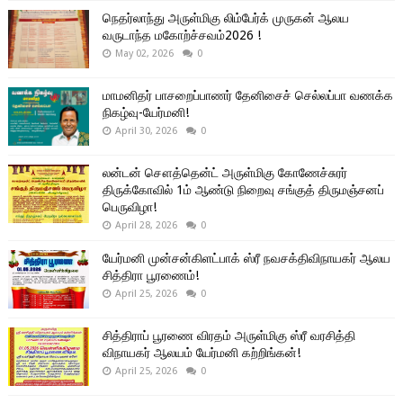
நெதர்லாந்து அருள்மிகு லிம்பேர்க் முருகன் ஆலய
வருடாந்த மகோற்ச்சவம்2026 !
May 02, 2026
0
மாமனிதர் பாசறைப்பாணர் தேனிசைச் செல்லப்பா வணக்க
நிகழ்வு-யேர்மனி!
April 30, 2026
0
லன்டன் சௌத்தென்ட் அருள்மிகு கோணேச்சுரர்
திருக்கோவில் 1ம் ஆண்டு நிறைவு சங்குத் திருமஞ்சனப்
பெருவிழா!
April 28, 2026
0
யேர்மனி முன்சன்கிளட்பாக் ஸ்ரீ நவசக்திவிநாயகர் ஆலய
சித்திரா பூரணைம்!
April 25, 2026
0
சித்திராப் பூரணை விரதம் அருள்மிகு ஸ்ரீ வரசித்தி
விநாயகர் ஆலயம் யேர்மனி கற்றிங்கன்!
April 25, 2026
0