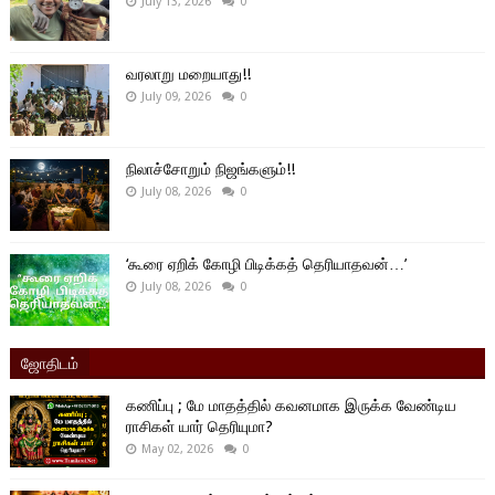
July 13, 2026
0
வரலாறு மறையாது!!
July 09, 2026
0
நிலாச்சோறும் நிஜங்களும்!!
July 08, 2026
0
‘கூரை ஏறிக் கோழி பிடிக்கத் தெரியாதவன்…’
July 08, 2026
0
ஜோதிடம்
கணிப்பு ; மே மாதத்தில் கவனமாக இருக்க வேண்டிய
ராசிகள் யார் தெரியுமா?
May 02, 2026
0