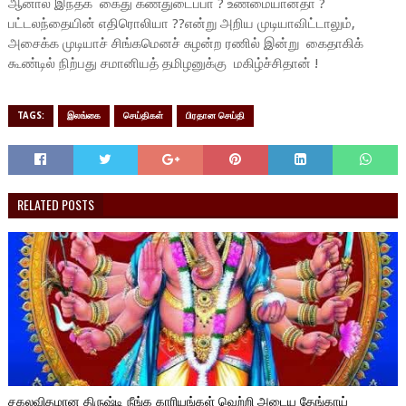
ஆனால் இந்தக் கைது கண்துடைப்பா ? உண்மையானதா ?
பட்டலந்தையின் எதிரொலியா ??என்று அறிய முடியாவிட்டாலும்,
அசைக்க முடியாச் சிங்கமெனச் சுழன்ற ரணில் இன்று கைதாகிக்
கூண்டில் நிற்பது சமானியத் தமிழனுக்கு மகிழ்ச்சிதான் !
TAGS:
இலங்கை
செய்திகள்
பிரதான செய்தி
RELATED POSTS
சகலவிதமான திருஷ்டி நீங்க காரியங்கள் வெற்றி அடைய தேங்காய்