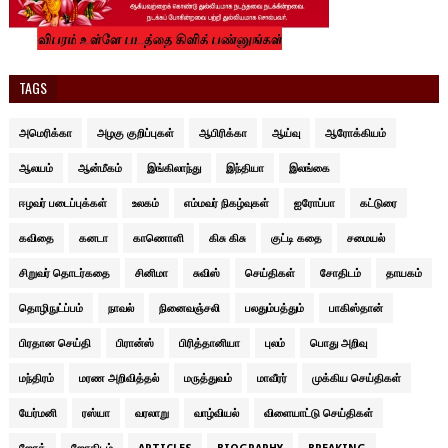
TAGS
அமெரிக்கா
அழகு குறிப்புகள்
ஆபிரிக்கா
ஆய்வு
ஆரோக்கியம்
ஆலயம்
ஆன்மீகம்
இங்கிலாந்து
இந்தியா
இலங்கை
ஈழவர் படைப்புக்கள்
உலகம்
எம்மவர் நிகழ்வுகள்
ஐரோப்பா
கட்டுரை
கவிதை
கனடா
காணொளி
கிசு கிசு
குட்டி கதை
சமையல்
சிறுவர் தொடர்கதை
சினிமா
சுவிஸ்
செய்திகள்
சோதிடம்
தாயகம்
தொழிநுட்ப்பம்
நாவல்
நினைவஞ்சலி
பலதும்பத்தும்
பாகிஸ்தான்
பிரதான செய்தி
பிரான்ஸ்
பிரித்தானியா
புலம்
பொது அறிவு
மந்திரம்
மரண அறிவித்தல்
மருத்துவம்
மாவீரர்
முக்கிய செய்திகள்
யேர்மனி
ரஸ்யா
வரலாறு
வாழ்வியல்
விளையாட்டு செய்திகள்