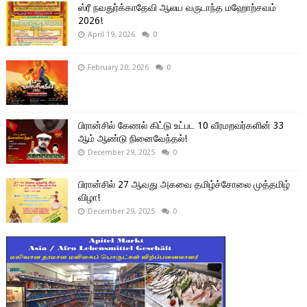
ஸ்ரீ நவதுர்க்காதேவி ஆலய வருடாந்த மஹோற்சவம்
2026!
April 19, 2026
0
February 20, 2026
0
பிரான்சில் கேணல் கிட்டு உட்பட 10 வீரமறவர்களின் 33
ஆம் ஆண்டு நினைவேந்தல்!
December 29, 2025
0
பிரான்சில் 27 ஆவது அகவை தமிழ்ச்சோலை முத்தமிழ்
விழா!
December 29, 2025
0