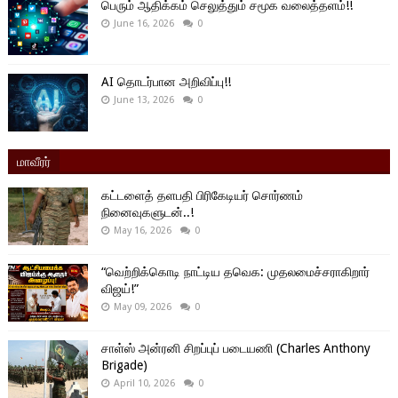
பெரும் ஆதிக்கம் செலுத்தும் சமூக வலைத்தளம்!!
June 16, 2026
0
AI தொடர்பான அறிவிப்பு!!
June 13, 2026
0
மாவீரர்
கட்டளைத் தளபதி பிரிகேடியர் சொர்ணம்
நினைவுகளுடன்..!
May 16, 2026
0
“வெற்றிக்கொடி நாட்டிய தவெக: முதலமைச்சராகிறார்
விஜய்!”
May 09, 2026
0
சாள்ஸ் அன்ரனி சிறப்புப் படையணி (Charles Anthony
Brigade)
April 10, 2026
0