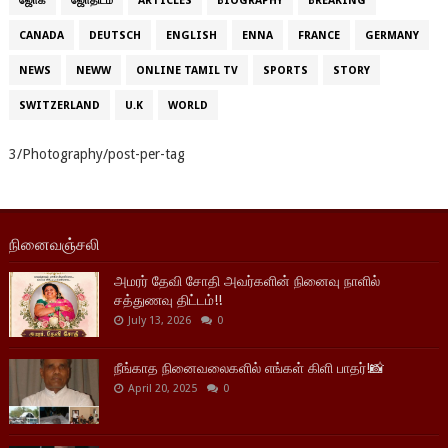
ஜோக்
ஜோதிடம்
ARTICLES
BIOGRAPHY
BREAKING
CANADA
DEUTSCH
ENGLISH
ENNA
FRANCE
GERMANY
NEWS
NEWW
ONLINE TAMIL TV
SPORTS
STORY
SWITZERLAND
U.K
WORLD
3/Photography/post-per-tag
நினைவஞ்சலி
அமரர் தேவி சோதி அவர்களின் நினைவு நாளில்
சத்துணவு திட்டம்!!
July 13, 2026
0
நீங்காத நினைவலைகளில் எங்கள் கிளி பாதர்!📸
April 20, 2025
0