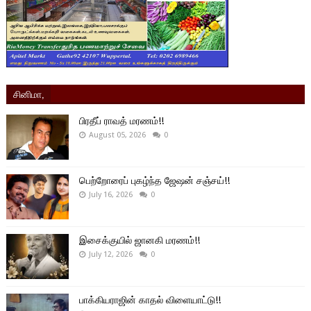
சினிமா,
பிரதீப் ராவத் மரணம்!!
August 05, 2026
0
பெற்றோரைப் புகழ்ந்த ஜேஷன் சஞ்சய்!!
July 16, 2026
0
இசைக்குயில் ஜானகி மரணம்!!
July 12, 2026
0
பாக்கியராஜின் காதல் விளையாட்டு!!