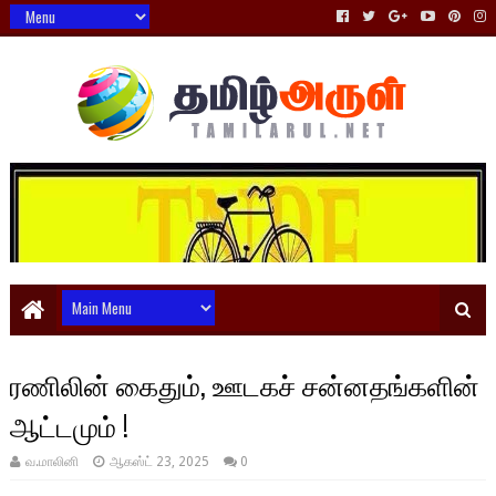
ரணிலின் கைதும், ஊடகச் சன்னதங்களின்
ஆட்டமும் !
வ.மாலினி
ஆகஸ்ட் 23, 2025
0