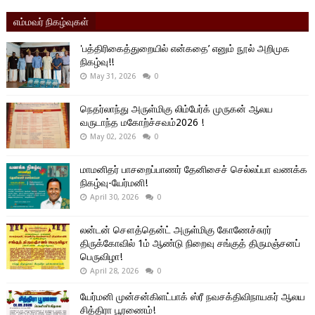
எம்மவர் நிகழ்வுகள்
'பத்திரிகைத்துறையில் என்கதை’ எனும் நூல் அறிமுக
நிகழ்வு!!
May 31, 2026
0
நெதர்லாந்து அருள்மிகு லிம்பேர்க் முருகன் ஆலய
வருடாந்த மகோற்ச்சவம்2026 !
May 02, 2026
0
மாமனிதர் பாசறைப்பாணர் தேனிசைச் செல்லப்பா வணக்க
நிகழ்வு-யேர்மனி!
April 30, 2026
0
லன்டன் சௌத்தென்ட் அருள்மிகு கோணேச்சுரர்
திருக்கோவில் 1ம் ஆண்டு நிறைவு சங்குத் திருமஞ்சனப்
பெருவிழா!
April 28, 2026
0
யேர்மனி முன்சன்கிளட்பாக் ஸ்ரீ நவசக்திவிநாயகர் ஆலய
சித்திரா பூரணைம்!