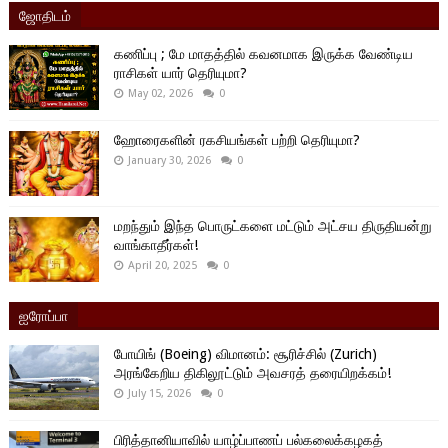
ஜோதிடம்
கணிப்பு ; மே மாதத்தில் கவனமாக இருக்க வேண்டிய
ராசிகள் யார் தெரியுமா?
May 02, 2026
0
ஹோரைகளின் ரகசியங்கள் பற்றி தெரியுமா?
January 30, 2026
0
மறந்தும் இந்த பொருட்களை மட்டும் அட்சய திருதியன்று
வாங்காதீர்கள்!
April 20, 2025
0
ஐரோப்பா
போயிங் (Boeing) விமானம்: சூரிச்சில் (Zurich)
அரங்கேறிய திகிலூட்டும் அவசரத் தரையிறக்கம்!
July 15, 2026
0
பிரித்தானியாவில் யாழ்ப்பாணப் பல்கலைக்கழகத்