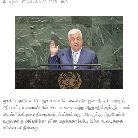
யாழினி
செப்டம்பர் 20, 2025
0
ஐக்கிய நாடுகள் பொதுச் சபையில்
பாலஸ்தீன ஜனாதிபதி மஹ்மூத்
அப்பாஸ் காணொளியின் ஊடாக உரையாற்ற அனுமதிக்கும் தீர்மானம்
வெள்ளிக்கிழமை நிறைவேற்றப்பட்டுள்ளது. அவருக்கு நியூயோர்க்
வருவதற்கு அமெரிக்கா விசா மறுத்ததாலேயே இந்த நடவடிக்கை
எடுக்கப்பட்டுள்ளது.