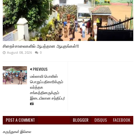
சிறைச்சாலைகளில் ஆபத்தான ஆயுதங்கள்!!
August 08, 2026
0
PREVIOUS
மல்லாவி பொலிஸ்
பொறுப்பதிகாரிக்கும்
வர்த்தக
சங்கத்தினருக்கும்
இடையிலான சந்திப்பு!
📸
POST A COMMENT
BLOGGER
DISQUS
FACEBOOK
கருத்துகள் இல்லை