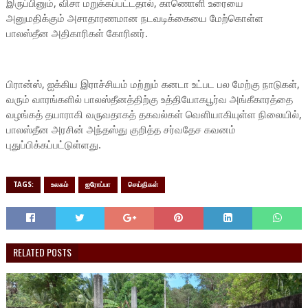
இருப்பினும், விசா மறுக்கப்பட்டதால், காணொளி உரையை
அனுமதிக்கும் அசாதாரணமான நடவடிக்கையை மேற்கொள்ள
பாலஸ்தீன அதிகாரிகள் கோரினர்.
​பிரான்ஸ், ஐக்கிய இராச்சியம் மற்றும் கனடா உட்பட பல மேற்கு நாடுகள்,
வரும் வாரங்களில் பாலஸ்தீனத்திற்கு உத்தியோகபூர்வ அங்கீகாரத்தை
வழங்கத் தயாராகி வருவதாகத் தகவல்கள் வெளியாகியுள்ள நிலையில்,
பாலஸ்தீன அரசின் அந்தஸ்து குறித்த சர்வதேச கவனம்
புதுப்பிக்கப்பட்டுள்ளது.
TAGS:
உலகம்
ஐரோப்பா
செய்திகள்
RELATED POSTS