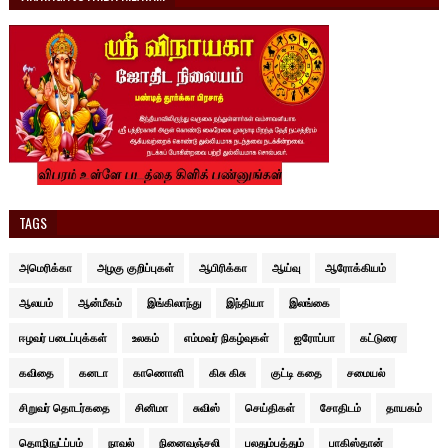
TAGS
அமெரிக்கா
அழகு குறிப்புகள்
ஆபிரிக்கா
ஆய்வு
ஆரோக்கியம்
ஆலயம்
ஆன்மீகம்
இங்கிலாந்து
இந்தியா
இலங்கை
ஈழவர் படைப்புக்கள்
உலகம்
எம்மவர் நிகழ்வுகள்
ஐரோப்பா
கட்டுரை
கவிதை
கனடா
காணொளி
கிசு கிசு
குட்டி கதை
சமையல்
சிறுவர் தொடர்கதை
சினிமா
சுவிஸ்
செய்திகள்
சோதிடம்
தாயகம்
தொழிநுட்ப்பம்
நாவல்
நினைவஞ்சலி
பலதும்பத்தும்
பாகிஸ்தான்