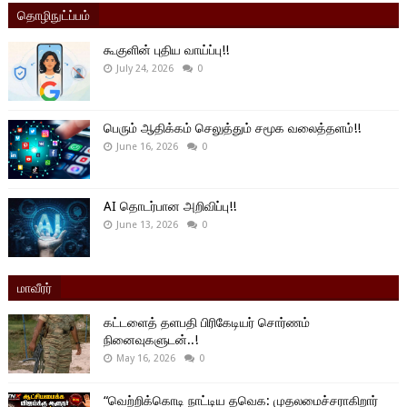
தொழிநுட்ப்பம்
கூகுளின் புதிய வாய்ப்பு!!
July 24, 2026
0
பெரும் ஆதிக்கம் செலுத்தும் சமூக வலைத்தளம்!!
June 16, 2026
0
AI தொடர்பான அறிவிப்பு!!
June 13, 2026
0
மாவீரர்
கட்டளைத் தளபதி பிரிகேடியர் சொர்ணம்
நினைவுகளுடன்..!
May 16, 2026
0
“வெற்றிக்கொடி நாட்டிய தவெக: முதலமைச்சராகிறார்