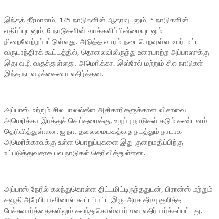
​இந்தத் தீர்மானம், 145 நாடுகளின் ஆதரவுடனும், 5 நாடுகளின்
எதிர்ப்புடனும், 6 நாடுகளின் வாக்களிப்பின்மையுடனும்
நிறைவேற்றப்பட்டுள்ளது. அடுத்த வாரம் நடைபெறவுள்ள உயர் மட்ட
வருடாந்திரக் கூட்டத்தில், தொலைவிலிருந்து உரையாற்ற அப்பாஸுக்கு
இது வழி வகுத்துள்ளது. அமெரிக்கா, இஸ்ரேல் மற்றும் சில நாடுகள்
இந்த நடவடிக்கையை எதிர்த்தன.
​அப்பாஸ் மற்றும் சில பாலஸ்தீன அதிகாரிகளுக்கான விசாவை
அமெரிக்கா இரத்துச் செய்தமைக்கு, உறுப்பு நாடுகள் கடும் கண்டனம்
தெரிவித்துள்ளன. ஐ.நா. தலைமையகத்தை நடத்தும் நாடாக
அமெரிக்காவுக்கு உள்ள பொறுப்புகளை இது குறைமதிப்பிற்கு
உட்படுத்துவதாக பல நாடுகள் தெரிவித்துள்ளன.
​அப்பாஸ் நேரில் கலந்துகொள்ள திட்டமிட்டிருந்ததுடன், பிரான்ஸ் மற்றும்
சவூதி அரேபியாவினால் கூட்டப்பட்ட இரு-அரச தீர்வு குறித்த
பேச்சுவார்த்தைகளிலும் கலந்துகொள்வார் என எதிர்பார்க்கப்பட்டது.