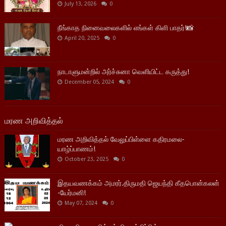
July 13, 2026
0
நீங்காத நினைவலைகளில் எங்கள் கிளி பாதர்!📸
April 20, 2025
0
நாடாளுமன்றில் அர்ச்சுனா வெளியிட்ட கருத்து!
December 05, 2024
0
மரண அறிவித்தல்
மரண அறிவித்தல் வேலுப்பிள்ளை கதிரமலை-
யாழ்ப்பாணம்!
October 23, 2025
0
இதயவணக்கம் அமரர்.திருமதி ஜெயந்தி கீதபொன்கலன்
-யேர்மனி!
May 07, 2024
0