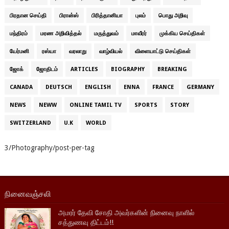
பிரதான செய்தி
பிரான்ஸ்
பிரித்தானியா
புலம்
பொது அறிவு
மந்திரம்
மரண அறிவித்தல்
மருத்துவம்
மாவீரர்
முக்கிய செய்திகள்
யேர்மனி
ரஸ்யா
வரலாறு
வாழ்வியல்
விளையாட்டு செய்திகள்
ஜோக்
ஜோதிடம்
ARTICLES
BIOGRAPHY
BREAKING
CANADA
DEUTSCH
ENGLISH
ENNA
FRANCE
GERMANY
NEWS
NEWW
ONLINE TAMIL TV
SPORTS
STORY
SWITZERLAND
U.K
WORLD
3/Photography/post-per-tag
நினைவஞ்சலி
அமரர் தேவி சோதி அவர்களின் நினைவு நாளில்
சத்துணவு திட்டம்!!