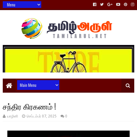
சந்திர கிரகணம் !
யாழினி
செப்டம்பர் 07, 2025
0