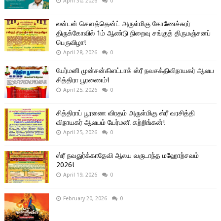
April 30, 2026
0
லன்டன் சௌத்தென்ட் அருள்மிகு கோணேச்சுரர்
திருக்கோவில் 1ம் ஆண்டு நிறைவு சங்குத் திருமஞ்சனப்
பெருவிழா!
April 28, 2026
0
யேர்மனி முன்சன்கிளட்பாக் ஸ்ரீ நவசக்திவிநாயகர் ஆலய
சித்திரா பூரணைம்!
April 25, 2026
0
சித்திராப் பூரணை விரதம் அருள்மிகு ஸ்ரீ வரசித்தி
விநாயகர் ஆலயம் யேர்மனி கற்றிங்கன்!
April 25, 2026
0
ஸ்ரீ நவதுர்க்காதேவி ஆலய வருடாந்த மஹோற்சவம்
2026!
April 19, 2026
0
February 20, 2026
0