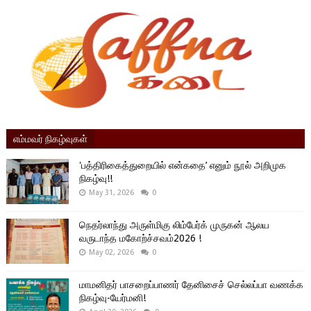
எம்மவர் நிகழ்வுகள்
'பத்திரிகைத்துறையில் என்கதை’ எனும் நூல் அறிமுக
நிகழ்வு!!
May 31, 2026
0
நெதர்லாந்து அருள்மிகு லிம்பேர்க் முருகன் ஆலய
வருடாந்த மகோற்ச்சவம்2026 !
May 02, 2026
0
மாமனிதர் பாசறைப்பாணர் தேனிசைச் செல்லப்பா வணக்க
நிகழ்வு-யேர்மனி!