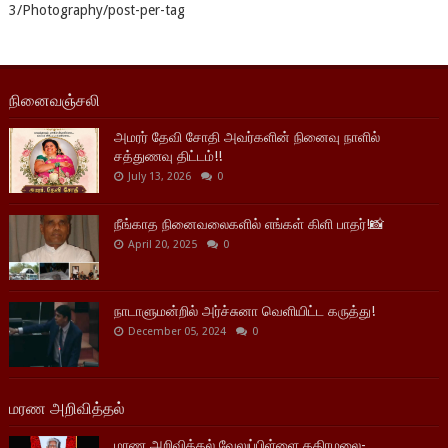
3/Photography/post-per-tag
நினைவஞ்சலி
அமரர் தேவி சோதி அவர்களின் நினைவு நாளில்
சத்துணவு திட்டம்!!
July 13, 2026
0
நீங்காத நினைவலைகளில் எங்கள் கிளி பாதர்!📸
April 20, 2025
0
நாடாளுமன்றில் அர்ச்சுனா வெளியிட்ட கருத்து!
December 05, 2024
0
மரண அறிவித்தல்
மரண அறிவித்தல் வேலுப்பிள்ளை கதிரமலை-