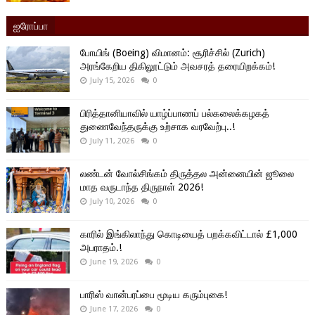
ஐரோப்பா
போயிங் (Boeing) விமானம்: சூரிச்சில் (Zurich)
அரங்கேறிய திகிலூட்டும் அவசரத் தரையிறக்கம்!
July 15, 2026
0
பிரித்தானியாவில் யாழ்ப்பாணப் பல்கலைக்கழகத்
துணைவேந்தருக்கு உற்சாக வரவேற்பு..!
July 11, 2026
0
லண்டன் வோல்சிங்கம் திருத்தல அன்னையின் ஜூலை
மாத வருடாந்த திருநாள் 2026!
July 10, 2026
0
காரில் இங்கிலாந்து கொடியைத் பறக்கவிட்டால் £1,000
அபராதம்.!
June 19, 2026
0
பாரிஸ் வான்பரப்பை மூடிய கரும்புகை!
June 17, 2026
0