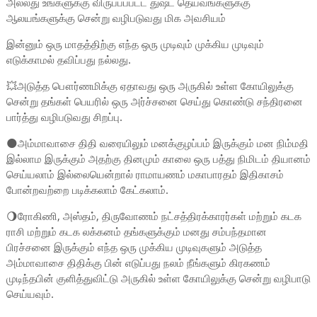
அல்லது உங்களுக்கு விருப்பப்பட்ட துஷ்ட தெய்வங்களுக்கு
ஆலயங்களுக்கு சென்று வழிபடுவது மிக அவசியம்
இன்னும் ஒரு மாதத்திற்கு எந்த ஒரு முடிவும் முக்கிய முடிவும்
எடுக்காமல் தவிப்பது நல்லது.
💥அடுத்த பௌர்ணமிக்கு ஏதாவது ஒரு அருகில் உள்ள கோயிலுக்கு
சென்று தங்கள் பெயரில் ஒரு அர்ச்சனை செய்து கொண்டு சந்திரனை
பார்த்து வழிபடுவது சிறப்பு.
🌑அம்மாவாசை திதி வரையிலும் மனக்குழப்பம் இருக்கும் மன நிம்மதி
இல்லாம இருக்கும் அதற்கு தினமும் காலை ஒரு பத்து நிமிடம் தியானம்
செய்யலாம் இல்லையென்றால் ராமாயணம் மகாபாரதம் இதிகாசம்
போன்றவற்றை படிக்கலாம் கேட்கலாம்.
🌖ரோகிணி, அஸ்தம், திருவோணம் நட்சத்திரக்காரர்கள் மற்றும் கடக
ராசி மற்றும் கடக லக்கனம் தங்களுக்கும் மனது சம்பந்தமான
பிரச்சனை இருக்கும் எந்த ஒரு முக்கிய முடிவுகளும் அடுத்த
அம்மாவாசை திதிக்கு பின் எடுப்பது நலம் நீங்களும் கிரகணம்
முடிந்தபின் குளித்துவிட்டு அருகில் உள்ள கோயிலுக்கு சென்று வழிபாடு
செய்யவும்.