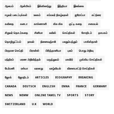
ஆலயம்
ஆன்மீகம்
இங்கிலாந்து
இந்தியா
இலங்கை
ஈழவர் படைப்புக்கள்
உலகம்
எம்மவர் நிகழ்வுகள்
ஐரோப்பா
கட்டுரை
கவிதை
கனடா
காணொளி
கிசு கிசு
குட்டி கதை
சமையல்
சிறுவர் தொடர்கதை
சினிமா
சுவிஸ்
செய்திகள்
சோதிடம்
தாயகம்
தொழிநுட்ப்பம்
நாவல்
நினைவஞ்சலி
பலதும்பத்தும்
பாகிஸ்தான்
பிரதான செய்தி
பிரான்ஸ்
பிரித்தானியா
புலம்
பொது அறிவு
மந்திரம்
மரண அறிவித்தல்
மருத்துவம்
மாவீரர்
முக்கிய செய்திகள்
யேர்மனி
ரஸ்யா
வரலாறு
வாழ்வியல்
விளையாட்டு செய்திகள்
ஜோக்
ஜோதிடம்
ARTICLES
BIOGRAPHY
BREAKING
CANADA
DEUTSCH
ENGLISH
ENNA
FRANCE
GERMANY
NEWS
NEWW
ONLINE TAMIL TV
SPORTS
STORY
SWITZERLAND
U.K
WORLD