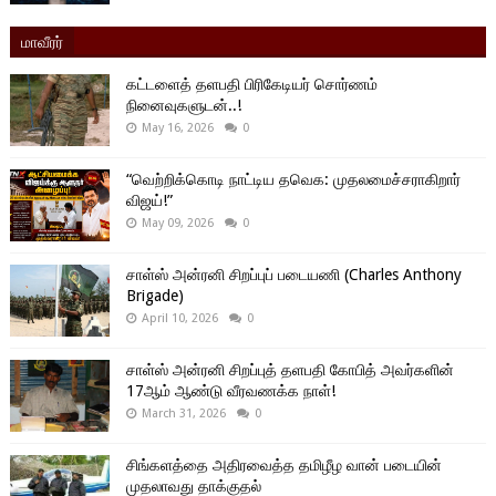
மாவீரர்
கட்டளைத் தளபதி பிரிகேடியர் சொர்ணம்
நினைவுகளுடன்..!
May 16, 2026
0
“வெற்றிக்கொடி நாட்டிய தவெக: முதலமைச்சராகிறார்
விஜய்!”
May 09, 2026
0
சாள்ஸ் அன்ரனி சிறப்புப் படையணி (Charles Anthony
Brigade)
April 10, 2026
0
சாள்ஸ் அன்ரனி சிறப்புத் தளபதி கோபித் அவர்களின்
17ஆம் ஆண்டு வீரவணக்க நாள்!
March 31, 2026
0
சிங்களத்தை அதிரவைத்த தமிழீழ வான் படையின்
முதலாவது தாக்குதல்