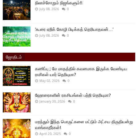
நிலாச்சோறும் நிஜங்களும்!!
July 08, 2026
0
‘கூரை ஏறிக் கோழி பிடிக்கத் தெரியாதவன்…’
July 08, 2026
0
ஜோதிடம்
கணிப்பு ; மே மாதத்தில் கவனமாக இருக்க வேண்டிய
ராசிகள் யார் தெரியுமா?
May 02, 2026
0
ஹோரைகளின் ரகசியங்கள் பற்றி தெரியுமா?
January 30, 2026
0
மறந்தும் இந்த பொருட்களை மட்டும் அட்சய திருதியன்று
வாங்காதீர்கள்!
April 20, 2025
0