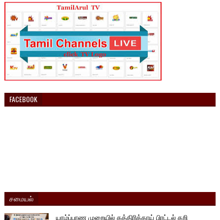
FACEBOOK
சமையல்
யாழ்ப்பாண முறையில் கத்திரிக்காய் பிரட்டல் கறி