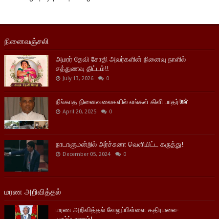
நினைவஞ்சலி
அமரர் தேவி சோதி அவர்களின் நினைவு நாளில்
சத்துணவு திட்டம்!!
July 13, 2026
0
நீங்காத நினைவலைகளில் எங்கள் கிளி பாதர்!📸
April 20, 2025
0
நாடாளுமன்றில் அர்ச்சுனா வெளியிட்ட கருத்து!
December 05, 2024
0
மரண அறிவித்தல்
மரண அறிவித்தல் வேலுப்பிள்ளை கதிரமலை-