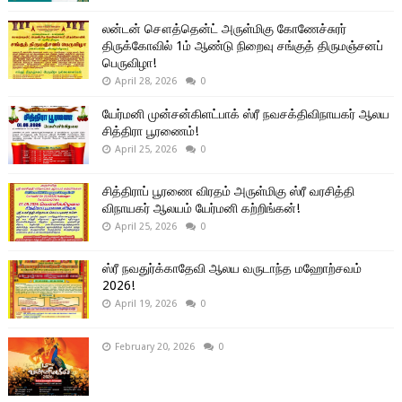
லன்டன் சௌத்தென்ட் அருள்மிகு கோணேச்சுரர்
திருக்கோவில் 1ம் ஆண்டு நிறைவு சங்குத் திருமஞ்சனப்
பெருவிழா!
April 28, 2026
0
யேர்மனி முன்சன்கிளட்பாக் ஸ்ரீ நவசக்திவிநாயகர் ஆலய
சித்திரா பூரணைம்!
April 25, 2026
0
சித்திராப் பூரணை விரதம் அருள்மிகு ஸ்ரீ வரசித்தி
விநாயகர் ஆலயம் யேர்மனி கற்றிங்கன்!
April 25, 2026
0
ஸ்ரீ நவதுர்க்காதேவி ஆலய வருடாந்த மஹோற்சவம்
2026!
April 19, 2026
0
February 20, 2026
0