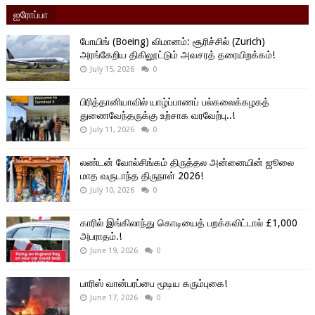
ஐரோப்பா
போயிங் (Boeing) விமானம்: சூரிச்சில் (Zurich)
அரங்கேறிய திகிலூட்டும் அவசரத் தரையிறக்கம்!
July 15, 2026
0
பிரித்தானியாவில் யாழ்ப்பாணப் பல்கலைக்கழகத்
துணைவேந்தருக்கு உற்சாக வரவேற்பு..!
July 11, 2026
0
லண்டன் வோல்சிங்கம் திருத்தல அன்னையின் ஜூலை
மாத வருடாந்த திருநாள் 2026!
July 10, 2026
0
காரில் இங்கிலாந்து கொடியைத் பறக்கவிட்டால் £1,000
அபராதம்.!
June 19, 2026
0
பாரிஸ் வான்பரப்பை மூடிய கரும்புகை!
June 17, 2026
0