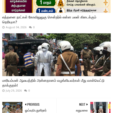
எத்தனை நாட்கள் கோவிலுலுகு சென்றர்ல் என்ன பலன் கிடைக்கும்
தெரியுமா?
August 04, 2026
0
மாரியம்மன் ஆலயத்தில் அன்னதானம் வழங்கியவர்கள் மீது வாள்வெட்டு
தாக்குதல்!
July 29, 2026
0
PREVIOUS
NEXT
ஓய்வுபெறுகிறார்
சுதுமலை