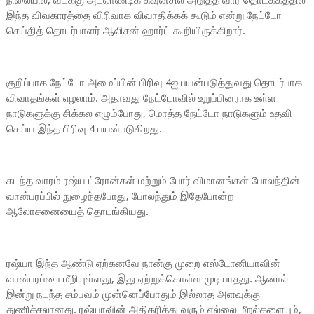
நிலையில், வடக்கு அட்லாண்டிக் கவுன்சில் அடுத்த வார தொடக்கத்தில்
இந்த விவகாரத்தை விரிவாக விவாதிக்கக் கூடும் என்று நேட்டோ
செய்தித் தொடர்பாளர் ஆலிசன் ஹார்ட் கூறியிருக்கிறார்.
குறிப்பாக நேட்டோ அமைப்பின் பிரிவு 4ஐ பயன்படுத்துவது தொடர்பாக
விவாதங்கள் எழலாம். அதாவது நேட்டோவில் உறுப்பினராக உள்ள
நாடுகளுக்கு சிக்கல எழும்போது, மொத்த நேட்டோ நாடுகளும் உதவி
செய்ய இந்த பிரிவு 4 பயன்படுகிறது.
கடந்த வாரம் ரஷ்ய ட்ரோன்கள் மற்றும் போர் விமானங்கள் போலந்தின்
வான்பரப்பில் நுழைந்தபோது, போலந்தும் இதேபோன்ற
ஆலோசனையைத் தொடங்கியது.
ரஷ்யா இந்த ஆண்டு ஏற்கனவே நான்கு முறை எஸ்டோனியாவின்
வான்பரப்பை மீறியுள்ளது, இது ஏற்றுக்கொள்ள முடியாதது. ஆனால்
இன்று நடந்த சம்பவம் முன்னெப்போதும் இல்லாத அளவுக்கு
துணிச்சலானது. ரஷ்யாவின் அதிகரித்து வரும் எல்லை மீறல்களையும்,