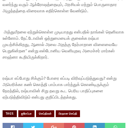
வளர்ந்து வரும் ஆக்ரோஷத்தையும், அரசியல் மற்றும் பொருளாதார
அழுத்தத்தை விரைவாக எதிர்கொள்ள வேண்டும்.
அத்துமீறலை ஏற்றுக்கொள்ள முடியாதது என்பதில் நாங்கள் தெளிவாக
உள்ளோம். நேட்டோவின் ஒற்றுமையைக் குலைக்க ரஷ்யா
முயற்சிக்கிறது, ஆனால் அவை அதற்கு நேர்மாறான விளைவையே
பெறுகின்றன" என்று எஸ்டோனிய வெளியுறவு அமைச்சர் மார்கஸ்
சாஹ்னா கூறியிருக்கிறார்.
ரஷ்யா எப்போது சிக்கும்? போரை எப்படி விரிவுப்படுத்துவது? என்று
அமெரிக்கா கண் கொத்தி பாம்பாக பார்த்துக் கொண்டிருக்கும்
நேரத்தில், ரஷ்யாவின் சிறு தவறு கூட பெரிய பாதிப்புகளை
ஏற்படுத்திவிடும் என்பது குறிப்பிடத்தக்கது.
TAGS:
ஐரோப்பா
செய்திகள்
பிரதான செய்தி