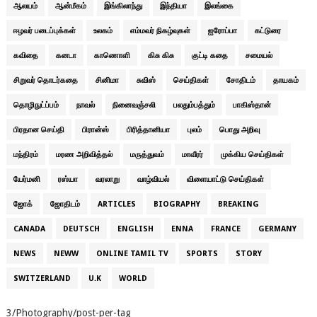
ஆலயம்
ஆன்மீகம்
இங்கிலாந்து
இந்தியா
இலங்கை
ஈழவர் படைப்புக்கள்
உலகம்
எம்மவர் நிகழ்வுகள்
ஐரோப்பா
கட்டுரை
கவிதை
கனடா
காணொளி
கிசு கிசு
குட்டி கதை
சமையல்
சிறுவர் தொடர்கதை
சினிமா
சுவிஸ்
செய்திகள்
சோதிடம்
தாயகம்
தொழிநுட்ப்பம்
நாவல்
நினைவஞ்சலி
பலதும்பத்தும்
பாகிஸ்தான்
பிரதான செய்தி
பிரான்ஸ்
பிரித்தானியா
புலம்
பொது அறிவு
மந்திரம்
மரண அறிவித்தல்
மருத்துவம்
மாவீரர்
முக்கிய செய்திகள்
யேர்மனி
ரஸ்யா
வரலாறு
வாழ்வியல்
விளையாட்டு செய்திகள்
ஜோக்
ஜோதிடம்
ARTICLES
BIOGRAPHY
BREAKING
CANADA
DEUTSCH
ENGLISH
ENNA
FRANCE
GERMANY
NEWS
NEWW
ONLINE TAMIL TV
SPORTS
STORY
SWITZERLAND
U.K
WORLD
3/Photography/post-per-tag