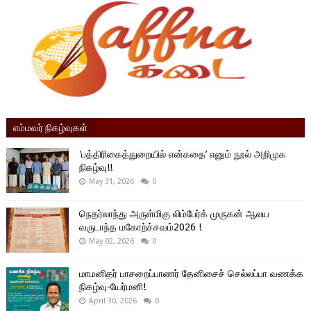
எம்மவர் நிகழ்வுகள்
'பத்திரிகைத்துறையில் என்கதை’ எனும் நூல் அறிமுக
நிகழ்வு!!
May 31, 2026
0
நெதர்லாந்து அருள்மிகு லிம்பேர்க் முருகன் ஆலய
வருடாந்த மகோற்ச்சவம்2026 !
May 02, 2026
0
மாமனிதர் பாசறைப்பாணர் தேனிசைச் செல்லப்பா வணக்க
நிகழ்வு-யேர்மனி!
April 30, 2026
0