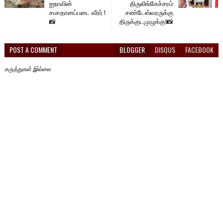
ஐநாவின்
திருலிங்கேச்சரம்
சமாதானப்படை வீரர் !
சண்டேஸ்வரருக்கு
📸
திருக்குடமுழுக்கு!📸
POST A COMMENT
BLOGGER
DISQUS
FACEBOOK
கருத்துகள் இல்லை