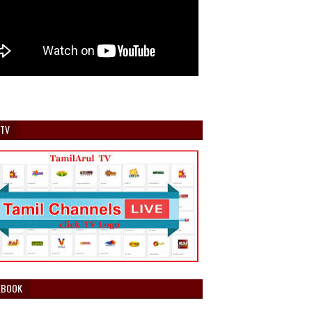
 TV
EBOOK