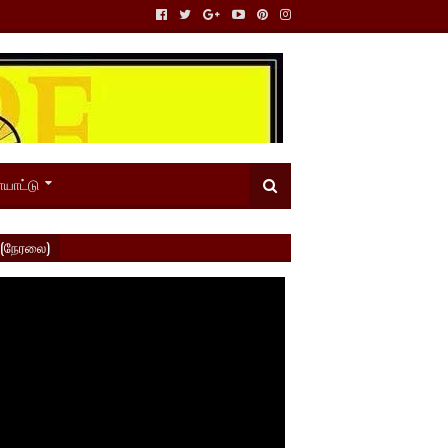
யாட்டு
 (நேரலை)