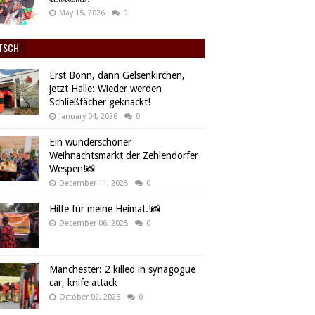
May 15, 2026
0
TSCH
Erst Bonn, dann Gelsenkirchen,
jetzt Halle: Wieder werden
Schließfächer geknackt!
January 04, 2026
0
Ein wunderschöner
Weihnachtsmarkt der Zehlendorfer
Wespen!📸
December 11, 2025
0
Hilfe für meine Heimat.!📸
December 06, 2025
0
Manchester: 2 killed in synagogue
car, knife attack
October 02, 2025
0