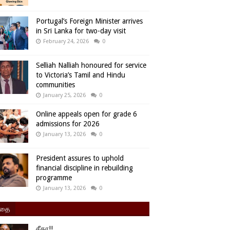
Portugal’s Foreign Minister arrives
in Sri Lanka for two-day visit
February 24, 2026
0
Selliah Nalliah honoured for service
to Victoria’s Tamil and Hindu
communities
January 25, 2026
0
Online appeals open for grade 6
admissions for 2026
January 13, 2026
0
President assures to uphold
financial discipline in rebuilding
programme
January 13, 2026
0
ிதை
சீதா!!