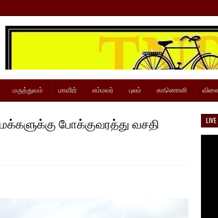
மருத்துவம்
மாவீரர்
எம்மவர்
புலம்
காணொளி
விளை
க்களுக்கு போக்குவரத்து வசதி
LIVE