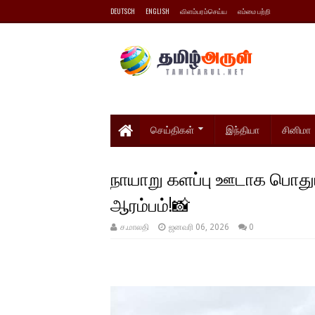
DEUTSCH
ENGLISH
விளம்பரம்செய்ய
எம்மை பற்றி
செய்திகள்
இந்தியா
சினிமா
நாயாறு களப்பு ஊடாக பொதும
ஆரம்பம்!📸
ச.மாலதி
ஜனவரி 06, 2026
0