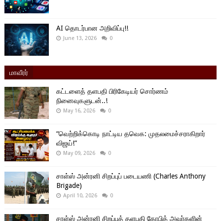
AI தொடர்பான அறிவிப்பு!!
June 13, 2026
0
மாவீரர்
கட்டளைத் தளபதி பிரிகேடியர் சொர்ணம்
நினைவுகளுடன்..!
May 16, 2026
0
“வெற்றிக்கொடி நாட்டிய தவெக: முதலமைச்சராகிறார்
விஜய்!”
May 09, 2026
0
சாள்ஸ் அன்ரனி சிறப்புப் படையணி (Charles Anthony
Brigade)
April 10, 2026
0
சாள்ஸ் அன்ரனி சிறப்புத் தளபதி கோபித் அவர்களின்