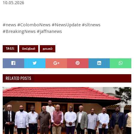
10.05.2026
#news #ColomboNews #NewsUpdate #sltnews
#BreakingNews #jaffnanews
TAGS:
செய்திகள்
தாயகம்
RELATED POSTS