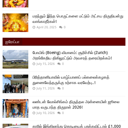
மறந்தும் இந்த பொருட்களை மட்டும் அட்சய திருதியன்று
வாங்காதீர்கள்!
April 20, 2025
0
ஐரோப்பா
போயிங் (Boeing) விமானம்: சூரிச்சில் (Zurich)
அரங்கேறிய திகிலூட்டும் அவசரத் தரையிறக்கம்!
July 15, 2026
0
பிரித்தானியாவில் யாழ்ப்பாணப் பல்கலைக்கழகத்
துணைவேந்தருக்கு உற்சாக வரவேற்பு..!
July 11, 2026
0
லண்டன் வோல்சிங்கம் திருத்தல அன்னையின் ஜூலை
மாத வருடாந்த திருநாள் 2026!
July 10, 2026
0
காரில் இங்கிலாந்து கொடியைத் பறக்கவிட்டால் £1,000