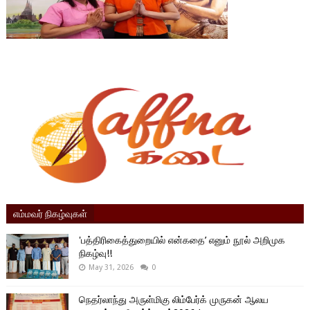
எம்மவர் நிகழ்வுகள்
'பத்திரிகைத்துறையில் என்கதை’ எனும் நூல் அறிமுக
நிகழ்வு!!
May 31, 2026
0
நெதர்லாந்து அருள்மிகு லிம்பேர்க் முருகன் ஆலய