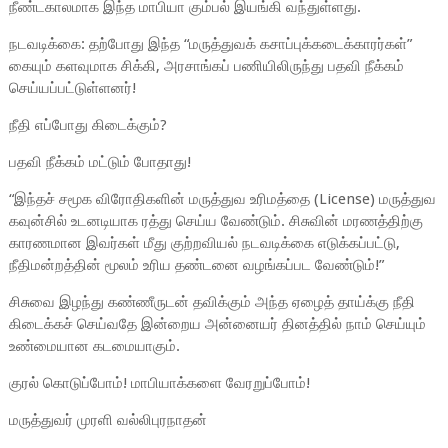
நீண்டகாலமாக இந்த மாபியா கும்பல் இயங்கி வந்துள்ளது.
நடவடிக்கை: தற்போது இந்த “மருத்துவக் கசாப்புக்கடைக்காரர்கள்”
கையும் களவுமாக சிக்கி, அரசாங்கப் பணியிலிருந்து பதவி நீக்கம்
செய்யப்பட்டுள்ளனர்!
நீதி எப்போது கிடைக்கும்?
பதவி நீக்கம் மட்டும் போதாது!
“இந்தச் சமூக விரோதிகளின் மருத்துவ உரிமத்தை (License) மருத்துவ
கவுன்சில் உடனடியாக ரத்து செய்ய வேண்டும். சிசுவின் மரணத்திற்கு
காரணமான இவர்கள் மீது குற்றவியல் நடவடிக்கை எடுக்கப்பட்டு,
நீதிமன்றத்தின் மூலம் உரிய தண்டனை வழங்கப்பட வேண்டும்!”
சிசுவை இழந்து கண்ணீருடன் தவிக்கும் அந்த ஏழைத் தாய்க்கு நீதி
கிடைக்கச் செய்வதே இன்றைய அன்னையர் தினத்தில் நாம் செய்யும்
உண்மையான கடமையாகும்.
குரல் கொடுப்போம்! மாபியாக்களை வேரறுப்போம்!
மருத்துவர் முரளி வல்லிபுரநாதன்