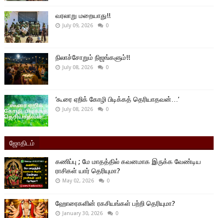
வரலாறு மறையாது!!
July 09, 2026
0
நிலாச்சோறும் நிஜங்களும்!!
July 08, 2026
0
‘கூரை ஏறிக் கோழி பிடிக்கத் தெரியாதவன்…’
July 08, 2026
0
ஜோதிடம்
கணிப்பு ; மே மாதத்தில் கவனமாக இருக்க வேண்டிய
ராசிகள் யார் தெரியுமா?
May 02, 2026
0
ஹோரைகளின் ரகசியங்கள் பற்றி தெரியுமா?
January 30, 2026
0