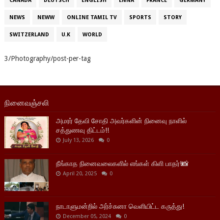
CANADA
DEUTSCH
ENGLISH
ENNA
FRANCE
GERMANY
NEWS
NEWW
ONLINE TAMIL TV
SPORTS
STORY
SWITZERLAND
U.K
WORLD
3/Photography/post-per-tag
நினைவஞ்சலி
அமரர் தேவி சோதி அவர்களின் நினைவு நாளில்
சத்துணவு திட்டம்!!
July 13, 2026
0
நீங்காத நினைவலைகளில் எங்கள் கிளி பாதர்!📸
April 20, 2025
0
நாடாளுமன்றில் அர்ச்சுனா வெளியிட்ட கருத்து!
December 05, 2024
0