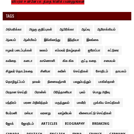
TAGS
அமெரிக்கா
அழகு குறிப்புகள்
ஆபிரிக்கா
ஆய்வு
ஆரோக்கியம்
ஆலயம்
ஆன்மீகம்
இங்கிலாந்து
இந்தியா
இலங்கை
ஈழவர் படைப்புக்கள்
உலகம்
எம்மவர் நிகழ்வுகள்
ஐரோப்பா
கட்டுரை
கவிதை
கனடா
காணொளி
கிசு கிசு
குட்டி கதை
சமையல்
சிறுவர் தொடர்கதை
சினிமா
சுவிஸ்
செய்திகள்
சோதிடம்
தாயகம்
தொழிநுட்ப்பம்
நாவல்
நினைவஞ்சலி
பலதும்பத்தும்
பாகிஸ்தான்
பிரதான செய்தி
பிரான்ஸ்
பிரித்தானியா
புலம்
பொது அறிவு
மந்திரம்
மரண அறிவித்தல்
மருத்துவம்
மாவீரர்
முக்கிய செய்திகள்
யேர்மனி
ரஸ்யா
வரலாறு
வாழ்வியல்
விளையாட்டு செய்திகள்
ஜோக்
ஜோதிடம்
ARTICLES
BIOGRAPHY
BREAKING