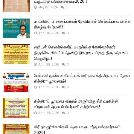
வருடாந்த மகோற்ச்சவம்2026 !
May 02, 2026
0
மாமனிதர் பாசறைப்பாணர் தேனிசைச் செல்லப்பா வணக்க
நிகழ்வு-யேர்மனி!
April 30, 2026
0
லன்டன் சௌத்தென்ட் அருள்மிகு கோணேச்சுரர்
திருக்கோவில் 1ம் ஆண்டு நிறைவு சங்குத் திருமஞ்சனப்
பெருவிழா!
April 28, 2026
0
யேர்மனி முன்சன்கிளட்பாக் ஸ்ரீ நவசக்திவிநாயகர் ஆலய
சித்திரா பூரணைம்!
April 25, 2026
0
சித்திராப் பூரணை விரதம் அருள்மிகு ஸ்ரீ வரசித்தி
விநாயகர் ஆலயம் யேர்மனி கற்றிங்கன்!
April 25, 2026
0
ஸ்ரீ நவதுர்க்காதேவி ஆலய வருடாந்த மஹோற்சவம்
2026!