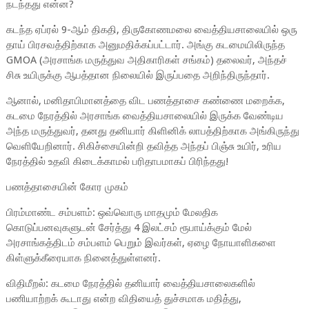
நடந்தது என்ன?
கடந்த ஏப்ரல் 9-ஆம் திகதி, திருகோணமலை வைத்தியசாலையில் ஒரு
தாய் பிரசவத்திற்காக அனுமதிக்கப்பட்டார். அங்கு கடமையிலிருந்த
GMOA (அரசாங்க மருத்துவ அதிகாரிகள் சங்கம்) தலைவர், அந்தச்
சிசு உயிருக்கு ஆபத்தான நிலையில் இருப்பதை அறிந்திருந்தார்.
ஆனால், மனிதாபிமானத்தை விட பணத்தாசை கண்ணை மறைக்க,
கடமை நேரத்தில் அரசாங்க வைத்தியசாலையில் இருக்க வேண்டிய
அந்த மருத்துவர், தனது தனியார் கிளினிக் லாபத்திற்காக அங்கிருந்து
வெளியேறினார். சிகிச்சையின்றி தவித்த அந்தப் பிஞ்சு உயிர், உரிய
நேரத்தில் உதவி கிடைக்காமல் பரிதாபமாகப் பிரிந்தது!
பணத்தாசையின் கோர முகம்
பிரம்மாண்ட சம்பளம்: ஒவ்வொரு மாதமும் மேலதிக
கொடுப்பனவுகளுடன் சேர்த்து 4 இலட்சம் ரூபாய்க்கும் மேல்
அரசாங்கத்திடம் சம்பளம் பெறும் இவர்கள், ஏழை நோயாளிகளை
கிள்ளுக்கீரையாக நினைத்துள்ளனர்.
விதிமீறல்: கடமை நேரத்தில் தனியார் வைத்தியசாலைகளில்
பணியாற்றக் கூடாது என்ற விதியைத் துச்சமாக மதித்து,