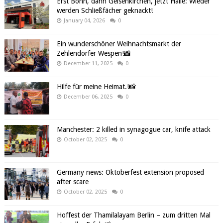
Erst Bonn, dann Gelsenkirchen, jetzt Halle: Wieder
werden Schließfächer geknackt!
January 04, 2026
0
Ein wunderschöner Weihnachtsmarkt der
Zehlendorfer Wespen!📸
December 11, 2025
0
Hilfe für meine Heimat.!📸
December 06, 2025
0
Manchester: 2 killed in synagogue car, knife attack
October 02, 2025
0
Germany news: Oktoberfest extension proposed
after scare
October 02, 2025
0
Hoffest der Thamilalayam Berlin – zum dritten Mal