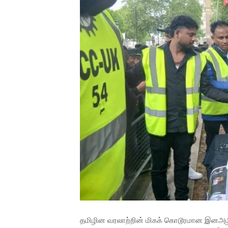
தமிழின வரலாற்றின் மிகக் கொடூரமான இனஅழிப