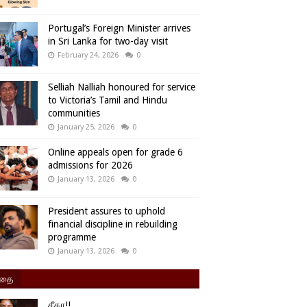
Portugal’s Foreign Minister arrives
in Sri Lanka for two-day visit
February 24, 2026
0
Selliah Nalliah honoured for service
to Victoria’s Tamil and Hindu
communities
January 25, 2026
0
Online appeals open for grade 6
admissions for 2026
January 13, 2026
0
President assures to uphold
financial discipline in rebuilding
programme
January 13, 2026
0
ிதை
சீதா!!