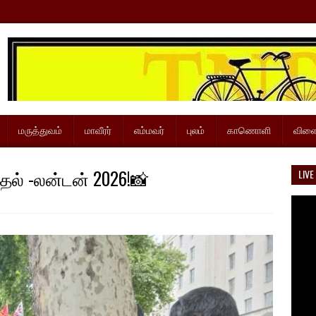
மருத்துவம்
மாவீரர்
எம்மவர்
புலம்
காணொளி
விளை
தல் -லன்டன் 2026!📸
LIVE