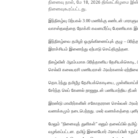
நினைவு நாள், மே 18, 2026 திங்கட்கிழமை இன
நினைவுகூரப்பட்டது.
இந்நிகழ்வு பிற்பகல் 3.00 மணிக்கு லண்டன் பாராளும
வாசஸ்தலத்தை நோக்கி கவனயீர்ப்பு பேரணியாக இட
இந்நிகழ்வை தமிழர் ஒருங்கிணைப்புக் குழு – பிரி
இராச்சியம் இணைந்து ஏற்பாடு செய்திருந்தன.
நிகழ்வின் ஆரம்பமாக பிரித்தானிய தேசியக்கொடி,
செல்வி கலையரசி மணியரசன் அவர்களால் ஏற்றிவைக
தொடர்ந்து தமிழீழ தேசியக்கொடியை, முள்ளிவாய்க்க
சேர்ந்த லெப் கேணல் றாஜனுடன் பணியாற்றிய தீபன் 
இரண்டு மாவீரர்களின் சகோதரரான செல்வன் அவர்க
வணக்கமும் நடைபெற்றது. மலர் வணக்கத்தை புனிதவ
மேலும் “நினைவுத் துளிகள்” எனும் தலைப்பில் தமி
வழங்கப்பட்டன. தமிழ் இளையோர் அமைப்பின் உறுப்ப