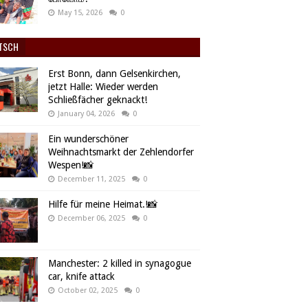
May 15, 2026
0
TSCH
Erst Bonn, dann Gelsenkirchen,
jetzt Halle: Wieder werden
Schließfächer geknackt!
January 04, 2026
0
Ein wunderschöner
Weihnachtsmarkt der Zehlendorfer
Wespen!📸
December 11, 2025
0
Hilfe für meine Heimat.!📸
December 06, 2025
0
Manchester: 2 killed in synagogue
car, knife attack
October 02, 2025
0