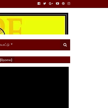
யாட்டு
 (நேரலை)