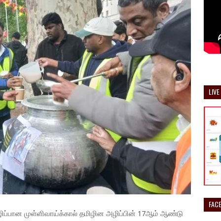
LIVE
FAC
்பான முள்ளிவாய்க்கால் தமிழின அழிப்பின் 17ஆம் ஆண்டு