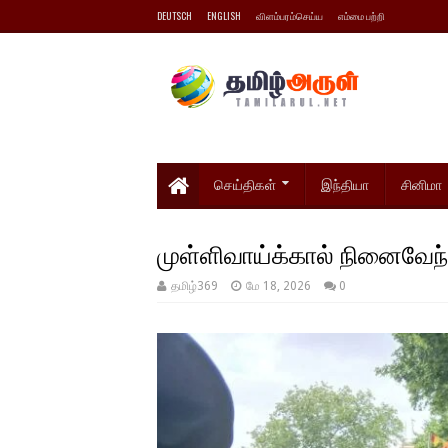
DEUTSCH
ENGLISH
விளம்பரம்செய்ய
எம்மை பற்றி
செய்திகள்
இந்தியா
சினிமா
முள்ளிவாய்க்கால் நினைவேந்
தமிழ்369
மே 18, 2026
0