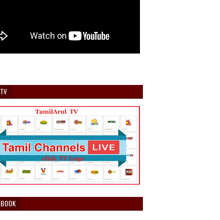
 TV
EBOOK