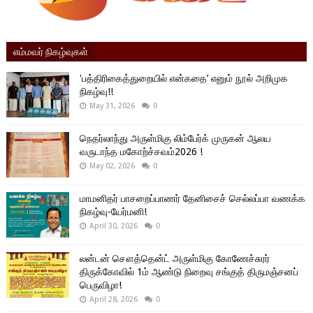
எம்மவர் நிகழ்வுகள்
'பத்திரிகைத்துறையில் என்கதை’ எனும் நூல் அறிமுக
நிகழ்வு!!
May 31, 2026
0
நெதர்லாந்து அருள்மிகு லிம்பேர்க் முருகன் ஆலய
வருடாந்த மகோற்ச்சவம்2026 !
May 02, 2026
0
மாமனிதர் பாசறைப்பாணர் தேனிசைச் செல்லப்பா வணக்க
நிகழ்வு-யேர்மனி!
April 30, 2026
0
லன்டன் சௌத்தென்ட் அருள்மிகு கோணேச்சுரர்
திருக்கோவில் 1ம் ஆண்டு நிறைவு சங்குத் திருமஞ்சனப்
பெருவிழா!
April 28, 2026
0