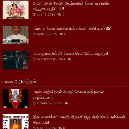
அமரர் தேவி சோதி அவர்களின் நினைவு நாளில்
சத்துணவு திட்டம்!!
July 13, 2026
0
நீங்காத நினைவலைகளில் எங்கள் கிளி பாதர்!📸
April 20, 2025
0
நாடாளுமன்றில் அர்ச்சுனா வெளியிட்ட கருத்து!
December 05, 2024
0
மரண அறிவித்தல்
மரண அறிவித்தல் வேலுப்பிள்ளை கதிரமலை-
யாழ்ப்பாணம்!
October 23, 2025
0
இதயவணக்கம் அமரர்.திருமதி ஜெயந்தி கீதபொன்கலன்
-யேர்மனி!
May 07, 2024
0