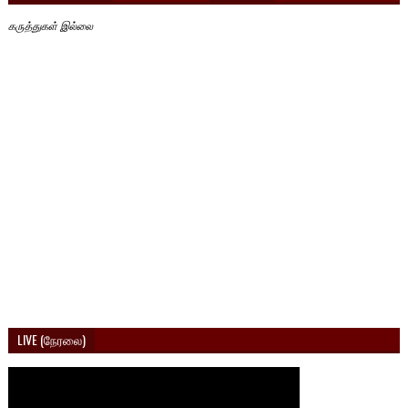
கருத்துகள் இல்லை
LIVE (நேரலை)