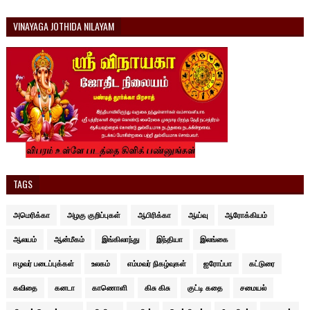
VINAYAGA JOTHIDA NILAYAM
TAGS
அமெரிக்கா
அழகு குறிப்புகள்
ஆபிரிக்கா
ஆய்வு
ஆரோக்கியம்
ஆலயம்
ஆன்மீகம்
இங்கிலாந்து
இந்தியா
இலங்கை
ஈழவர் படைப்புக்கள்
உலகம்
எம்மவர் நிகழ்வுகள்
ஐரோப்பா
கட்டுரை
கவிதை
கனடா
காணொளி
கிசு கிசு
குட்டி கதை
சமையல்