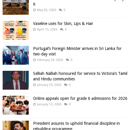
6
May 02, 2026
0
Vaseline uses for Skin, Lips & Hair
April 15, 2026
0
Portugal’s Foreign Minister arrives in Sri Lanka for
two-day visit
February 24, 2026
0
Selliah Nalliah honoured for service to Victoria’s Tamil
and Hindu communities
January 25, 2026
0
Online appeals open for grade 6 admissions for 2026
January 13, 2026
0
President assures to uphold financial discipline in
rebuilding programme