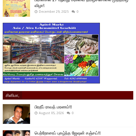
விழா!
December 29, 2025
0
சினிமா,
பிரதீப் ராவத் மரணம்!!
August 05, 2026
0
பெற்றோரைப் புகழ்ந்த ஜேஷன் சஞ்சய்!!