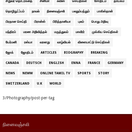
சிறுவர் தொடர்கதை
சினிமா
சுவிஸ்
செய்திகள்
சோதிடம்
தாயகம்
தொழிநுட்ப்பம்
நாவல்
நினைவஞ்சலி
பலதும்பத்தும்
பாகிஸ்தான்
பிரதான செய்தி
பிரான்ஸ்
பிரித்தானியா
புலம்
பொது அறிவு
மந்திரம்
மரண அறிவித்தல்
மருத்துவம்
மாவீரர்
முக்கிய செய்திகள்
யேர்மனி
ரஸ்யா
வரலாறு
வாழ்வியல்
விளையாட்டு செய்திகள்
ஜோக்
ஜோதிடம்
ARTICLES
BIOGRAPHY
BREAKING
CANADA
DEUTSCH
ENGLISH
ENNA
FRANCE
GERMANY
NEWS
NEWW
ONLINE TAMIL TV
SPORTS
STORY
SWITZERLAND
U.K
WORLD
3/Photography/post-per-tag
நினைவஞ்சலி