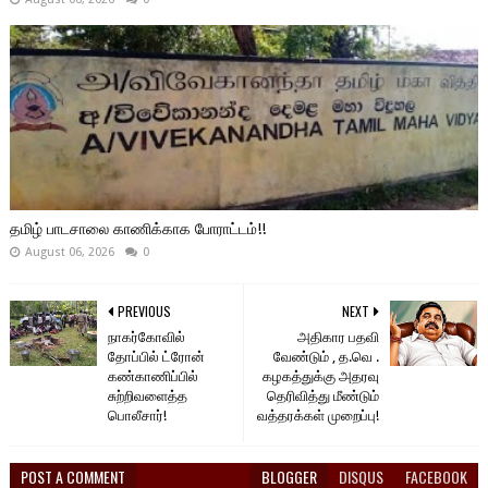
தமிழ் பாடசாலை காணிக்காக போராட்டம்!!
August 06, 2026
0
PREVIOUS
NEXT
நாகர்கோவில்
அதிகார பதவி
தோப்பில் ட்ரோன்
வேண்டும் , த.வெ .
கண்காணிப்பில்
கழகத்துக்கு அதரவு
சுற்றிவளைத்த
தெரிவித்து மீண்டும்
பொலீசார்!
வத்தரக்கள் முறைப்பு!
POST A COMMENT
BLOGGER
DISQUS
FACEBOOK