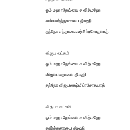
ஓம் மஹாதேவ்யை ச வித்மஹே
வம்சவர்த்தனாயை தீமஹி
தந்நோ சந்தானலக்ஷ்மீ ப்ரசோதயாத்
விஜய லட்சுமி
ஓம் மஹாதேவ்யை ச வித்மஹே
விஜயபலதாயை தீமஹி
தந்நோ விஜயலக்ஷ்மீ ப்ரசோதயாத்
வித்யா லட்சுமி
ஓம் மஹாதேவ்யை ச வித்மஹே
சுகீர்த்தனாயை தீமஹி