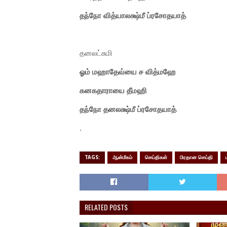
தந்நோ வித்யாலக்ஷ்மீ ப்ரசோதயாத்
தனலட்சுமி
ஓம் மஹாதேவ்யை ச வித்மஹே
கனகதாராயை தீமஹி
தந்நோ தனலக்ஷ்மீ ப்ரசோதயாத்
.
TAGS:
ஆன்மீகம்
செய்திகள்
பிரதான செய்தி
RELATED POSTS