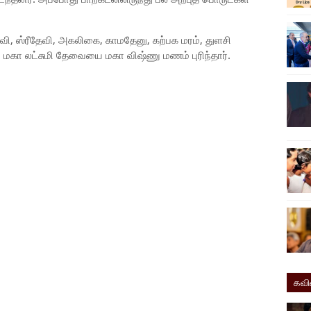
, ஸ்ரீதேவி, அகலிகை, காமதேனு, கற்பக மரம், துளசி
கா லட்சுமி தேவையை மகா விஷ்ணு மணம் புரிந்தார்.
கவ