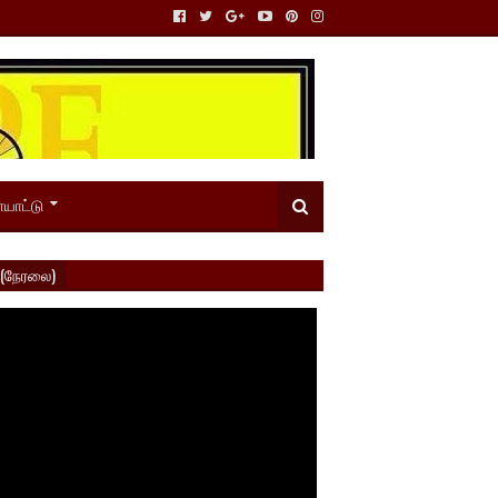
யாட்டு
 (நேரலை)