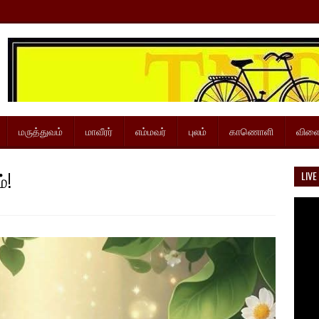
மருத்துவம்
மாவீரர்
எம்மவர்
புலம்
காணொளி
விளை
்!
LIVE