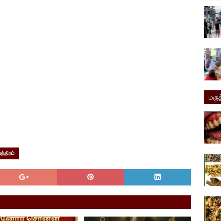
மருத
மந்திரம்