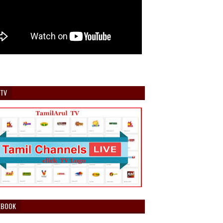
 TV
EBOOK