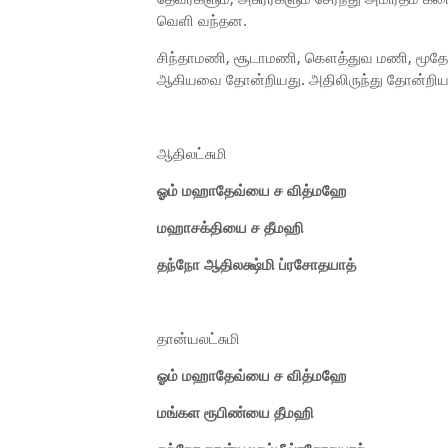
வெளி வந்தன.
சிந்தாமணி, சூடாமணி, கௌத்துவ மணி, மூதேவி
ஆகியவை தோன்றியது. அதிலிருந்து தோன்றிய ம
ஆதிலட்சுமி
ஓம் மஹாதேவ்யை ச வித்மஹே
மஹாசக்தியை ச தீமஹி
தந்நோ ஆதிலக்ஷ்மி ப்ரசோதயாத்
தான்யலட்சுமி
ஓம் மஹாதேவ்யை ச வித்மஹே
மங்கள ரூபிண்யை தீமஹி