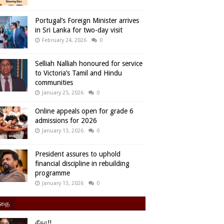
Portugal’s Foreign Minister arrives
in Sri Lanka for two-day visit
February 24, 2026
0
Selliah Nalliah honoured for service
to Victoria’s Tamil and Hindu
communities
January 25, 2026
0
Online appeals open for grade 6
admissions for 2026
January 13, 2026
0
President assures to uphold
financial discipline in rebuilding
programme
January 13, 2026
0
ிதை
சீதா!!