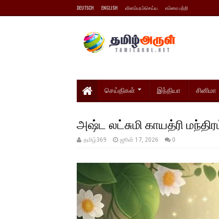
DEUTSCH
ENGLISH
விளம்பரம்செய்ய
எம்மை பற்றி
செய்திகள்
இந்தியா
சினிமா
அஷ்ட லட்சுமி காயத்ரி மந்திரம
தமிழ்369
ஜூன் 17, 2026
0