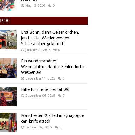
May 15, 2026
0
TSCH
Erst Bonn, dann Gelsenkirchen,
jetzt Halle: Wieder werden
Schließfächer geknackt!
January 04, 2026
0
Ein wunderschöner
Weihnachtsmarkt der Zehlendorfer
Wespen!📸
December 11, 2025
0
Hilfe für meine Heimat.!📸
December 06, 2025
0
Manchester: 2 killed in synagogue
car, knife attack
October 02, 2025
0