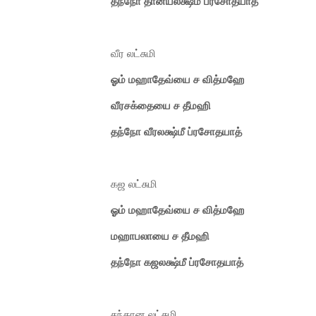
தந்நோ தான்யலக்ஷ்மீ ப்ரசோதயாத்
வீர லட்சுமி
ஓம் மஹாதேவ்யை ச வித்மஹே
வீரசக்தையை ச தீமஹி
தந்நோ வீரலக்ஷ்மீ ப்ரசோதயாத்
கஜ லட்சுமி
ஓம் மஹாதேவ்யை ச வித்மஹே
மஹாபலாயை ச தீமஹி
தந்நோ கஜலக்ஷ்மீ ப்ரசோதயாத்
சந்தான லட்சுமி