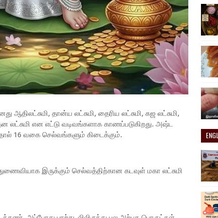
ு ஆதிலட்சுமி, தான்ய லட்சுமி, தைரிய லட்சுமி, கஜ லட்சுமி,
ி, தன லட்சுமி என எட்டு வடிவங்களாக காணப்படுகிறது. அஷ்ட
ENG
த்தால் 16 வகை செல்வங்களும் கிடைக்கும்.
துணைவியாக இருக்கும் செல்வத்திற்கான கடவுள் மகா லட்சுமி
டைந்தனர். அப்போது பாற்கடலிலிருந்து பல அற்புத பொருட்கள்