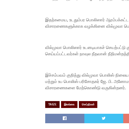
இதற்கமைய, உடதும்பர பொலிஸார் ஆரம்பக்க
விசாரணைகளுக்காக வழக்கினை வில்முவா பொல
வில்முவா பொலிஸார் உடனடியாகச் செயற்பட்டு க
செய்யப்பட்டவர்கள் நாவுல நீதவான் நீதிமன்றத்த
இச்சம்பவம் குறித்து வில்முவா பொலிஸ் நிலைய
மற்றும் உப பொலிஸ் பரிசோதகர் ஜே. பி. அன
விசாரணைகளை மேற்கொண்டு வருகின்றனர்.
TAGS:
இலங்கை
செய்திகள்