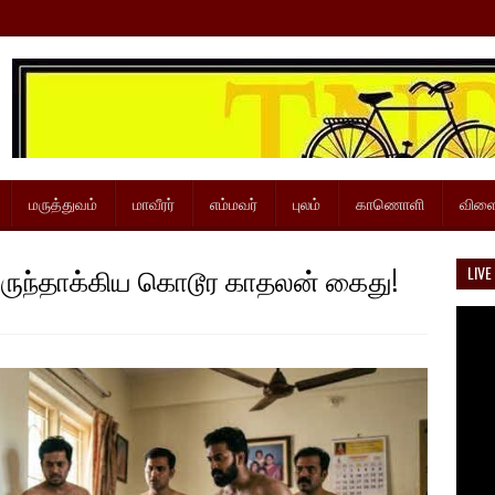
மருத்துவம்
மாவீரர்
எம்மவர்
புலம்
காணொளி
விளை
ருந்தாக்கிய கொடூர காதலன் கைது!
LIVE