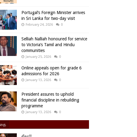
Portugal’s Foreign Minister arrives
in Sri Lanka for two-day visit
February 24, 2026
0
Selliah Nalliah honoured for service
to Victoria’s Tamil and Hindu
communities
January 25, 2026
0
Online appeals open for grade 6
admissions for 2026
January 13, 2026
0
President assures to uphold
financial discipline in rebuilding
programme
January 13, 2026
0
ிதை
சீதா!!