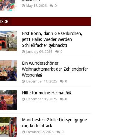
May 15, 2026
0
TSCH
Erst Bonn, dann Gelsenkirchen,
jetzt Halle: Wieder werden
Schließfächer geknackt!
January 04, 2026
0
Ein wunderschöner
Weihnachtsmarkt der Zehlendorfer
Wespen!📸
December 11, 2025
0
Hilfe für meine Heimat.!📸
December 06, 2025
0
Manchester: 2 killed in synagogue
car, knife attack
October 02, 2025
0