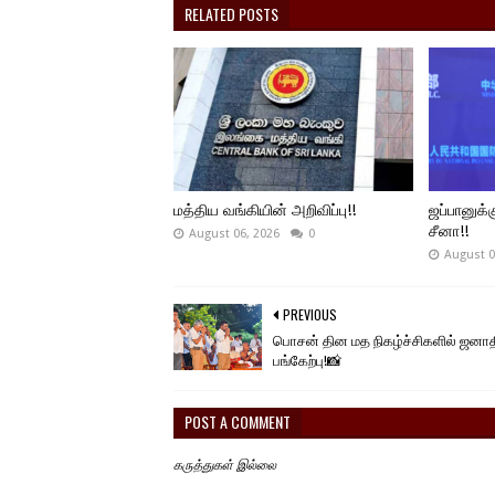
RELATED POSTS
மத்திய வங்கியின் அறிவிப்பு!!
ஜப்பானுக்க
சீனா!!
August 06, 2026
0
August 0
PREVIOUS
பொசன் தின மத நிகழ்ச்சிகளில் ஜனாத
பங்கேற்பு!📸
POST A COMMENT
கருத்துகள் இல்லை