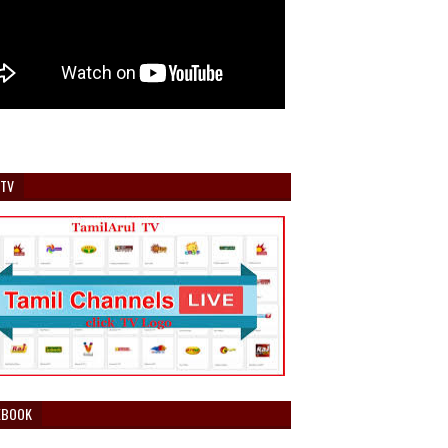
 TV
EBOOK