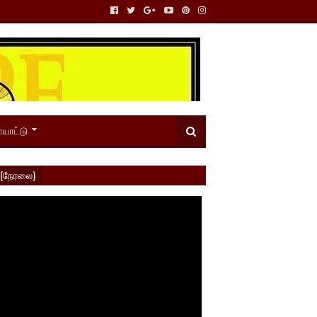
யாட்டு
 (நேரலை)