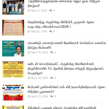
'பத்திரிகைத்துறையில் என்கதை’ எனும் நூல் அறிமுக
நிகழ்வு!!
May 31, 2026
0
நெதர்லாந்து அருள்மிகு லிம்பேர்க் முருகன் ஆலய
வருடாந்த மகோற்ச்சவம்2026 !
May 02, 2026
0
மாமனிதர் பாசறைப்பாணர் தேனிசைச் செல்லப்பா வணக்க
நிகழ்வு-யேர்மனி!
April 30, 2026
0
லன்டன் சௌத்தென்ட் அருள்மிகு கோணேச்சுரர்
திருக்கோவில் 1ம் ஆண்டு நிறைவு சங்குத் திருமஞ்சனப்
பெருவிழா!
April 28, 2026
0
யேர்மனி முன்சன்கிளட்பாக் ஸ்ரீ நவசக்திவிநாயகர் ஆலய
சித்திரா பூரணைம்!
April 25, 2026
0
சித்திராப் பூரணை விரதம் அருள்மிகு ஸ்ரீ வரசித்தி