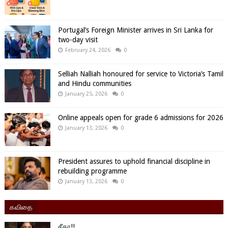
Portugal’s Foreign Minister arrives in Sri Lanka for
two-day visit
February 24, 2026
0
Selliah Nalliah honoured for service to Victoria’s Tamil
and Hindu communities
January 25, 2026
0
Online appeals open for grade 6 admissions for 2026
January 13, 2026
0
President assures to uphold financial discipline in
rebuilding programme
January 13, 2026
0
கவிதை
சீதா!!