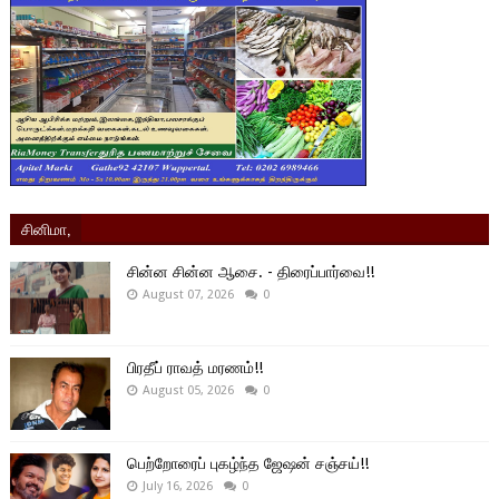
சினிமா,
சின்ன சின்ன ஆசை. - திரைப்பார்வை!!
August 07, 2026
0
பிரதீப் ராவத் மரணம்!!
August 05, 2026
0
பெற்றோரைப் புகழ்ந்த ஜேஷன் சஞ்சய்!!
July 16, 2026
0