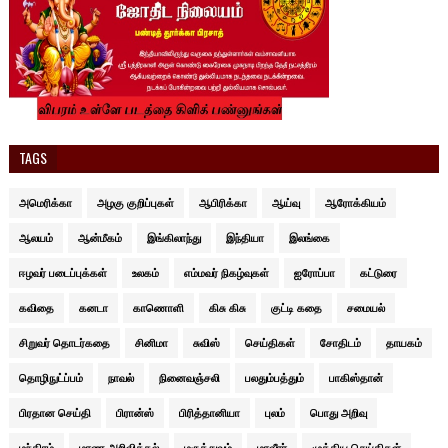
TAGS
அமெரிக்கா
அழகு குறிப்புகள்
ஆபிரிக்கா
ஆய்வு
ஆரோக்கியம்
ஆலயம்
ஆன்மீகம்
இங்கிலாந்து
இந்தியா
இலங்கை
ஈழவர் படைப்புக்கள்
உலகம்
எம்மவர் நிகழ்வுகள்
ஐரோப்பா
கட்டுரை
கவிதை
கனடா
காணொளி
கிசு கிசு
குட்டி கதை
சமையல்
சிறுவர் தொடர்கதை
சினிமா
சுவிஸ்
செய்திகள்
சோதிடம்
தாயகம்
தொழிநுட்ப்பம்
நாவல்
நினைவஞ்சலி
பலதும்பத்தும்
பாகிஸ்தான்
பிரதான செய்தி
பிரான்ஸ்
பிரித்தானியா
புலம்
பொது அறிவு