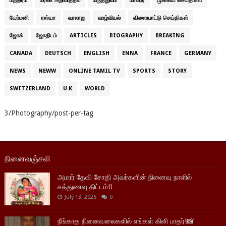
மந்திரம்
மரண அறிவித்தல்
மருத்துவம்
மாவீரர்
முக்கிய செய்திகள்
யேர்மனி
ரஸ்யா
வரலாறு
வாழ்வியல்
விளையாட்டு செய்திகள்
ஜோக்
ஜோதிடம்
ARTICLES
BIOGRAPHY
BREAKING
CANADA
DEUTSCH
ENGLISH
ENNA
FRANCE
GERMANY
NEWS
NEWW
ONLINE TAMIL TV
SPORTS
STORY
SWITZERLAND
U.K
WORLD
3/Photography/post-per-tag
நினைவஞ்சலி
அமரர் தேவி சோதி அவர்களின் நினைவு நாளில்
சத்துணவு திட்டம்!!
July 13, 2026
0
நீங்காத நினைவலைகளில் எங்கள் கிளி பாதர்!📸