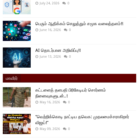
July 24, 2026
0
பெரும் ஆதிக்கம் செலுத்தும் சமூக வலைத்தளம்!!
June 16, 2026
0
AI தொடர்பான அறிவிப்பு!!
June 13, 2026
0
மாவீரர்
கட்டளைத் தளபதி பிரிகேடியர் சொர்ணம்
நினைவுகளுடன்..!
May 16, 2026
0
“வெற்றிக்கொடி நாட்டிய தவெக: முதலமைச்சராகிறார்
விஜய்!”
May 09, 2026
0