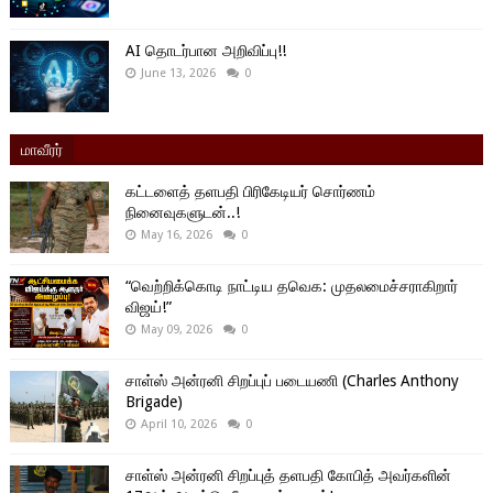
AI தொடர்பான அறிவிப்பு!!
June 13, 2026
0
மாவீரர்
கட்டளைத் தளபதி பிரிகேடியர் சொர்ணம்
நினைவுகளுடன்..!
May 16, 2026
0
“வெற்றிக்கொடி நாட்டிய தவெக: முதலமைச்சராகிறார்
விஜய்!”
May 09, 2026
0
சாள்ஸ் அன்ரனி சிறப்புப் படையணி (Charles Anthony
Brigade)
April 10, 2026
0
சாள்ஸ் அன்ரனி சிறப்புத் தளபதி கோபித் அவர்களின்