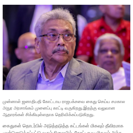
முன்னாள் ஜனாதிபதி கோட்டாய ராஜபக்சவை கைது செய்ய சமகால
அநுர அரசாங்கம் முனைப்பு காட்டி வருகிறது.இதற்கு வலுவான
ஆதாரங்கள் சிக்கியுள்ளதாக தெரிவிக்கப்படுகிறது.
கைதுகள் தொடர்பில் அடுத்தடுத்த கட்டங்கள் மிகவும் தீவிரமாக
முன்னெடுக்கப்பட்டு வரும் நிலையில், கோட்டாபய மிகவும் அச்ச