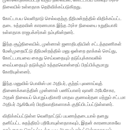
நிலையில் உள்ளதாக தெரிவிக்கப்படுகிறது.
கோட்டாபய வெளிநாடு செல்வதற்கு நீதிமன்றத்தில் விதிக்கப்பட்ட
தடை உத்தரவின் காரணமாக இந்த அச்ச நிலையை உறுதியாகி
உள்ளதாக ராஜபக்சர்கள் நம்புகின்றனர்.
இந்த சூழ்நிலையில், முன்னாள் ஜனாதிபதியின் சட்டத்தரணிகள்
மேன்முறையீட்டு நீதிமன்றத்தில் மனு ஒன்றை தாக்கல் செய்து,
கோட்டபாயவை கைது செய்வதையும் தடுப்புக்காவலில்
வைப்பதையும் தடுக்கும் உத்தரவொன்றைப் பிறப்பிக்குமாறு
கோரியுள்ளனர்.
இந்த மனுவில் பொலிஸ் மா அதிபர், குற்றப் புலனாய்வுத்
திணைக்களத்தின் முன்னாள் பணிப்பாளர் ஷானி அபேசேகர,
அதன் நிலையப் பொறுப்பதிகாரி மாதவ குணவர்தன மற்றும் சட்டமா
அதிபர் ஆகியோர் பிரதிவாதிகளாகக் குறிப்பிடப்பட்டுள்ளனர்.
விதிக்கப்பட்டுள்ள வெளிநாட்டுப் பயணத்தடையால் தனது
தனிப்பட்ட சுதந்திரம் பறிபோயுள்ளதாகவும், இதன் காரணமாகவே
தாம் கைது செய்யப்படக்கூடிய அபாயம் ஏற்பட்டுள்ளதாகவும்