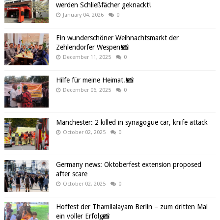
werden Schließfächer geknackt!
January 04, 2026
0
Ein wunderschöner Weihnachtsmarkt der
Zehlendorfer Wespen!📸
December 11, 2025
0
Hilfe für meine Heimat.!📸
December 06, 2025
0
Manchester: 2 killed in synagogue car, knife attack
October 02, 2025
0
Germany news: Oktoberfest extension proposed
after scare
October 02, 2025
0
Hoffest der Thamilalayam Berlin – zum dritten Mal
ein voller Erfolg📸