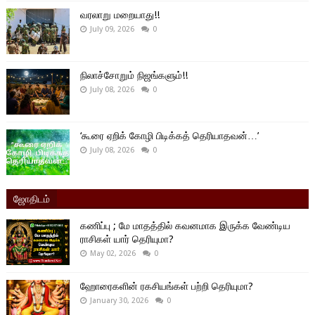
வரலாறு மறையாது!!
July 09, 2026
0
நிலாச்சோறும் நிஜங்களும்!!
July 08, 2026
0
‘கூரை ஏறிக் கோழி பிடிக்கத் தெரியாதவன்…’
July 08, 2026
0
ஜோதிடம்
கணிப்பு ; மே மாதத்தில் கவனமாக இருக்க வேண்டிய
ராசிகள் யார் தெரியுமா?
May 02, 2026
0
ஹோரைகளின் ரகசியங்கள் பற்றி தெரியுமா?
January 30, 2026
0