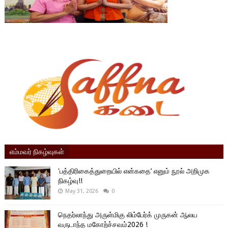
எம்மவர் நிகழ்வுகள்
'பத்திரிகைத்துறையில் என்கதை’ எனும் நூல் அறிமுக
நிகழ்வு!!
May 31, 2026
0
நெதர்லாந்து அருள்மிகு லிம்பேர்க் முருகன் ஆலய
வருடாந்த மகோற்ச்சவம்2026 !