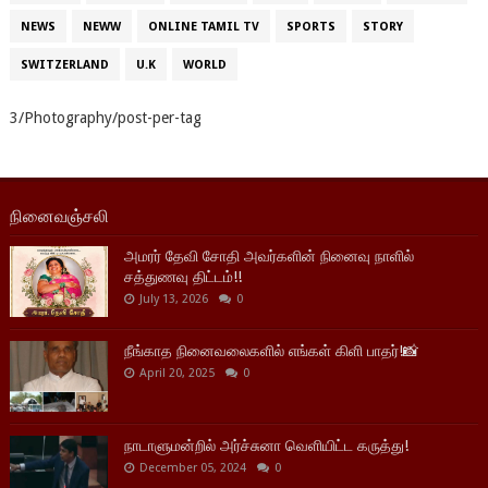
NEWS
NEWW
ONLINE TAMIL TV
SPORTS
STORY
SWITZERLAND
U.K
WORLD
3/Photography/post-per-tag
நினைவஞ்சலி
அமரர் தேவி சோதி அவர்களின் நினைவு நாளில்
சத்துணவு திட்டம்!!
July 13, 2026
0
நீங்காத நினைவலைகளில் எங்கள் கிளி பாதர்!📸
April 20, 2025
0
நாடாளுமன்றில் அர்ச்சுனா வெளியிட்ட கருத்து!
December 05, 2024
0