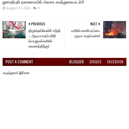
ஜனாதிபதி தலைமையில் அவசர கலந்துரையாடல்!!
August 07, 2026
0
PREVIOUS
NEXT
திருநெல்வேலிச் சந்தி
பாரிஸ் வான்பரப்பை
– ஆடியபாதம் வீதி
மூடிய கரும்புகை!
பொதுமக்களின்
கவனத்திற்கு!
POST A COMMENT
BLOGGER
DISQUS
FACEBOOK
கருத்துகள் இல்லை