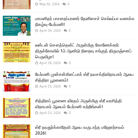
May 02, 2026
0
மாமனிதர் பாசறைப்பாணர் தேனிசைச் செல்லப்பா வணக்க
நிகழ்வு-யேர்மனி!
April 30, 2026
0
லன்டன் சௌத்தென்ட் அருள்மிகு கோணேச்சுரர்
திருக்கோவில் 1ம் ஆண்டு நிறைவு சங்குத் திருமஞ்சனப்
பெருவிழா!
April 28, 2026
0
யேர்மனி முன்சன்கிளட்பாக் ஸ்ரீ நவசக்திவிநாயகர் ஆலய
சித்திரா பூரணைம்!
April 25, 2026
0
சித்திராப் பூரணை விரதம் அருள்மிகு ஸ்ரீ வரசித்தி
விநாயகர் ஆலயம் யேர்மனி கற்றிங்கன்!
April 25, 2026
0
ஸ்ரீ நவதுர்க்காதேவி ஆலய வருடாந்த மஹோற்சவம்
2026!