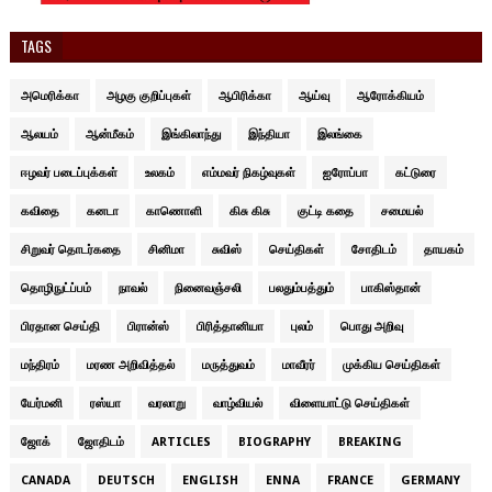
TAGS
அமெரிக்கா
அழகு குறிப்புகள்
ஆபிரிக்கா
ஆய்வு
ஆரோக்கியம்
ஆலயம்
ஆன்மீகம்
இங்கிலாந்து
இந்தியா
இலங்கை
ஈழவர் படைப்புக்கள்
உலகம்
எம்மவர் நிகழ்வுகள்
ஐரோப்பா
கட்டுரை
கவிதை
கனடா
காணொளி
கிசு கிசு
குட்டி கதை
சமையல்
சிறுவர் தொடர்கதை
சினிமா
சுவிஸ்
செய்திகள்
சோதிடம்
தாயகம்
தொழிநுட்ப்பம்
நாவல்
நினைவஞ்சலி
பலதும்பத்தும்
பாகிஸ்தான்
பிரதான செய்தி
பிரான்ஸ்
பிரித்தானியா
புலம்
பொது அறிவு
மந்திரம்
மரண அறிவித்தல்
மருத்துவம்
மாவீரர்
முக்கிய செய்திகள்
யேர்மனி
ரஸ்யா
வரலாறு
வாழ்வியல்
விளையாட்டு செய்திகள்
ஜோக்
ஜோதிடம்
ARTICLES
BIOGRAPHY
BREAKING
CANADA
DEUTSCH
ENGLISH
ENNA
FRANCE
GERMANY