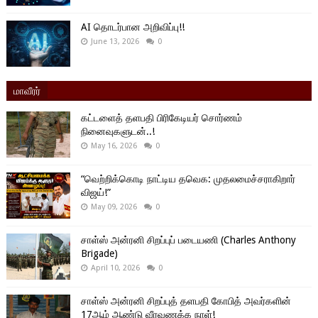
AI தொடர்பான அறிவிப்பு!!
June 13, 2026
0
மாவீரர்
கட்டளைத் தளபதி பிரிகேடியர் சொர்ணம்
நினைவுகளுடன்..!
May 16, 2026
0
“வெற்றிக்கொடி நாட்டிய தவெக: முதலமைச்சராகிறார்
விஜய்!”
May 09, 2026
0
சாள்ஸ் அன்ரனி சிறப்புப் படையணி (Charles Anthony
Brigade)
April 10, 2026
0
சாள்ஸ் அன்ரனி சிறப்புத் தளபதி கோபித் அவர்களின்
17ஆம் ஆண்டு வீரவணக்க நாள்!