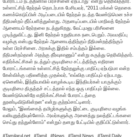
போராட்டம் நடத்தினால் பிரச்சினை ஏற்படாது” என்று தெரிவித்தார்.
உள்ளாட்சித் தேர்தல் தொடர்பாக பேசியவர், “2011 மக்கள் தொகை
கணக்கெடுப்பின் அடிப்படையில் தேர்தல் நடத்த வேண்டுமென உச்ச
நீதிமன்றம் தீர்ப்பளித்துள்ளது. அதனடிப்படையில் மாநிலத் தேர்தல்
ஆணையம் தேர்தலை நடத்துகிறது. வேட்புமனு பரிசீலனை
முடிந்துவிட்டது. இனி தேர்தல் உறுதியாக நடைபெறும். அவமதிப்பு
வழக்கு என்பது தேர்தல் ஆணையத்திற்கும் நீதிமன்றத்திற்கும்
உள்ள பிரச்சினை. அரசுக்கு இதில் சம்பந்தம் இல்லை.
நீதிமன்றம்தான் அதற்கு தீர்வுகாணும்” என்று கருத்து தெரிவித்தார்.
எதிர்க்கட்சிகள் நடத்தும் குடியுரிமை சட்டத்திற்கு எதிரான
போராட்டங்களால் உள்ளாட்சித் தேர்தலுக்கு பாதிப்பு ஏற்படுமா என்ற
கேள்விக்கு பதிலளித்த முதல்வர், “எவ்வித பாதிப்பும் ஏற்படாது.
ஏனெனில், இந்தியாவில் வாழக்கூடிய இந்தியர்கள் யாருக்கும்
குடியுரிமை திருத்தச் சட்டத்தால் எந்த ஒரு பாதிப்பும் இல்லை.
வேண்டுமென்றே எதிர்க்கட்சிகள் போராட்டத்தை
தூண்டிவிடுகின்றன” என்று குற்றம்சாட்டினார்.
மேலும், “இலங்கைத் தமிழர்களுக்கு இரட்டை குடியுரிமை வழங்க
வலியுறுத்தியுள்ளோம். அவர்களுக்கு அனைத்து நலத்திட்டங்களை
செய்து தந்துள்ளோம்” என்றும் தனது பேட்டியில் குறிப்பிட்டுள்ளார்.
#Tamilarul.net #Tamil #News #Tamil News #Tamil Daily