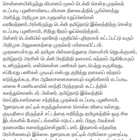
சென்னையிலிருந்து விமானம் மூலம் டெல்லி சென்ற முதல்வர்
எடப்பாடி பழனிசாமியை, விமான நிலையத்தில் பூங்கொத்து
அளித்து அதிமுக நாடாளுமன்ற உறுப்பினர்கள்
வரவேற்றனர்.அங்கிருந்து டெல்லி தமிழ்நாடு இல்லத்திற்கு சென்ற
எடப்பாடி பழனிசாமி, சிறிது நேரம் ஓய்வெடுத்தார்.
பின்னர் டெல்லியில் ஷாகேத் பகுதியில் புதிதாகக் கட்டப்பட்டு வரும்
அதிமுக அலுவலகத்தை முதல்வர் பார்வையிட்டார்.
முதலமைச்சருடன் தமிழக மீன்வளத்துறை அமைச்சர் ஜெயக்குமார்,
தமிழ்நாடு அரசின் டெல்லி பிரதிநிதி தளவாய் சுந்தரம் ஆகியோரும்
உடனிருந்தனர். என்னென்ன பணிகள் நடைபெற்று வருகிறது,
எப்போது பணிகள் முடியும் என்பது குறித்து தளவாய் சுந்தரம்
எடுத்துக்கூற, சில ஆலோசனைகளையும் வழங்கினார் எடப்பாடி.
மாலை 4 மணியளவில் காந்தி பிறந்தநாள் கூட்டத்தில்
கலந்துகொண்டார். பின்னர், தமிழ்நாடு இல்லத்தில்
செய்தியாளர்களை சந்தித்த முதல்வர் எடப்பாடி பழனிசாமி,
“ஜனநாயக நாட்டில் கருத்துக்களை சொல்ல உரிமை உள்ளது.
குடியுரிமை திருத்தச் சட்டத்தை எதிர்த்து தமிழகத்தில் ஒரு சில
இடங்களில் போராட்டங்களில் ஈடுபட்டனர். பிறகு அவர்கள்
தானாகவே கலைந்துசென்றுவிட்டனர். இதனால் எந்தவித
பிரச்சினையும் இல்லை. ஜனநாயக நாட்டில் அகிம்சை முறைப்படி