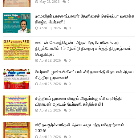
May 02, 2026
0
மாமனிதர் பாசறைப்பாணர் தேனிசைச் செல்லப்பா வணக்க
நிகழ்வு-யேர்மனி!
April 30, 2026
0
லன்டன் சௌத்தென்ட் அருள்மிகு கோணேச்சுரர்
திருக்கோவில் 1ம் ஆண்டு நிறைவு சங்குத் திருமஞ்சனப்
பெருவிழா!
April 28, 2026
0
யேர்மனி முன்சன்கிளட்பாக் ஸ்ரீ நவசக்திவிநாயகர் ஆலய
சித்திரா பூரணைம்!
April 25, 2026
0
சித்திராப் பூரணை விரதம் அருள்மிகு ஸ்ரீ வரசித்தி
விநாயகர் ஆலயம் யேர்மனி கற்றிங்கன்!
April 25, 2026
0
ஸ்ரீ நவதுர்க்காதேவி ஆலய வருடாந்த மஹோற்சவம்
2026!
April 19, 2026
0