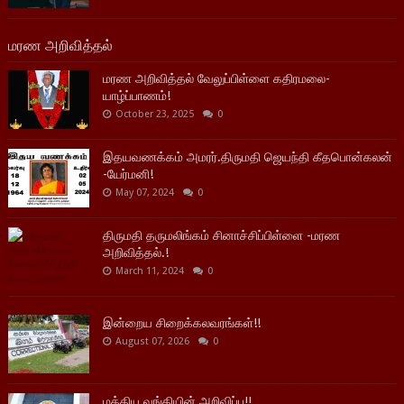
மரண அறிவித்தல்
மரண அறிவித்தல் வேலுப்பிள்ளை கதிரமலை-
யாழ்ப்பாணம்!
October 23, 2025
0
இதயவணக்கம் அமரர்.திருமதி ஜெயந்தி கீதபொன்கலன்
-யேர்மனி!
May 07, 2024
0
திருமதி தருமலிங்கம் சினாச்சிப்பிள்ளை -மரண
அறிவித்தல்.!
March 11, 2024
0
இன்றைய சிறைக்கலவரங்கள்!!
August 07, 2026
0
மத்திய வங்கியின் அறிவிப்பு!!