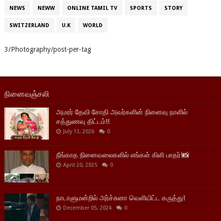
NEWS
NEWW
ONLINE TAMIL TV
SPORTS
STORY
SWITZERLAND
U.K
WORLD
3/Photography/post-per-tag
நினைவஞ்சலி
அமரர் தேவி சோதி அவர்களின் நினைவு நாளில்
சத்துணவு திட்டம்!!
July 13, 2026
0
நீங்காத நினைவலைகளில் எங்கள் கிளி பாதர்!📸
April 20, 2025
0
நாடாளுமன்றில் அர்ச்சுனா வெளியிட்ட கருத்து!
December 05, 2024
0