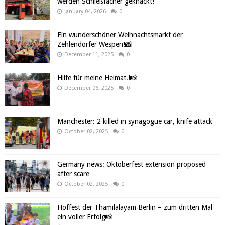
werden Schließfächer geknackt!
January 04, 2026
0
Ein wunderschöner Weihnachtsmarkt der
Zehlendorfer Wespen!📸
December 11, 2025
0
Hilfe für meine Heimat.!📸
December 06, 2025
0
Manchester: 2 killed in synagogue car, knife attack
October 02, 2025
0
Germany news: Oktoberfest extension proposed
after scare
October 02, 2025
0
Hoffest der Thamilalayam Berlin – zum dritten Mal
ein voller Erfolg📸