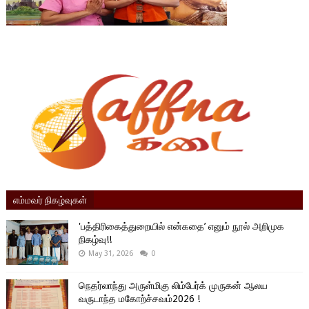
எம்மவர் நிகழ்வுகள்
'பத்திரிகைத்துறையில் என்கதை’ எனும் நூல் அறிமுக
நிகழ்வு!!
May 31, 2026
0
நெதர்லாந்து அருள்மிகு லிம்பேர்க் முருகன் ஆலய
வருடாந்த மகோற்ச்சவம்2026 !