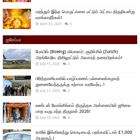
மறந்தும் இந்த பொருட்களை மட்டும் அட்சய திருதியன்று
வாங்காதீர்கள்!
April 20, 2025
0
ஐரோப்பா
போயிங் (Boeing) விமானம்: சூரிச்சில் (Zurich)
அரங்கேறிய திகிலூட்டும் அவசரத் தரையிறக்கம்!
July 15, 2026
0
பிரித்தானியாவில் யாழ்ப்பாணப் பல்கலைக்கழகத்
துணைவேந்தருக்கு உற்சாக வரவேற்பு..!
July 11, 2026
0
லண்டன் வோல்சிங்கம் திருத்தல அன்னையின் ஜூலை
மாத வருடாந்த திருநாள் 2026!
July 10, 2026
0
காரில் இங்கிலாந்து கொடியைத் பறக்கவிட்டால் £1,000
அபராதம்.!