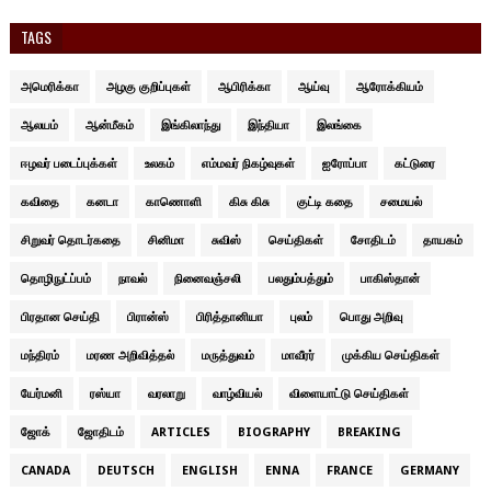
TAGS
அமெரிக்கா
அழகு குறிப்புகள்
ஆபிரிக்கா
ஆய்வு
ஆரோக்கியம்
ஆலயம்
ஆன்மீகம்
இங்கிலாந்து
இந்தியா
இலங்கை
ஈழவர் படைப்புக்கள்
உலகம்
எம்மவர் நிகழ்வுகள்
ஐரோப்பா
கட்டுரை
கவிதை
கனடா
காணொளி
கிசு கிசு
குட்டி கதை
சமையல்
சிறுவர் தொடர்கதை
சினிமா
சுவிஸ்
செய்திகள்
சோதிடம்
தாயகம்
தொழிநுட்ப்பம்
நாவல்
நினைவஞ்சலி
பலதும்பத்தும்
பாகிஸ்தான்
பிரதான செய்தி
பிரான்ஸ்
பிரித்தானியா
புலம்
பொது அறிவு
மந்திரம்
மரண அறிவித்தல்
மருத்துவம்
மாவீரர்
முக்கிய செய்திகள்
யேர்மனி
ரஸ்யா
வரலாறு
வாழ்வியல்
விளையாட்டு செய்திகள்
ஜோக்
ஜோதிடம்
ARTICLES
BIOGRAPHY
BREAKING
CANADA
DEUTSCH
ENGLISH
ENNA
FRANCE
GERMANY