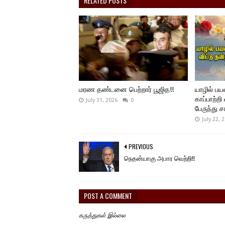
RELATED POSTS
மரண தண்டனை பெற்றார் பூஜித!!
யாழில் ப
காப்பாற்றி
July 31, 2026
0
பேருந்து ச
July 22, 
PREVIOUS
நெதன்யாகு அபார வெற்றி!!
POST A COMMENT
கருத்துகள் இல்லை