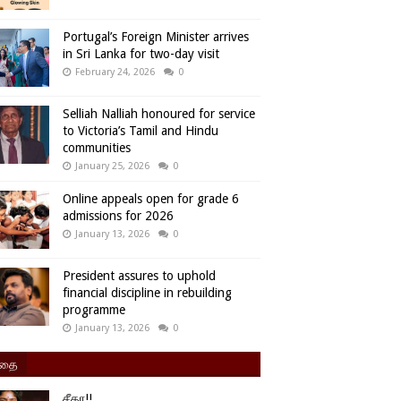
Portugal’s Foreign Minister arrives
in Sri Lanka for two-day visit
February 24, 2026
0
Selliah Nalliah honoured for service
to Victoria’s Tamil and Hindu
communities
January 25, 2026
0
Online appeals open for grade 6
admissions for 2026
January 13, 2026
0
President assures to uphold
financial discipline in rebuilding
programme
January 13, 2026
0
ிதை
சீதா!!