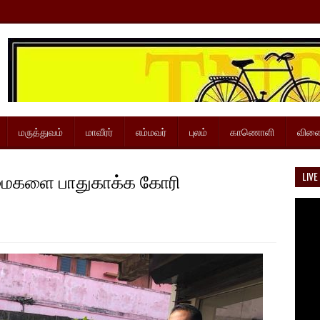
மருத்துவம்
மாவீரர்
எம்மவர்
புலம்
காணொளி
விளை
மைகளை பாதுகாக்க கோரி
LIVE