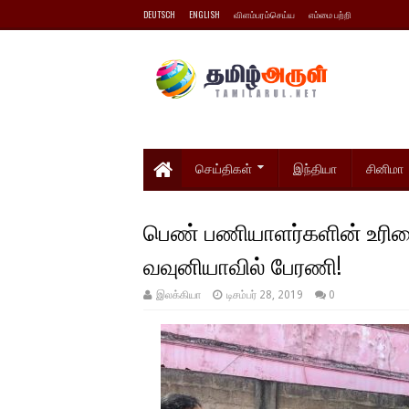
DEUTSCH
ENGLISH
விளம்பரம்செய்ய
எம்மை பற்றி
செய்திகள்
இந்தியா
சினிமா
பெண் பணியாளர்களின் உரி
வவுனியாவில் பேரணி!
இலக்கியா
டிசம்பர் 28, 2019
0