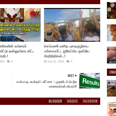
யணிகளின் உயிரைக்
செம்மணி மனித புதைகுழியை
 விட்டு தன்னுயிரை விட்ட
பார்வையிட்ட ஐரோப்பிய ஒன்றிய
ாரதி.!
பிரதிநிதிகள்..!
2026
0
July 22, 2026
0
ENG
NEXT
க.பொ.த. உயர்தரப் பரீட்சை – முதலிடம் பெற்ற
மாணவர்கள் விபரம்!!
BLOGGER
DISQUS
FACEBOOK