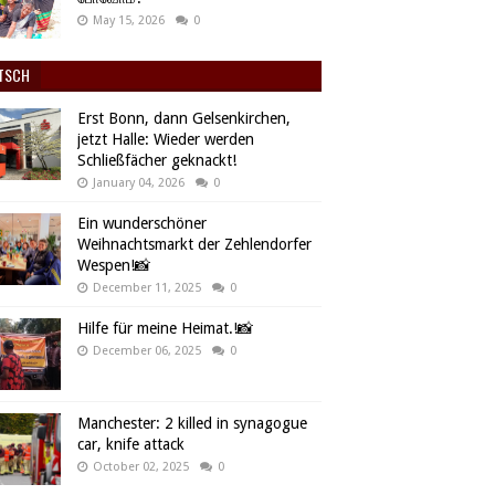
May 15, 2026
0
TSCH
Erst Bonn, dann Gelsenkirchen,
jetzt Halle: Wieder werden
Schließfächer geknackt!
January 04, 2026
0
Ein wunderschöner
Weihnachtsmarkt der Zehlendorfer
Wespen!📸
December 11, 2025
0
Hilfe für meine Heimat.!📸
December 06, 2025
0
Manchester: 2 killed in synagogue
car, knife attack
October 02, 2025
0