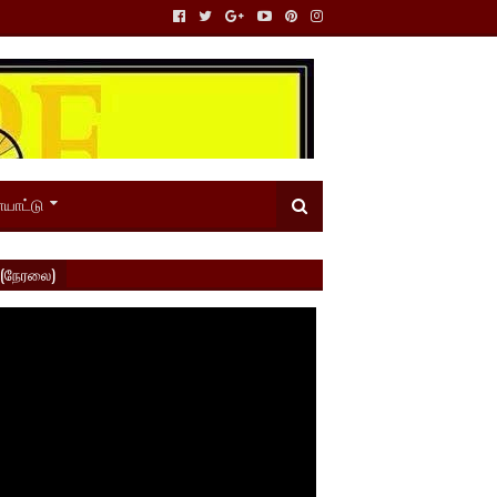
யாட்டு
 (நேரலை)