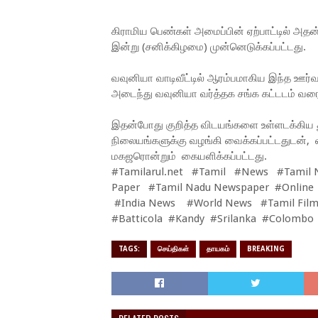
கிராமிய பெண்கள் அமைப்பின் ஏற்பாட்டில் அத
இன்று (சனிக்கிழமை) முன்னெடுக்கப்பட்டது.
வவுனியா வாடிவீட்டில் ஆரம்பமாகிய இந்த ஊர
அடைந்து வவுனியா வர்த்தக சங்க கட்டடம் வரை
இதன்போது குறித்த விடயங்களை உள்ளடக்கிய துண
நிலையங்களுக்கு வழங்கி வைக்கப்பட்டதுடன், வர்
மகஜரொன்றும் கையளிக்கப்பட்டது.
#Tamilarul.net #Tamil #News #Tamil 
Paper #Tamil Nadu Newspaper #Online
#India News #World News #Tamil Film
#Batticola #Kandy #Srilanka #Colombo
TAGS:
செய்திகள்
தாயகம்
BREAKING