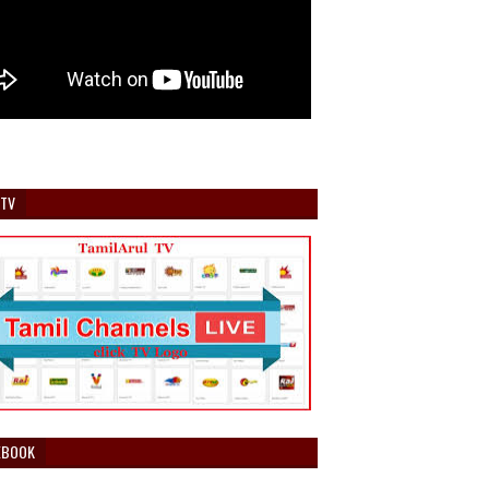
 TV
EBOOK