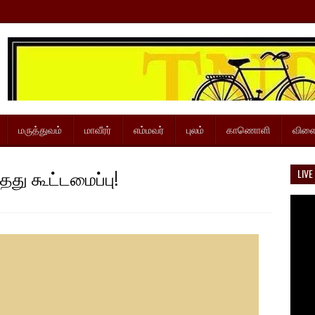
மருத்துவம்
மாவீரர்
எம்மவர்
புலம்
காணொளி
விளை
தது கூட்டமைப்பு!
LIVE