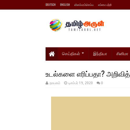
DEUTSCH
ENGLISH
விளம்பரம்செய்ய
எம்மை பற்றி
செய்திகள்
இந்தியா
சினிமா
உடல்களை எரிப்பதா? அறிவித்
தாயகம்
டிசம்பர் 19, 2020
0