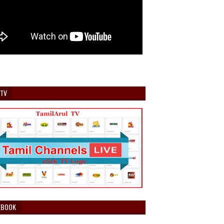
 TV
EBOOK