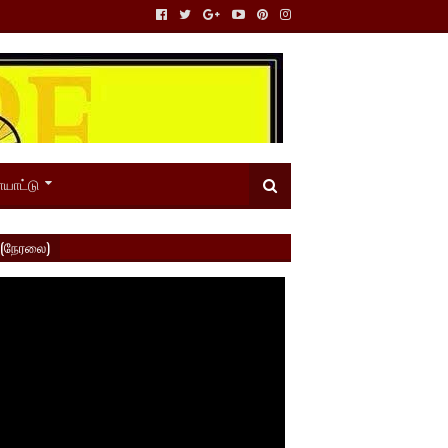
யாட்டு
 (நேரலை)