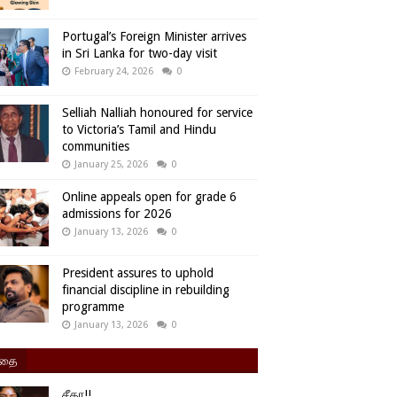
Portugal’s Foreign Minister arrives
in Sri Lanka for two-day visit
February 24, 2026
0
Selliah Nalliah honoured for service
to Victoria’s Tamil and Hindu
communities
January 25, 2026
0
Online appeals open for grade 6
admissions for 2026
January 13, 2026
0
President assures to uphold
financial discipline in rebuilding
programme
January 13, 2026
0
ிதை
சீதா!!