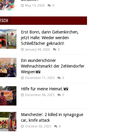
May 15, 2026
0
TSCH
Erst Bonn, dann Gelsenkirchen,
jetzt Halle: Wieder werden
Schließfächer geknackt!
January 04, 2026
0
Ein wunderschöner
Weihnachtsmarkt der Zehlendorfer
Wespen!📸
December 11, 2025
0
Hilfe für meine Heimat.!📸
December 06, 2025
0
Manchester: 2 killed in synagogue
car, knife attack
October 02, 2025
0