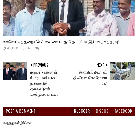
வல்வெட்டித்துறையில் சிலை வைப்பது தொடர்பில் நீதிமன்ற உத்தரவு!!
August 05, 2026
0
PREVIOUS
NEXT
ரஷ்யா - உக்ரைன்
சீனாவில் மீண்டும்
போர் - வல்லரசு
திடிரென கொரோனா
நாடுகளின்
பலி
தலைவர்கள்
கலந்துரையாடல்!
POST A COMMENT
BLOGGER
DISQUS
FACEBOOK
கருத்துகள் இல்லை