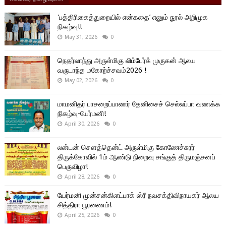
'பத்திரிகைத்துறையில் என்கதை’ எனும் நூல் அறிமுக
நிகழ்வு!!
May 31, 2026
0
நெதர்லாந்து அருள்மிகு லிம்பேர்க் முருகன் ஆலய
வருடாந்த மகோற்ச்சவம்2026 !
May 02, 2026
0
மாமனிதர் பாசறைப்பாணர் தேனிசைச் செல்லப்பா வணக்க
நிகழ்வு-யேர்மனி!
April 30, 2026
0
லன்டன் சௌத்தென்ட் அருள்மிகு கோணேச்சுரர்
திருக்கோவில் 1ம் ஆண்டு நிறைவு சங்குத் திருமஞ்சனப்
பெருவிழா!
April 28, 2026
0
யேர்மனி முன்சன்கிளட்பாக் ஸ்ரீ நவசக்திவிநாயகர் ஆலய
சித்திரா பூரணைம்!
April 25, 2026
0