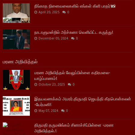
நீங்காத நினைவலைகளில் எங்கள் கிளி பாதர்!📸
April 20, 2025
0
நாடாளுமன்றில் அர்ச்சுனா வெளியிட்ட கருத்து!
December 05, 2024
0
மரண அறிவித்தல்
மரண அறிவித்தல் வேலுப்பிள்ளை கதிரமலை-
யாழ்ப்பாணம்!
October 23, 2025
0
இதயவணக்கம் அமரர்.திருமதி ஜெயந்தி கீதபொன்கலன்
-யேர்மனி!
May 07, 2024
0
திருமதி தருமலிங்கம் சினாச்சிப்பிள்ளை -மரண
அறிவித்தல்.!