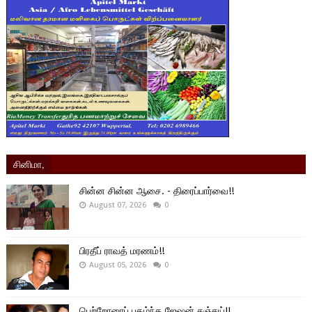
சினிமா,
சின்ன சின்ன ஆசை. - திரைப்பார்வை!!
August 07, 2026
0
பிரதீப் ராவத் மரணம்!!
August 05, 2026
0
பெற்றோரைப் புகழ்ந்த ஜேஷன் சஞ்சய்!!