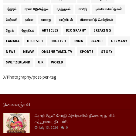
மந்திரம்
மரண அறிவித்தல்
மருத்துவம்
மாவீரர்
முக்கிய செய்திகள்
யேர்மனி
ரஸ்யா
வரலாறு
வாழ்வியல்
விளையாட்டு செய்திகள்
ஜோக்
ஜோதிடம்
ARTICLES
BIOGRAPHY
BREAKING
CANADA
DEUTSCH
ENGLISH
ENNA
FRANCE
GERMANY
NEWS
NEWW
ONLINE TAMIL TV
SPORTS
STORY
SWITZERLAND
U.K
WORLD
3/Photography/post-per-tag
நினைவஞ்சலி
அமரர் தேவி சோதி அவர்களின் நினைவு நாளில்
சத்துணவு திட்டம்!!
July 13, 2026
0