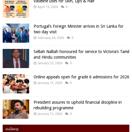
Vaseline uses for Skin, Lips & Hair
April 15, 2026
0
Portugal’s Foreign Minister arrives in Sri Lanka for
two-day visit
February 24, 2026
0
Selliah Nalliah honoured for service to Victoria’s Tamil
and Hindu communities
January 25, 2026
0
Online appeals open for grade 6 admissions for 2026
January 13, 2026
0
President assures to uphold financial discipline in
rebuilding programme
January 13, 2026
0
கவிதை