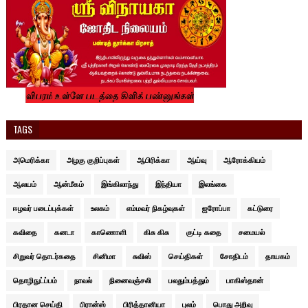
TAGS
அமெரிக்கா
அழகு குறிப்புகள்
ஆபிரிக்கா
ஆய்வு
ஆரோக்கியம்
ஆலயம்
ஆன்மீகம்
இங்கிலாந்து
இந்தியா
இலங்கை
ஈழவர் படைப்புக்கள்
உலகம்
எம்மவர் நிகழ்வுகள்
ஐரோப்பா
கட்டுரை
கவிதை
கனடா
காணொளி
கிசு கிசு
குட்டி கதை
சமையல்
சிறுவர் தொடர்கதை
சினிமா
சுவிஸ்
செய்திகள்
சோதிடம்
தாயகம்
தொழிநுட்ப்பம்
நாவல்
நினைவஞ்சலி
பலதும்பத்தும்
பாகிஸ்தான்
பிரதான செய்தி
பிரான்ஸ்
பிரித்தானியா
புலம்
பொது அறிவு