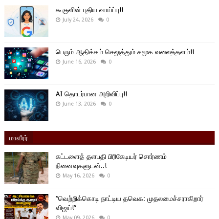
கூகுளின் புதிய வாய்ப்பு!!
July 24, 2026
0
பெரும் ஆதிக்கம் செலுத்தும் சமூக வலைத்தளம்!!
June 16, 2026
0
AI தொடர்பான அறிவிப்பு!!
June 13, 2026
0
மாவீரர்
கட்டளைத் தளபதி பிரிகேடியர் சொர்ணம்
நினைவுகளுடன்..!
May 16, 2026
0
“வெற்றிக்கொடி நாட்டிய தவெக: முதலமைச்சராகிறார்
விஜய்!”
May 09, 2026
0