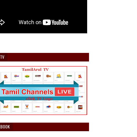
 TV
EBOOK