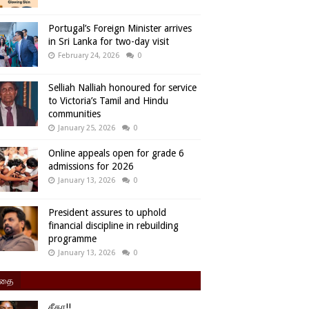
Portugal’s Foreign Minister arrives
in Sri Lanka for two-day visit
February 24, 2026
0
Selliah Nalliah honoured for service
to Victoria’s Tamil and Hindu
communities
January 25, 2026
0
Online appeals open for grade 6
admissions for 2026
January 13, 2026
0
President assures to uphold
financial discipline in rebuilding
programme
January 13, 2026
0
ிதை
சீதா!!