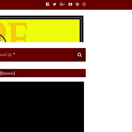
யாட்டு
 (நேரலை)