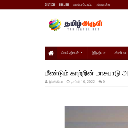
DEUTSCH
ENGLISH
விளம்பரம்செய்ய
எம்மை பற்றி
செய்திகள்
இந்தியா
சினிமா
மீண்டும் காற்றின் மாசுபாடு அத
இலக்கியா
டிசம்பர் 10, 2022
0