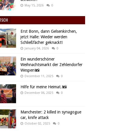
May 15, 2026
0
TSCH
Erst Bonn, dann Gelsenkirchen,
jetzt Halle: Wieder werden
Schließfächer geknackt!
January 04, 2026
0
Ein wunderschöner
Weihnachtsmarkt der Zehlendorfer
Wespen!📸
December 11, 2025
0
Hilfe für meine Heimat.!📸
December 06, 2025
0
Manchester: 2 killed in synagogue
car, knife attack
October 02, 2025
0