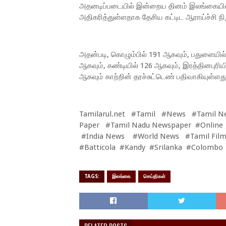
அதனடிப்படையில் இன்றைய தினம் இலங்கையின் ச
அதிகரித்துள்ளதாக தேசிய கட்டிட ஆராய்ச்சி நிற
அதன்படி, கொழும்பில் 191 ஆகவும், பதுளையில
ஆகவும், கண்டியில் 126 ஆகவும், இரத்தினபுரிய
ஆகவும் காற்றின் தரச்சுட்டெண் பதிவாகியுள்ளது
Tamilarul.net #Tamil #News #Tamil N
Paper #Tamil Nadu Newspaper #Online
#India News #World News #Tamil Film
#Batticola #Kandy #Srilanka #Colombo
TAGS:
இலங்கை
செய்திகள்
RELATED POSTS