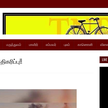
மருத்துவம்
மாவீரர்
எம்மவர்
புலம்
காணொளி
விளை
ிகரிப்பு!!
LIVE