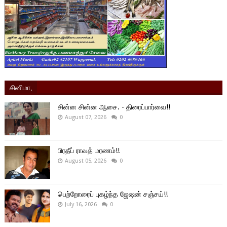
சினிமா,
சின்ன சின்ன ஆசை. - திரைப்பார்வை!!
August 07, 2026
0
பிரதீப் ராவத் மரணம்!!
August 05, 2026
0
பெற்றோரைப் புகழ்ந்த ஜேஷன் சஞ்சய்!!
July 16, 2026
0