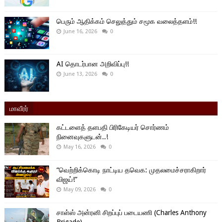
பெரும் ஆதிக்கம் செலுத்தும் சமூக வலைத்தளம்!!
June 16, 2026
0
AI தொடர்பான அறிவிப்பு!!
June 13, 2026
0
மாவீரர்
கட்டளைத் தளபதி பிரிகேடியர் சொர்ணம்
நினைவுகளுடன்..!
May 16, 2026
0
“வெற்றிக்கொடி நாட்டிய தவெக: முதலமைச்சராகிறார்
விஜய்!”
May 09, 2026
0
சாள்ஸ் அன்ரனி சிறப்புப் படையணி (Charles Anthony
Brigade)