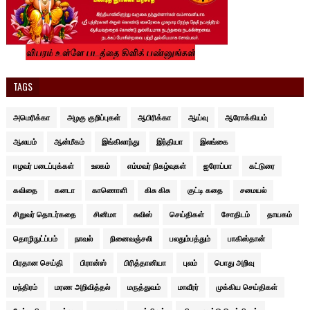
TAGS
அமெரிக்கா
அழகு குறிப்புகள்
ஆபிரிக்கா
ஆய்வு
ஆரோக்கியம்
ஆலயம்
ஆன்மீகம்
இங்கிலாந்து
இந்தியா
இலங்கை
ஈழவர் படைப்புக்கள்
உலகம்
எம்மவர் நிகழ்வுகள்
ஐரோப்பா
கட்டுரை
கவிதை
கனடா
காணொளி
கிசு கிசு
குட்டி கதை
சமையல்
சிறுவர் தொடர்கதை
சினிமா
சுவிஸ்
செய்திகள்
சோதிடம்
தாயகம்
தொழிநுட்ப்பம்
நாவல்
நினைவஞ்சலி
பலதும்பத்தும்
பாகிஸ்தான்
பிரதான செய்தி
பிரான்ஸ்
பிரித்தானியா
புலம்
பொது அறிவு
மந்திரம்
மரண அறிவித்தல்
மருத்துவம்
மாவீரர்
முக்கிய செய்திகள்