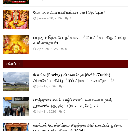
ஹோரைகளின் ரகசியங்கள் பற்றி தெரியுமா?
January 30, 2026
0
மறந்தும் இந்த பொருட்களை மட்டும் அட்சய திருதியன்று
வாங்காதீர்கள்!
April 20, 2025
0
ஐரோப்பா
போயிங் (Boeing) விமானம்: சூரிச்சில் (Zurich)
அரங்கேறிய திகிலூட்டும் அவசரத் தரையிறக்கம்!
July 15, 2026
0
பிரித்தானியாவில் யாழ்ப்பாணப் பல்கலைக்கழகத்
துணைவேந்தருக்கு உற்சாக வரவேற்பு..!
July 11, 2026
0
லண்டன் வோல்சிங்கம் திருத்தல அன்னையின் ஜூலை
மாத வருடாந்த திருநாள் 2026!