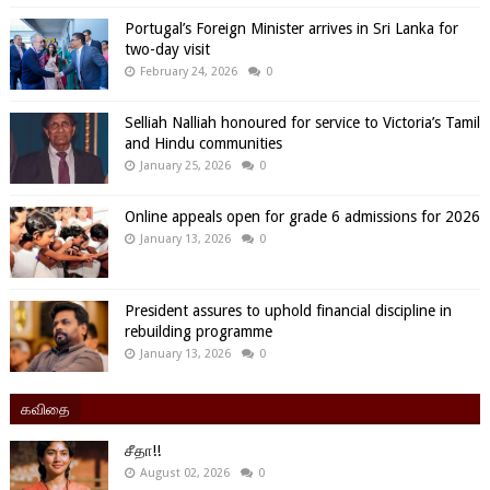
Portugal’s Foreign Minister arrives in Sri Lanka for
two-day visit
February 24, 2026
0
Selliah Nalliah honoured for service to Victoria’s Tamil
and Hindu communities
January 25, 2026
0
Online appeals open for grade 6 admissions for 2026
January 13, 2026
0
President assures to uphold financial discipline in
rebuilding programme
January 13, 2026
0
கவிதை
சீதா!!
August 02, 2026
0