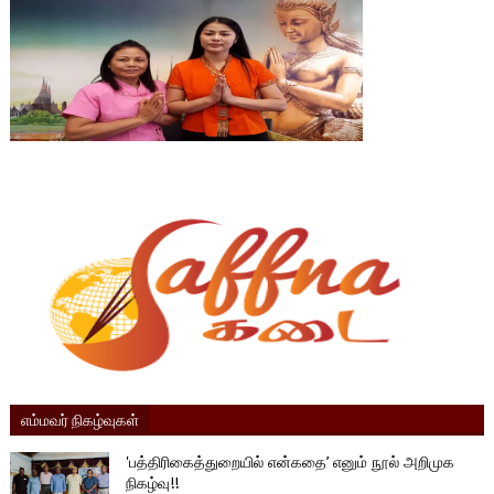
எம்மவர் நிகழ்வுகள்
'பத்திரிகைத்துறையில் என்கதை’ எனும் நூல் அறிமுக
நிகழ்வு!!