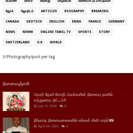
யேர்மனி
ரஸ்யா
வரலாறு
வாழ்வியல்
விளையாட்டு செய்திகள்
ஜோக்
ஜோதிடம்
ARTICLES
BIOGRAPHY
BREAKING
CANADA
DEUTSCH
ENGLISH
ENNA
FRANCE
GERMANY
NEWS
NEWW
ONLINE TAMIL TV
SPORTS
STORY
SWITZERLAND
U.K
WORLD
3/Photography/post-per-tag
நினைவஞ்சலி
அமரர் தேவி சோதி அவர்களின் நினைவு நாளில்
சத்துணவு திட்டம்!!
July 13, 2026
0
நீங்காத நினைவலைகளில் எங்கள் கிளி பாதர்!📸
April 20, 2025
0