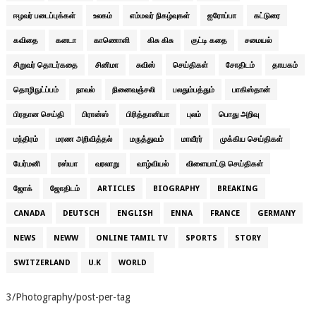
ஈழவர் படைப்புக்கள்
உலகம்
எம்மவர் நிகழ்வுகள்
ஐரோப்பா
கட்டுரை
கவிதை
கனடா
காணொளி
கிசு கிசு
குட்டி கதை
சமையல்
சிறுவர் தொடர்கதை
சினிமா
சுவிஸ்
செய்திகள்
சோதிடம்
தாயகம்
தொழிநுட்ப்பம்
நாவல்
நினைவஞ்சலி
பலதும்பத்தும்
பாகிஸ்தான்
பிரதான செய்தி
பிரான்ஸ்
பிரித்தானியா
புலம்
பொது அறிவு
மந்திரம்
மரண அறிவித்தல்
மருத்துவம்
மாவீரர்
முக்கிய செய்திகள்
யேர்மனி
ரஸ்யா
வரலாறு
வாழ்வியல்
விளையாட்டு செய்திகள்
ஜோக்
ஜோதிடம்
ARTICLES
BIOGRAPHY
BREAKING
CANADA
DEUTSCH
ENGLISH
ENNA
FRANCE
GERMANY
NEWS
NEWW
ONLINE TAMIL TV
SPORTS
STORY
SWITZERLAND
U.K
WORLD
3/Photography/post-per-tag