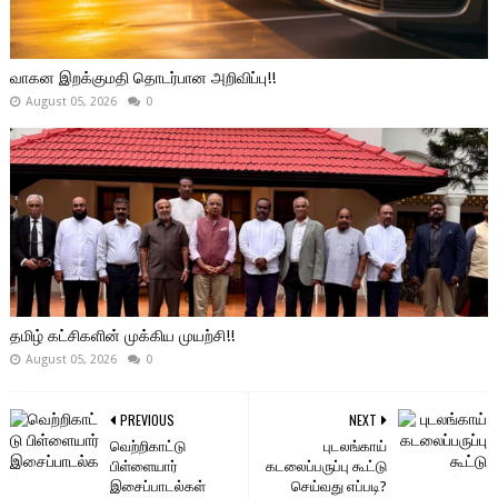
வாகன இறக்குமதி தொடர்பான அறிவிப்பு!!
August 05, 2026
0
தமிழ் கட்சிகளின் முக்கிய முயற்சி!!
August 05, 2026
0
PREVIOUS
NEXT
வெற்றிகாட்டு
புடலங்காய்
பிள்ளையார்
கடலைப்பருப்பு கூட்டு
இசைப்பாடல்கள்
செய்வது எப்படி?