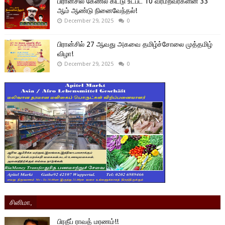
பிரான்சில் கேணல் கிட்டு உட்பட 10 வீரமறவர்களின் 33
ஆம் ஆண்டு நினைவேந்தல்!
December 29, 2025
0
பிரான்சில் 27 ஆவது அகவை தமிழ்ச்சோலை முத்தமிழ்
விழா!
December 29, 2025
0
சினிமா,
பிரதீப் ராவத் மரணம்!!