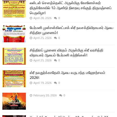
லன்டன் சௌத்தென்ட் அருள்மிகு கோணேச்சுரர்
திருக்கோவில் 1ம் ஆண்டு நிறைவு சங்குத் திருமஞ்சனப்
பெருவிழா!
April 28, 2026
0
யேர்மனி முன்சன்கிளட்பாக் ஸ்ரீ நவசக்திவிநாயகர் ஆலய
சித்திரா பூரணைம்!
April 25, 2026
0
சித்திராப் பூரணை விரதம் அருள்மிகு ஸ்ரீ வரசித்தி
விநாயகர் ஆலயம் யேர்மனி கற்றிங்கன்!
April 25, 2026
0
ஸ்ரீ நவதுர்க்காதேவி ஆலய வருடாந்த மஹோற்சவம்
2026!
April 19, 2026
0
February 20, 2026
0