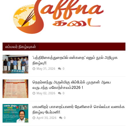
எம்மவர் நிகழ்வுகள்
'பத்திரிகைத்துறையில் என்கதை’ எனும் நூல் அறிமுக
நிகழ்வு!!
May 31, 2026
0
நெதர்லாந்து அருள்மிகு லிம்பேர்க் முருகன் ஆலய
வருடாந்த மகோற்ச்சவம்2026 !
May 02, 2026
0
மாமனிதர் பாசறைப்பாணர் தேனிசைச் செல்லப்பா வணக்க
நிகழ்வு-யேர்மனி!
April 30, 2026
0