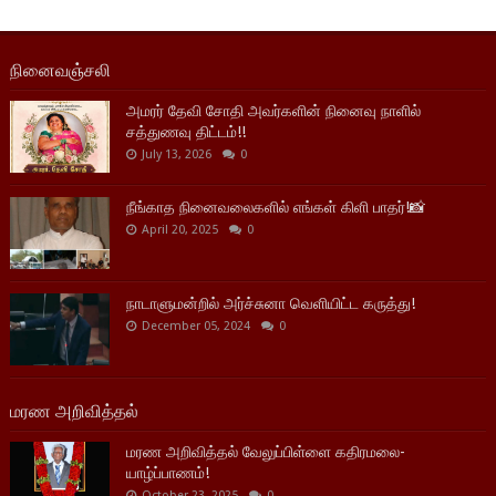
நினைவஞ்சலி
அமரர் தேவி சோதி அவர்களின் நினைவு நாளில்
சத்துணவு திட்டம்!!
July 13, 2026
0
நீங்காத நினைவலைகளில் எங்கள் கிளி பாதர்!📸
April 20, 2025
0
நாடாளுமன்றில் அர்ச்சுனா வெளியிட்ட கருத்து!
December 05, 2024
0
மரண அறிவித்தல்
மரண அறிவித்தல் வேலுப்பிள்ளை கதிரமலை-
யாழ்ப்பாணம்!
October 23, 2025
0