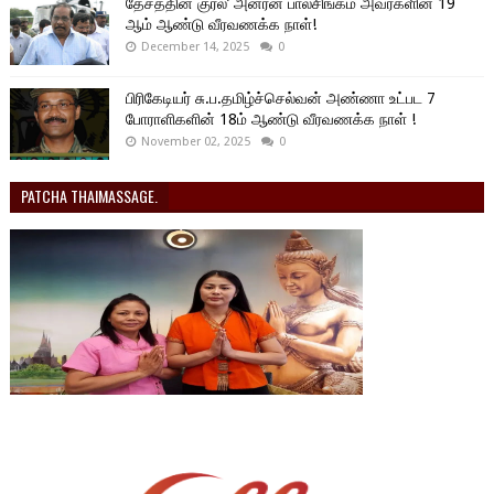
தேசத்தின் குரல்’ அன்ரன் பாலசிங்கம் அவர்களின் 19
ஆம் ஆண்டு வீரவணக்க நாள்!
December 14, 2025
0
பிரிகேடியர் சு.ப.தமிழ்ச்செல்வன் அண்ணா உட்பட 7
போராளிகளின் 18ம் ஆண்டு வீரவணக்க நாள் !
November 02, 2025
0
PATCHA THAIMASSAGE.