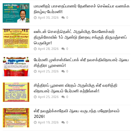
மாமனிதர் பாசறைப்பாணர் தேனிசைச் செல்லப்பா வணக்க
நிகழ்வு-யேர்மனி!
April 30, 2026
0
லன்டன் சௌத்தென்ட் அருள்மிகு கோணேச்சுரர்
திருக்கோவில் 1ம் ஆண்டு நிறைவு சங்குத் திருமஞ்சனப்
பெருவிழா!
April 28, 2026
0
யேர்மனி முன்சன்கிளட்பாக் ஸ்ரீ நவசக்திவிநாயகர் ஆலய
சித்திரா பூரணைம்!
April 25, 2026
0
சித்திராப் பூரணை விரதம் அருள்மிகு ஸ்ரீ வரசித்தி
விநாயகர் ஆலயம் யேர்மனி கற்றிங்கன்!
April 25, 2026
0
ஸ்ரீ நவதுர்க்காதேவி ஆலய வருடாந்த மஹோற்சவம்
2026!
April 19, 2026
0