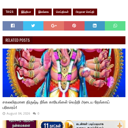
TAGS:
இந்தியா
இலங்கை
செய்திகள்
பிரதான செய்தி
RELATED POSTS
சகலவிதமான திருஷ்டி நீங்க காரியங்கள் வெற்றி அடைய தேங்காய்
பரிகாரம்!
August 04, 2026
0