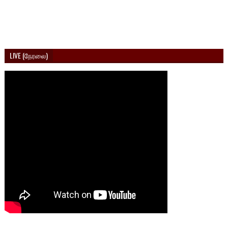
LIVE (நேரலை)