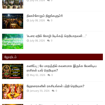
July 09, 2026
0
நிலாச்சோறும் நிஜங்களும்!!
July 08, 2026
0
‘கூரை ஏறிக் கோழி பிடிக்கத் தெரியாதவன்…’
July 08, 2026
0
ஜோதிடம்
கணிப்பு ; மே மாதத்தில் கவனமாக இருக்க வேண்டிய
ராசிகள் யார் தெரியுமா?
May 02, 2026
0
ஹோரைகளின் ரகசியங்கள் பற்றி தெரியுமா?
January 30, 2026
0