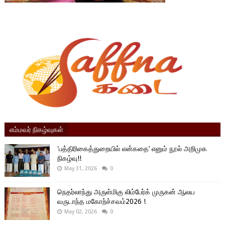
எம்மவர் நிகழ்வுகள்
'பத்திரிகைத்துறையில் என்கதை’ எனும் நூல் அறிமுக
நிகழ்வு!!
May 31, 2026
0
நெதர்லாந்து அருள்மிகு லிம்பேர்க் முருகன் ஆலய
வருடாந்த மகோற்ச்சவம்2026 !
May 02, 2026
0