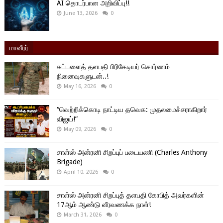
AI தொடர்பான அறிவிப்பு!!
June 13, 2026
0
மாவீரர்
கட்டளைத் தளபதி பிரிகேடியர் சொர்ணம்
நினைவுகளுடன்..!
May 16, 2026
0
“வெற்றிக்கொடி நாட்டிய தவெக: முதலமைச்சராகிறார்
விஜய்!”
May 09, 2026
0
சாள்ஸ் அன்ரனி சிறப்புப் படையணி (Charles Anthony
Brigade)
April 10, 2026
0
சாள்ஸ் அன்ரனி சிறப்புத் தளபதி கோபித் அவர்களின்
17ஆம் ஆண்டு வீரவணக்க நாள்!
March 31, 2026
0