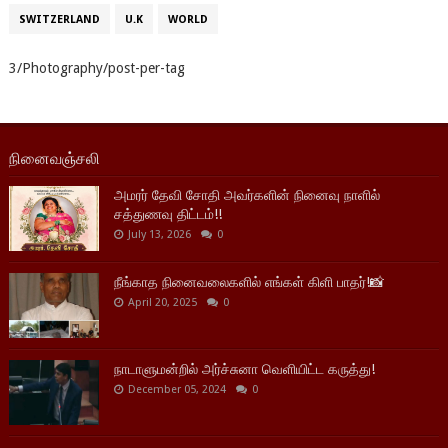
SWITZERLAND
U.K
WORLD
3/Photography/post-per-tag
நினைவஞ்சலி
அமரர் தேவி சோதி அவர்களின் நினைவு நாளில்
சத்துணவு திட்டம்!!
July 13, 2026
0
நீங்காத நினைவலைகளில் எங்கள் கிளி பாதர்!📸
April 20, 2025
0
நாடாளுமன்றில் அர்ச்சுனா வெளியிட்ட கருத்து!
December 05, 2024
0