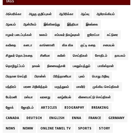
TAGS
அமெரிக்கா
அழகு குறிப்புகள்
ஆபிரிக்கா
ஆய்வு
ஆரோக்கியம்
ஆலயம்
ஆன்மீகம்
இங்கிலாந்து
இந்தியா
இலங்கை
ஈழவர் படைப்புக்கள்
உலகம்
எம்மவர் நிகழ்வுகள்
ஐரோப்பா
கட்டுரை
கவிதை
கனடா
காணொளி
கிசு கிசு
குட்டி கதை
சமையல்
சிறுவர் தொடர்கதை
சினிமா
சுவிஸ்
செய்திகள்
சோதிடம்
தாயகம்
தொழிநுட்ப்பம்
நாவல்
நினைவஞ்சலி
பலதும்பத்தும்
பாகிஸ்தான்
பிரதான செய்தி
பிரான்ஸ்
பிரித்தானியா
புலம்
பொது அறிவு
மந்திரம்
மரண அறிவித்தல்
மருத்துவம்
மாவீரர்
முக்கிய செய்திகள்
யேர்மனி
ரஸ்யா
வரலாறு
வாழ்வியல்
விளையாட்டு செய்திகள்
ஜோக்
ஜோதிடம்
ARTICLES
BIOGRAPHY
BREAKING
CANADA
DEUTSCH
ENGLISH
ENNA
FRANCE
GERMANY
NEWS
NEWW
ONLINE TAMIL TV
SPORTS
STORY