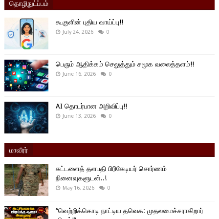
தொழிநுட்ப்பம்
கூகுளின் புதிய வாய்ப்பு!!
July 24, 2026
0
பெரும் ஆதிக்கம் செலுத்தும் சமூக வலைத்தளம்!!
June 16, 2026
0
AI தொடர்பான அறிவிப்பு!!
June 13, 2026
0
மாவீரர்
கட்டளைத் தளபதி பிரிகேடியர் சொர்ணம்
நினைவுகளுடன்..!
May 16, 2026
0
“வெற்றிக்கொடி நாட்டிய தவெக: முதலமைச்சராகிறார்