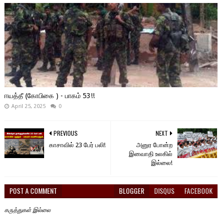
ஈயத்தீ (கோபிகை ) - பாகம் 53!!
April 25, 2025
0
PREVIOUS
NEXT
காசாவில் 23 பேர் பலி!
அனுர போன்ற
இனவாதி உலகில்
இல்லை!
POST A COMMENT
BLOGGER
DISQUS
FACEBOOK
கருத்துகள் இல்லை