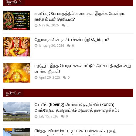
ஜோதிடம்
கணிப்பு ; மே மாதத்தில் கவனமாக இருக்க வேண்டிய
ராசிகள் யார் தெரியுமா?
May 02, 2026
0
ஹோரைகளின் ரகசியங்கள் பற்றி தெரியுமா?
January 30, 2026
0
மறந்தும் இந்த பொருட்களை மட்டும் அட்சய திருதியன்று
வாங்காதீர்கள்!
April 20, 2025
0
ஐரோப்பா
போயிங் (Boeing) விமானம்: சூரிச்சில் (Zurich)
அரங்கேறிய திகிலூட்டும் அவசரத் தரையிறக்கம்!
July 15, 2026
0
பிரித்தானியாவில் யாழ்ப்பாணப் பல்கலைக்கழகத்